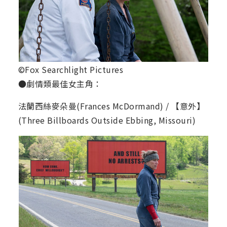
©Fox Searchlight Pictures
●劇情類最佳女主角：
法蘭西絲麥朵曼(Frances McDormand) / 【意外】
(Three Billboards Outside Ebbing, Missouri)