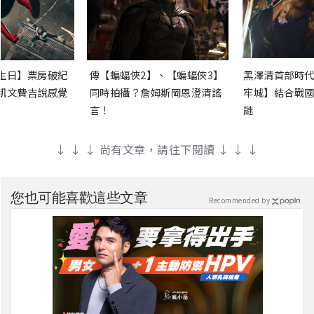
生日】票房破紀
傳【蝙蝠俠2】、【蝙蝠俠3】
黑澤清首部時代
凱文費吉說感覺
同時拍攝？詹姆斯岡恩澄清謠
牢城】結合戰國
言！
謎
↓ ↓ ↓ 尚有文章，請往下閱讀 ↓ ↓ ↓
您也可能喜歡這些文章
Recommended by