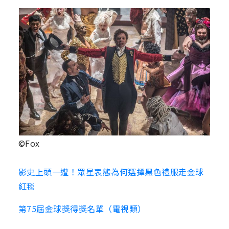
©Fox
影史上頭一遭！眾星表態為何選擇黑色禮服走金球
紅毯
第75屆金球獎得獎名單（電視類）