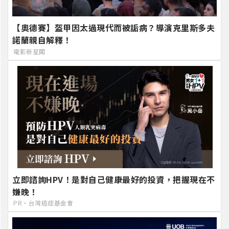
【奧德賽】盔甲因太過現代而被詬病？導演克里斯多夫
諾蘭親自解釋！
電影新星聞
立即諮詢HPV！是對自己健康最好的投資，把握現在不
嫌晚！
PR・台灣癌症基金會