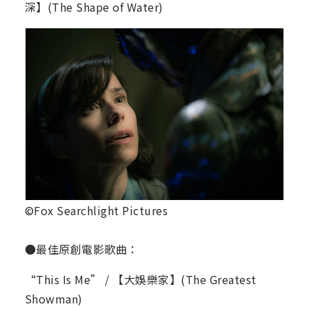
深】(The Shape of Water)
©Fox Searchlight Pictures
●最佳原創電影歌曲：
“This Is Me” / 【大娛樂家】(The Greatest
Showman)