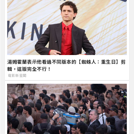
湯姆霍蘭表示他看過不同版本的【蜘蛛人：重生日】剪
輯，這版完全不行！
電影新星聞