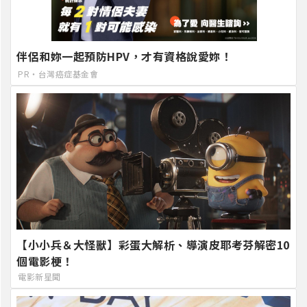
伴侶和妳一起預防HPV，才有資格說愛妳！
PR・台灣癌症基金會
【小小兵＆大怪獸】彩蛋大解析、導演皮耶考芬解密10
個電影梗！
電影新星聞