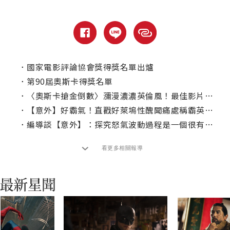
．
國家電影評論協會獎得獎名單出爐
．
第90屆奧斯卡得獎名單
．
〈奧斯卡搶金倒數〉瀰漫濃濃英倫風！最佳影片這部呼聲最高
．
【意外】好霸氣！直戳好萊塢性醜聞痛處稱霸英奧斯卡
．
編導談【意外】：探究怒氣波動過程是一個很有趣的想法...
看更多相關報導