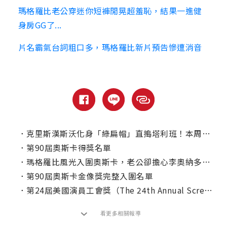
瑪格羅比老公穿迷你短褲閒晃超羞恥，結果一進健
身房GG了...
片名霸氣台詞粗口多，瑪格羅比新片預告慘遭消音
．
克里斯漢斯沃化身「綠扁帽」直搗塔利班！本周【12猛漢】首播
．
第90屆奧斯卡得獎名單
．
瑪格羅比風光入圍奧斯卡，老公卻擔心李奧納多對她...？
．
第90屆奧斯卡金像獎完整入圍名單
．
第24屆美國演員工會獎（The 24th Annual Screen Actors Guild Awards）得獎名單
看更多相關報導