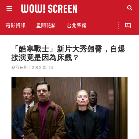
電影資訊
星聞花絮
台北票房
「酷寒戰士」新片大秀翹臀，自爆
接演竟是因為床戲？
發佈日期：2018-01-19