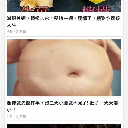
減肥首選，檸檬加它，堅持一週，腰細了，瘦到你懷疑
人生
PR・新素簡
起床就先做件事，沒三天小腹就不見了! 肚子一天天變
小！
PR・新素簡