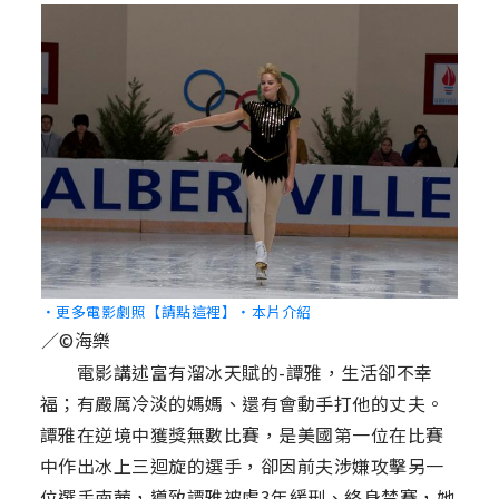
‧更多電影劇照【請點這裡】
‧本片介紹
／©海樂
電影講述富有溜冰天賦的-譚雅，生活卻不幸
福；有嚴厲冷淡的媽媽、還有會動手打他的丈夫。
譚雅在逆境中獲獎無數比賽，是美國第一位在比賽
中作出冰上三迴旋的選手，卻因前夫涉嫌攻擊另一
位選手南茜，導致譚雅被處3年緩刑、終身禁賽，她