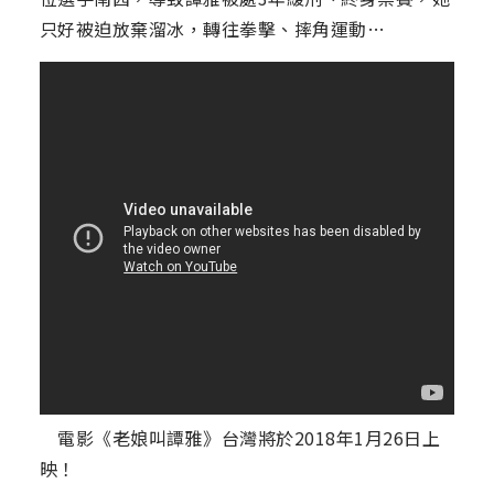
只好被迫放棄溜冰，轉往拳擊、摔角運動…
電影《老娘叫譚雅》台灣將於2018年1月26日上
映！