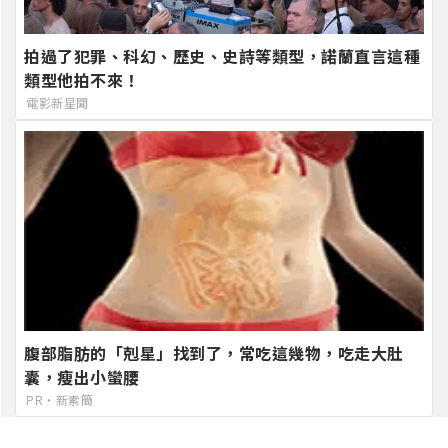
拍過了犯罪、科幻、歷史、史詩等類型，諾蘭直言這種
類型他拍不來！
電影新星聞
腹部脂肪的「剋星」找到了，常吃這幾物，吃走大肚
囊，瘦出小蠻腰
PR・新素簡