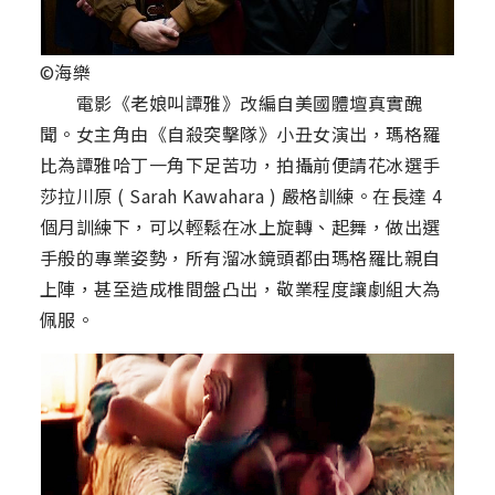
©海樂
電影《老娘叫譚雅》改編自美國體壇真實醜
聞。女主角由《自殺突擊隊》小丑女演出，瑪格羅
比為譚雅哈丁一角下足苦功，拍攝前便請花冰選手
莎拉川原 ( Sarah Kawahara ) 嚴格訓練。在長達 4
個月訓練下，可以輕鬆在冰上旋轉、起舞，做出選
手般的專業姿勢，所有溜冰鏡頭都由瑪格羅比親自
上陣，甚至造成椎間盤凸出，敬業程度讓劇組大為
佩服。