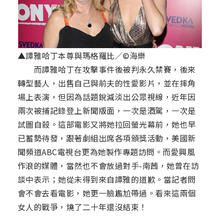
▲譚雅哈丁本尊與瑪格羅比／©海樂
而譚雅哈丁在攻擊事件後被判永久禁賽，後來
轉型藝人，出售自己與前夫的性愛影片，並在摔角
場上表演，但因為話題銳減淡出公眾視線，近年因
兩次被捕記錄登上新聞版面，一次是酒駕，一次是
試圖自殺。這部電影又將她拉回螢光幕前，她也早
已蓄勢待發，跟著劇組出席各項頒獎活動，美國新
聞頻道ABC電視台更為她製作專題訪問。而愛興風
作浪的媒體，當然也不會放過對手-南茜，她曾在訪
談中表示；她從未得到來自譚雅的道歉。當記者問
會不會去看電影，她更一臉尷尬帶過。看來這兩個
女人的戰爭，燒了二十年還沒結束！