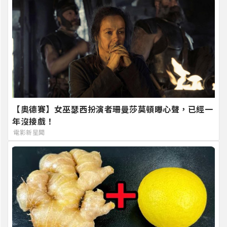
【奧德賽】女巫瑟西扮演者珊曼莎莫頓曝心聲，已經一
年沒接戲！
電影新星聞