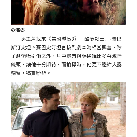
©海樂
男主角找來《美國隊長3》「酷寒戰士」-賽巴
斯汀史坦。賽巴史汀坦言接到劇本時相當興奮，除
了劇情吸引他之外，片中還有與瑪格羅比多幕激情
鏡頭，讓他十分期待，而拍攝時，他更不避諱大露
翹臀，犒賞粉絲。