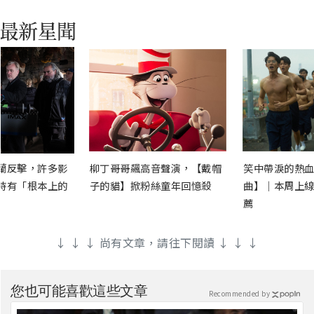
蘭反擊，許多影
柳丁哥哥飆高音聲演，【戴帽
笑中帶淚的熱血
時有「根本上的
子的貓】掀粉絲童年回憶殺
曲】｜本周上線
薦
↓ ↓ ↓ 尚有文章，請往下閱讀 ↓ ↓ ↓
您也可能喜歡這些文章
Recommended by