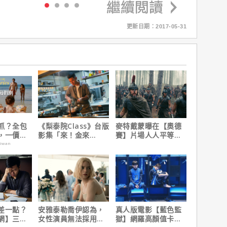
更新日期：2017-05-31
抓？全包
《梨泰院Class》台版
麥特戴蒙曝在【奧德
，一價搞
影集「來！金來
賽】片場人人平等，
，省錢更
號！」HBO Max熱血
沒有特殊待遇！
aiwan
上線
差一點？
安雅泰勒喬伊認為，
真人版電影【藍色監
網】三分
女性演員無法採用方
獄】網羅高顏值卡司