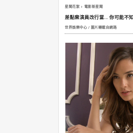
星聞花絮
電影新星聞
差點棄演員改行當... 你可能
世界娛樂中心 / 圖片轉載自網路