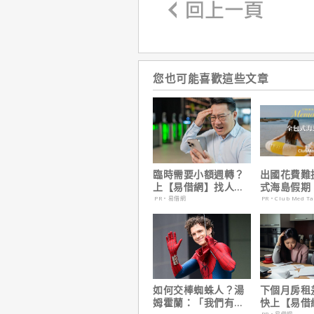
您也可能喜歡這些文章
臨時需要小額週轉？
出國花費難
上【易借網】找人
式海島假期
幫！資金快速到位
定食宿玩樂
PR・易借網
PR・Club Med T
省心！
如何交棒蜘蛛人？湯
下個月房租
姆霍蘭：「我們有一
快上【易借
PR・易借網