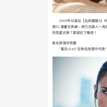
2009年以演出【玩命關頭4】中
演DC漫畫女英雄－神力女超人一角
列性感女神？那就往下瞧吧！
姓名與海洋有關
“蓋兒(Gal)”在希伯來語中代表“海