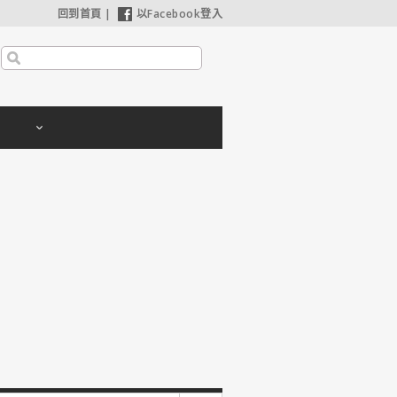
回到首頁
|
以Facebook登入
【哈利波特：神秘的魔法石】25週年限定