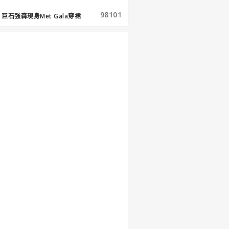
98101
巨石強森現身Met Gala穿裙
子...