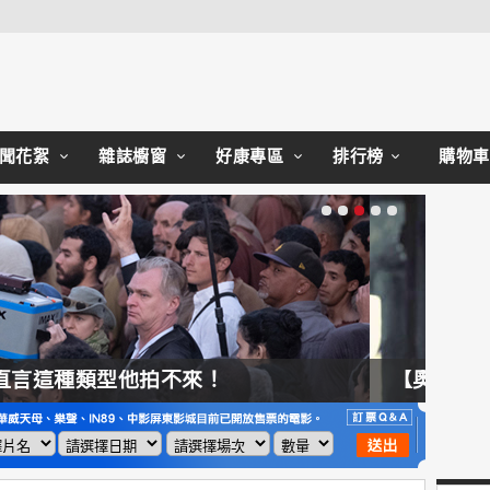
Close
聞花絮
雜誌櫥窗
好康專區
排行榜
購物車
【奧德賽】配角也精采，扮演女巫瑟西的心情？珊曼莎莫頓：「感覺就像重生」