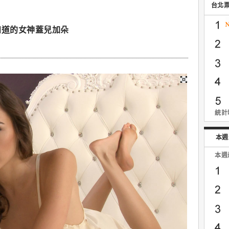
台北
不知道的女神蓋兒加朵
統計時
本週
本週