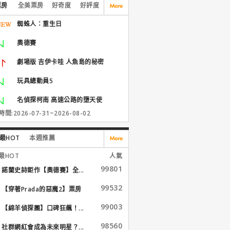
票房
全美票房
好奇度
好評度
蜘蛛人：重生日
奧德賽
劇場版 吉伊卡哇 人魚島的秘密
玩具總動員5
名偵探柯南 高速公路的墮天使
間:2026-07-31~2026-08-02
最HOT
本週推薦
最HOT
人氣
99801
諾蘭史詩鉅作【奧德賽】全...
99532
【穿著Prada的惡魔2】票房
大...
99003
【綿羊偵探團】口碑狂飆！...
98560
社群網紅會成為未來明星？...