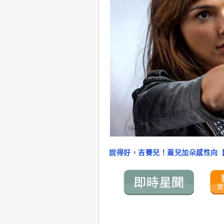
說得好，吉賽兒！蓋兒加朵感性向