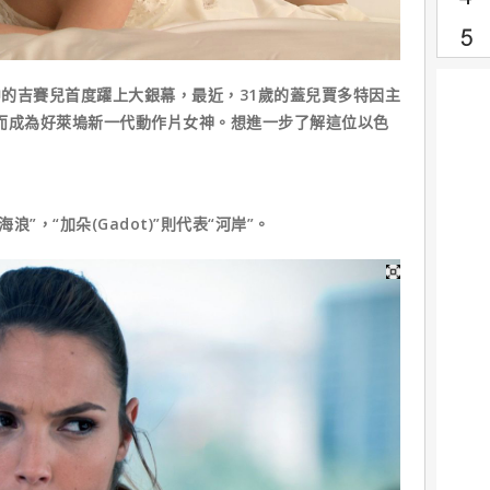
的吉賽兒首度躍上大銀幕，最近，31歲的蓋兒賈多特因主
而成為好萊塢新一代動作片女神。想進一步了解這位以色
浪”，“加朵(Gadot)”則代表“河岸”。