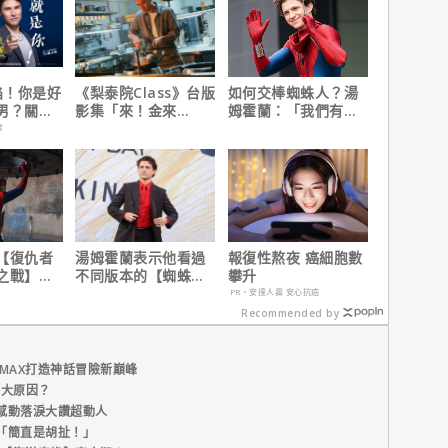
陷！你是好
《梨泰院Class》台版
如何交棒蜘蛛人？湯
男？關鍵
影集「來！金來
姆霍蘭：「我們有一
號！」HBO Max熱血
個完整的計畫。」
會
上線
【復仇者
湯姆霍蘭表示他看過
報復性熬夜 癌細胞數
之戰】導
不同版本的【蜘蛛
攀升
蛛人：重
人：重生日】剪輯，
PR・安達人壽 安心抗癌
錄！
這版完全不行！
Recommended by
MAX打造神話冒險新巔峰
五大原因？
感動落淚大讚超動人
「簡直是胡扯！」