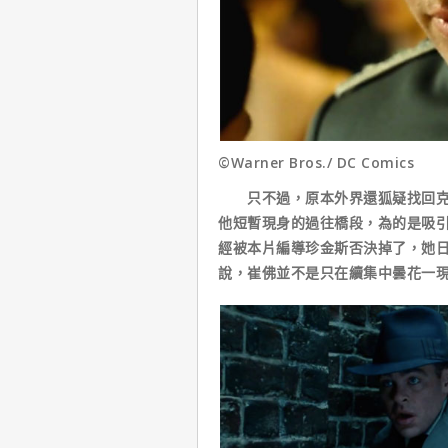
©Warner Bros./ DC Comics
只不過，原本外界還狐疑找回克里
他短暫現身的過往橋段，為的是吸
經被本片編導珍金斯否決掉了，她
說，崔佛並不是只在續集中曇花一