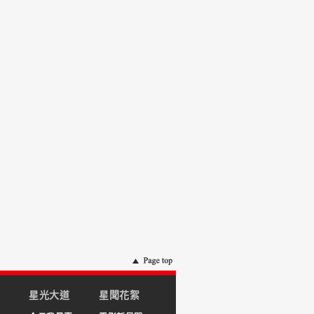
星光大道
星聞花絮