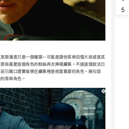
斯潘恩只是一個噱頭－可能是請他客串回憶片段或是其
引那些喜愛這個角色的粉絲再次捧場續集。不過這個說法已
日前已親口證實崔佛在續集裡是相當重要的角色。換句話
現的客串角色。