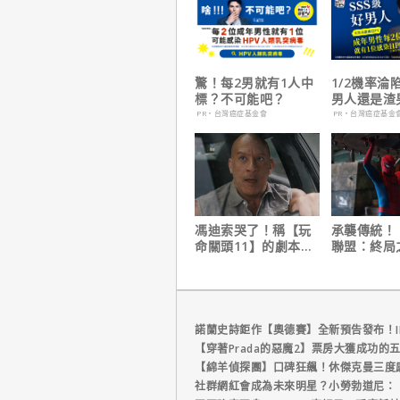
驚！每2男就有1人中
1/2機率淪
標？不可能吧？
男人還是渣
在這
PR・台灣癌症基金會
PR・台灣癌症基金
馮迪索哭了！稱【玩
承襲傳統！
命關頭11】的劇本是
聯盟：終局
他十年來看過最佳！
演祝賀【蜘
生日】破紀
諾蘭史詩鉅作【奧德賽】全新預告發布！I
【穿著Prada的惡魔2】票房大獲成功的
【綿羊偵探團】口碑狂飆！休傑克曼三度
社群網紅會成為未來明星？小勞勃道尼：