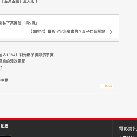
新片【海洋奇緣】真人版！
認私下其實是「抖S男」
【厲陰宅】電影宇宙怎麼來的？溫子仁這樣說
人1984】剃光鬍子後認清事實
訊息的漫改電影
尼
畫生變
互動版
電影資訊