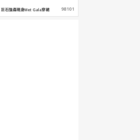
98101
巨石強森現身Met Gala穿裙
子...