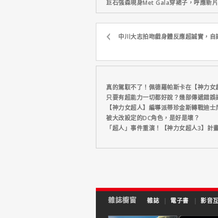
巨石強森現身Met Gala穿裙子，呼應
中川大志拍吻戲身體反應超誠實，自
真的駕馭不了！佩德羅帕斯卡在【神力女超
只要有超能力一切都好說？幾部傳遞錯誤
【神力女超人】編導派蒂珍金斯轉戰迪士
被大改設定的DC角色，是好是壞？
「超人」事件重演！【神力女超人3】計
雜誌櫥窗
雜誌
|
電子書
|
影音