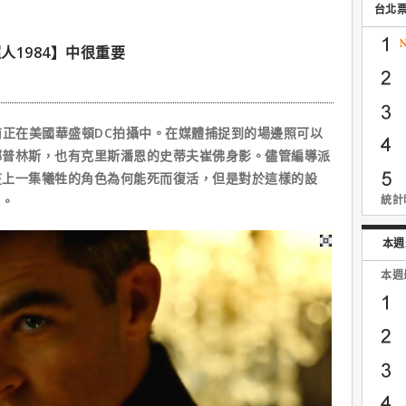
台北
1984】中很重要
前正在美國華盛頓DC拍攝中。在媒體捕捉到的場邊照可以
娜普林斯，也有克里斯潘恩的史蒂夫崔佛身影。儘管編導派
在上一集犧牲的角色為何能死而復活，但是對於這樣的設
”。
統計時
本週
本週