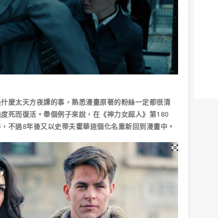
麼太天方夜譚的事，熟悉漫畫原著的粉絲一定都很清
度死而復活。舉個例子來說，在《神力女超人》第180
，不過8年後又以史蒂夫霍華這個化名重新回到漫畫中。