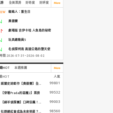
票房
全美票房
好奇度
好評度
蜘蛛人：重生日
奧德賽
劇場版 吉伊卡哇 人魚島的秘密
玩具總動員5
名偵探柯南 高速公路的墮天使
間:2026-07-31~2026-08-02
最HOT
本週推薦
最HOT
人氣
99801
諾蘭史詩鉅作【奧德賽】全...
99532
【穿著Prada的惡魔2】票房
大...
99003
【綿羊偵探團】口碑狂飆！...
98560
社群網紅會成為未來明星？...