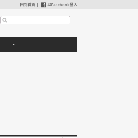
回到首頁
|
以Facebook登入
【奧德賽】配角也精采，扮演女巫瑟西的心情？珊曼莎莫頓：「感覺就像重生」
【哈利波特：神