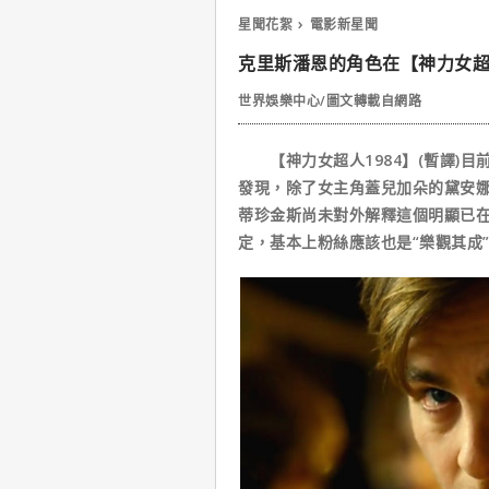
星聞花絮
電影新星聞
克里斯潘恩的角色在【神力女超人
世界娛樂中心/圖文轉載自網路
【神力女超人1984】(暫譯)目
發現，除了女主角蓋兒加朵的黛安
蒂珍金斯尚未對外解釋這個明顯已
定，基本上粉絲應該也是“樂觀其成