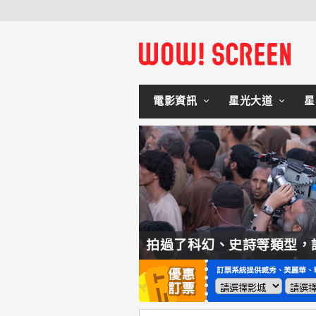
電影資訊
星光大道
星
幻、史詩等類型，諾蘭直言這種類型他拍不來！