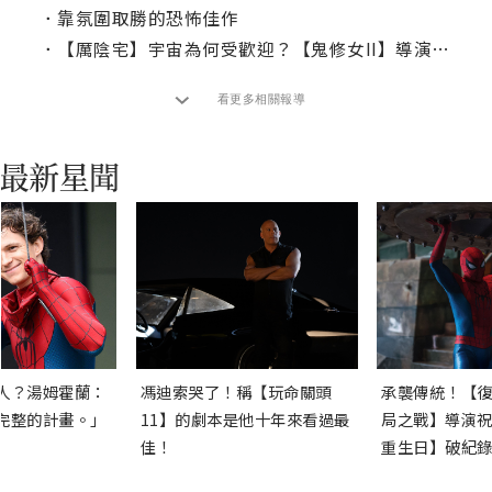
．
靠氛圍取勝的恐怖佳作
．
【厲陰宅】宇宙為何受歡迎？【鬼修女II】導演給答案
看更多相關報導
人？湯姆霍蘭：
馮迪索哭了！稱【玩命關頭
承襲傳統！【復
完整的計畫。」
11】的劇本是他十年來看過最
局之戰】導演祝
佳！
重生日】破紀錄