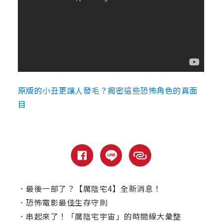
原版的小丑更讓人發毛？揭密這些恐怖角色的真面
目
．
最後一部了？【厲陰宅4】全新消息！
．
恐怖電影最佳生存守則
．
串起來了！「厲陰宅宇宙」的時間線大彙整