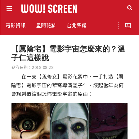
電影資訊
星聞花絮
台北票房
【厲陰宅】電影宇宙怎麼來的？溫
子仁這樣說
發佈日期：2018-08-28
在一支【鬼修女】電影花絮中，一手打造【厲
陰宅】電影宇宙的華裔導演溫子仁，談起當年為何
會想創造這個恐怖電影宇宙的原由：