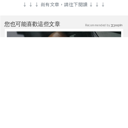
↓ ↓ ↓ 尚有文章，請往下閱讀 ↓ ↓ ↓
您也可能喜歡這些文章
Recommended by
馮迪索哭了！稱【玩命關頭11】的劇本是他十年來看過
最佳！
電影新星聞