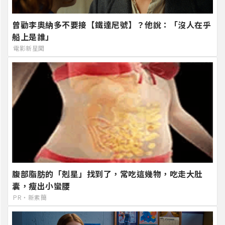
曾勸李奧納多不要接【鐵達尼號】？他說：「沒人在乎
船上是誰」
電影新星聞
腹部脂肪的「剋星」找到了，常吃這幾物，吃走大肚
囊，瘦出小蠻腰
PR・新素簡