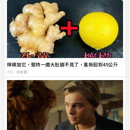
檸檬加它，堅持一週大肚腩不見了，重新回到45公斤
PR・新素簡