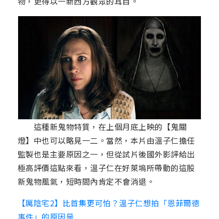
物，更得以一新西方觀眾的耳目。
這種新鬼物特質，在上個月底上映的【鬼關
燈】中也可以略見一二。當然，本片由溫子仁擔任
監製也是主要原因之一，但從試片後國外影評給出
極高評價這點來看，溫子仁在好萊塢所帶動的這股
新鬼物風氣，短時間內肯定不會消退。
【厲陰宅2】比首集更可怕？溫子仁想拍「恩菲爾德
事件」的原因是...