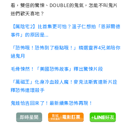
看，雙倍的驚悚、DOUBLE的鬼氣，怎能不叫鬼片
迷們歡天喜地？
【厲陰宅2】比首集更可怕？溫子仁想拍「恩菲爾德
事件」的原因是...
「恐怖哦！恐怖到了極點哦！」精選靈界4兄弟陪你
過鬼月
毛骨悚然！「美國恐怖故事」釋出驚悚片段
「萬磁王」化身冷血殺人魔！麥克法斯賓達新片詮
釋恐怖連環殺手
鬼娃恰吉回來了！最新續集恐怖再現！