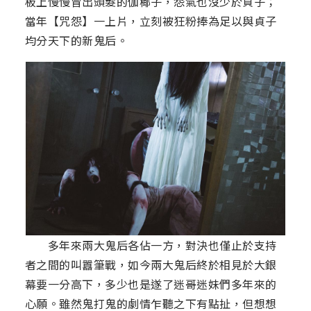
板上慢慢冒出頭髮的伽椰子，怨氣也沒少於貞子；
當年【咒怨】一上片，立刻被狂粉捧為足以與貞子
均分天下的新鬼后。
多年來兩大鬼后各佔一方，對決也僅止於支持
者之間的叫囂筆戰，如今兩大鬼后終於相見於大銀
幕要一分高下，多少也是遂了迷哥迷妹們多年來的
心願。雖然鬼打鬼的劇情乍聽之下有點扯，但想想