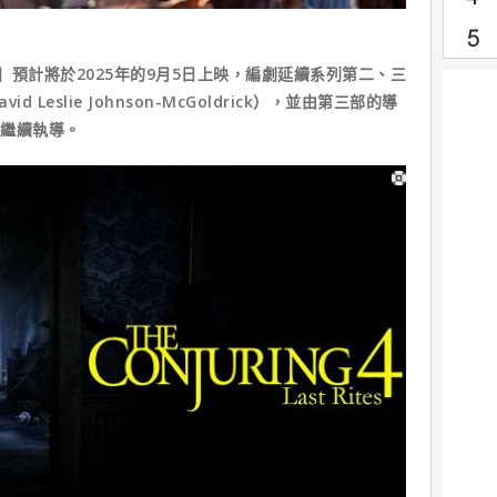
】預計將於2025年的9月5日上映，編劇延續系列第二、三
Leslie Johnson-McGoldrick），並由第三部的導
s）繼續執導。