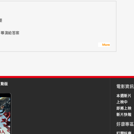
整
】導演給答案
互動版
電影資訊
本週新片
上映中
即將上映
新片快報
好康專區
訂閱好康