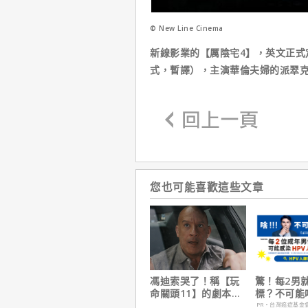
© New Line Cinema
新線影業的【厲陰宅4】，英文正式定為：T
式，暫譯），主演華倫夫婦的派翠
您也可能喜歡這些文章
馮迪索哭了！稱【玩
驚！每2男
命關頭11】的劇本是
標？不可能
他十年來看過最佳！
PR・台灣癌症基金