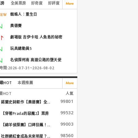
票房
全美票房
好奇度
好評度
蜘蛛人：重生日
奧德賽
劇場版 吉伊卡哇 人魚島的秘密
玩具總動員5
名偵探柯南 高速公路的墮天使
間:2026-07-31~2026-08-02
最HOT
本週推薦
最HOT
人氣
99801
諾蘭史詩鉅作【奧德賽】全...
99532
【穿著Prada的惡魔2】票房
大...
99003
【綿羊偵探團】口碑狂飆！...
98560
社群網紅會成為未來明星？...