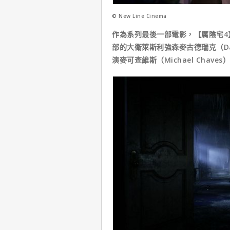
© New Line Cinema
作為系列最後一部電影，【厲陰宅4
部的大衛萊斯利強森麥古德瑞克（David 
演麥可查維斯（Michael Chave