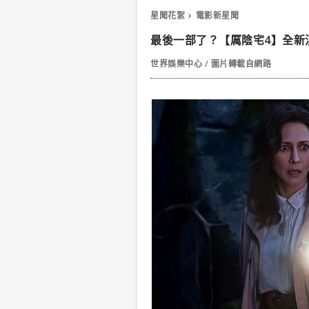
星聞花絮
電影新星聞
最後一部了？【厲陰宅4】全新
世界娛樂中心 / 圖片轉載自網路