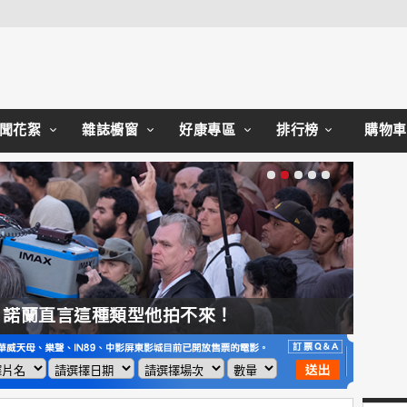
Close
聞花絮
雜誌櫥窗
好康專區
排行榜
購物車
，諾蘭直言這種類型他拍不來！