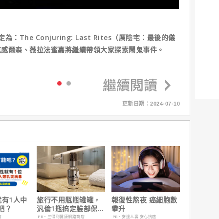
he Conjuring: Last Rites（厲陰宅：最後的儀
克威爾森、薇拉法蜜嘉將繼續帶領大家探索鬧鬼事件。
更新日期：2024-07-10
就有1人中
旅行不用瓶瓶罐罐，
報復性熬夜 癌細胞數
吧？
汎倫1瓶搞定臉部保
攀升
養！
會
PR・三得利健康網路商店
PR・安達人壽 安心抗癌