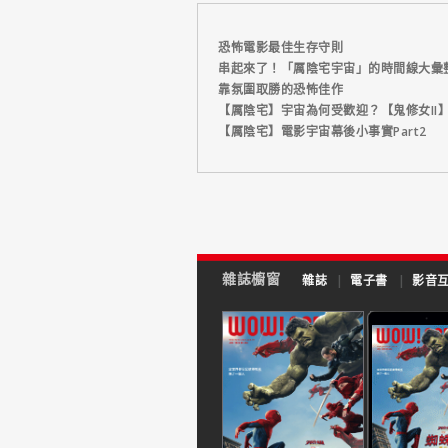
恐怖電影最佳生存守則
串起來了！「厲陰宅宇宙」的時間線大彙
靠氛圍取勝的恐怖佳作
【厲陰宅】宇宙為何受歡迎？【鬼修女II
【厲陰宅】電影宇宙幕後小事實Part2
雜誌櫥窗
雜誌
|
電子書
|
影音