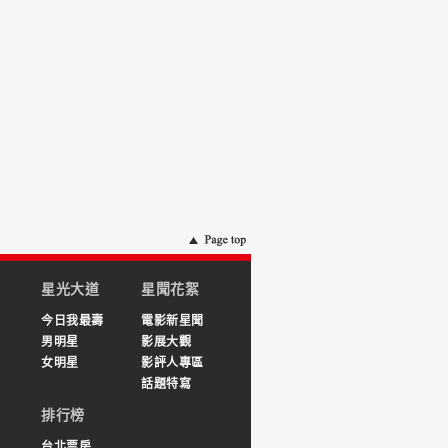
星光大道
星聞花絮
今日我最壽
電影新星聞
男明星
影展大觀
女明星
影評人專區
話題特寫
排行榜
台北票房