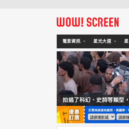
電影資訊
星光大道
星
如何交棒蜘蛛人？湯姆霍蘭：「我們有一個完整的計畫。」
拍過了科幻、史詩等類型