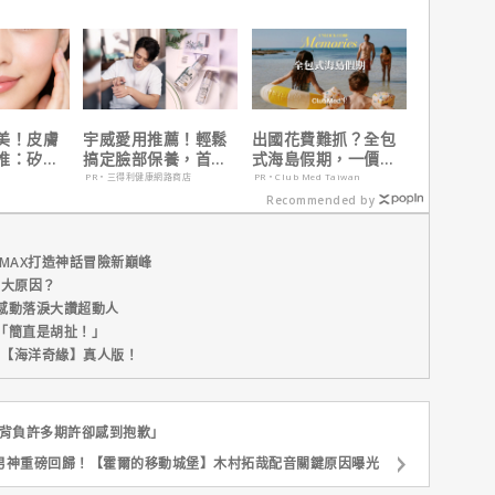
美！皮膚
宇威愛用推薦！輕鬆
出國花費難抓？全包
推：矽谷
搞定臉部保養，首購
式海島假期，一價搞
肌膚由內而
只要$390
定食宿玩樂，省錢更
PR・三得利健康網路商店
PR・Club Med Taiwan
省心！
Recommended by
MAX打造神話冒險新巔峰
五大原因？
感動落淚大讚超動人
「簡直是胡扯！」
新片【海洋奇緣】真人版！
「背負許多期許卻感到抱歉」
男神重磅回歸！【霍爾的移動城堡】木村拓哉配音關鍵原因曝光