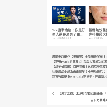
1/2機率淪陷！你是好
拒絕無效醫
男人還是渣男？關鍵
專科醫師大
在這
電波 X 讓
PR・台灣癌症基金會
PR・矽谷電波X
外更強韌
諾蘭史詩鉅作【奧德賽】全新預告發布！I
【穿著Prada的惡魔2】票房大獲成功的
【綿羊偵探團】口碑狂飆！休傑克曼三度
社群網紅會成為未來明星？小勞勃道尼：
巨石強森現身Met Gala穿裙子，呼應
【鬼才之道】王淨形容自己像憂憂 
吉卜力最帥