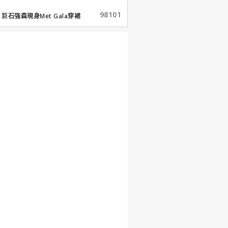
98101
巨石強森現身Met Gala穿裙
子...