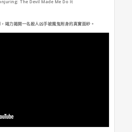
ng: The Devil Made Me Do It
婦，竭力揭開一名殺人凶手被魔鬼附身的真實面紗。