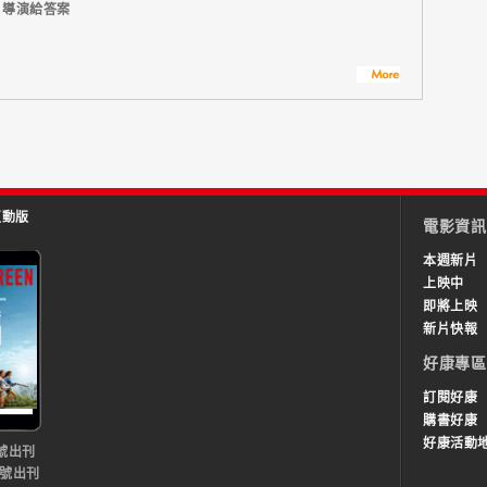
】導演給答案
互動版
電影資訊
本週新片
上映中
即將上映
新片快報
好康專區
訂閱好康
購書好康
好康活動
號出刊
0號出刊