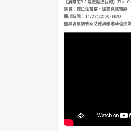
【厲陰宅3：是惡魔逼我的】The Conjuri
演員：薇拉法蜜嘉、派翠克威爾森
播出時間：11/27(22:00) HBO
靈異現象調查家艾德與羅琳華倫夫