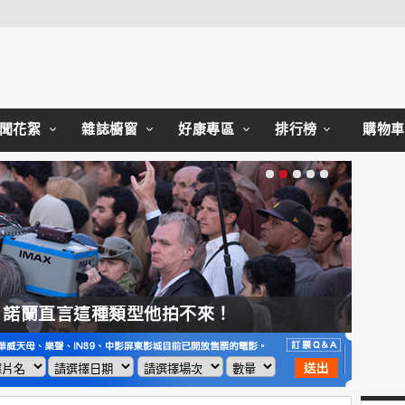
Close
聞花絮
雜誌櫥窗
好康專區
排行榜
購物車
，諾蘭直言這種類型他拍不來！