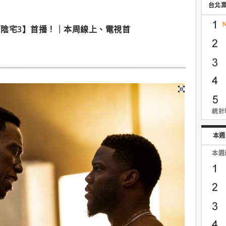
台北
陰宅3】首播！｜本周線上、電視首
統計時
本週
本週