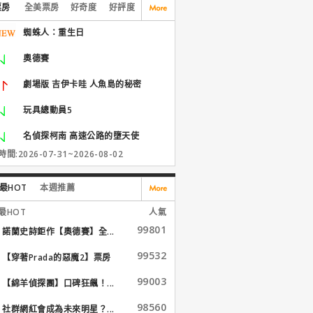
票房
全美票房
好奇度
好評度
蜘蛛人：重生日
奧德賽
劇場版 吉伊卡哇 人魚島的秘密
玩具總動員5
名偵探柯南 高速公路的墮天使
間:2026-07-31~2026-08-02
最HOT
本週推薦
最HOT
人氣
99801
諾蘭史詩鉅作【奧德賽】全...
99532
【穿著Prada的惡魔2】票房
大...
99003
【綿羊偵探團】口碑狂飆！...
98560
社群網紅會成為未來明星？...