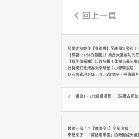
諾蘭史詩鉅作【奧德賽】全新預告發布！I
【穿著Prada的惡魔2】票房大獲成功的
【綿羊偵探團】口碑狂飆！休傑克曼三度
社群網紅會成為未來明星？小勞勃道尼：
巨石強森現身Met Gala穿裙子，呼應
還原1、2代遊戲場景，【惡靈古堡
最後一部了？【厲陰宅4】全新消息！
串起來了！「厲陰宅宇宙」的時間線大彙