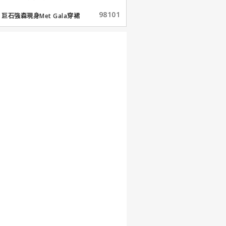
98101
巨石強森現身Met Gala穿裙
子...