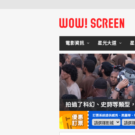
電影資訊
星光大道
星
如何交棒蜘蛛人？湯姆霍蘭：「我們有一個完整的計畫。」
拍過了科幻、史詩等類型