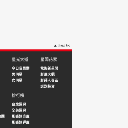
星光大道
星聞花絮
今日我最壽
電影新星聞
男明星
影展大觀
女明星
影評人專區
話題特寫
排行榜
台北票房
全美票房
地圖
影迷好奇度
影迷好評度