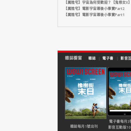
【厲陰宅】宇宙為何受歡迎？【鬼修女II
【厲陰宅】電影宇宙幕後小事實Part2
【厲陰宅】電影宇宙幕後小事實Part1
雜誌櫥窗
雜誌
|
電子書
|
影音
電子書每月3
雜誌每月1號出刊
影音互動版1