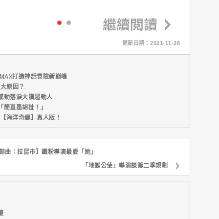
更新日期：2021-11-26
MAX打造神話冒險新巔峰
五大原因？
感動落淚大讚超動人
「簡直是胡扯！」
新片【海洋奇緣】真人版！
首部曲：拉昆市】鐵粉導演最愛「她」
「地獄公使」導演談第二季規劃
整