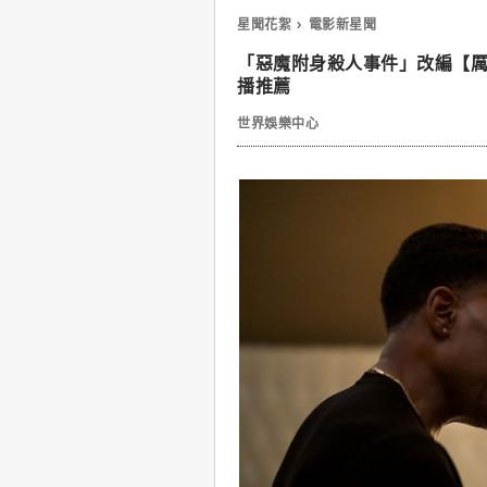
星聞花絮
電影新星聞
「惡魔附身殺人事件」改編【厲
播推薦
世界娛樂中心