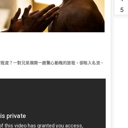
麼程度？一對兄弟展開一趟驚心動魄的旅程，卻陷入名流、