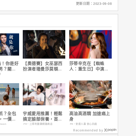
更新日期：2023-09-08
陷！你是好
【奧德賽】女巫瑟西
莎蒂辛克在【蜘蛛
男？關鍵
扮演者珊曼莎莫頓曝
人：重生日】中演的
心聲，已經一年沒接
角色，如何為MCU埋
會
戲！
下伏筆？
抓？全包
宇威愛用推薦！輕鬆
高油高酒精 加速癌上
，一價搞
搞定臉部保養，首購
身
，省錢更
只要$390
aiwan
PR・三得利健康網路商店
PR・安達人壽 安心抗癌
Recommended by