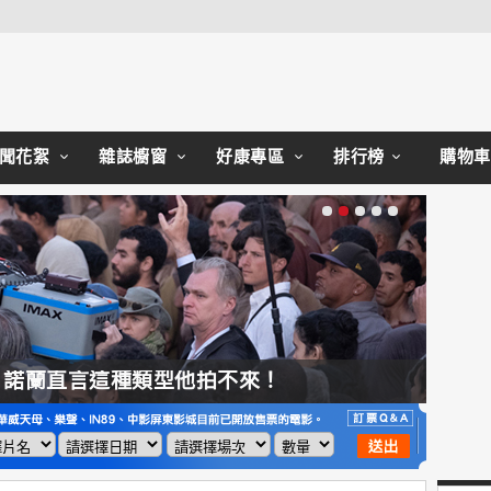
Close
聞花絮
雜誌櫥窗
好康專區
排行榜
購物車
，諾蘭直言這種類型他拍不來！