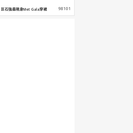
98101
巨石強森現身Met Gala穿裙
子...