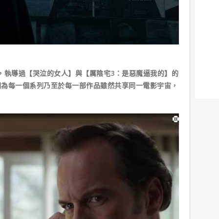
ort報導，執導過【哭泣的女人】與【厲陰宅3：是惡魔逼我的】的
因為每一個系列乃至於每一部作品雖然共享同一電影宇宙，