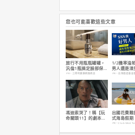
您也可能喜歡這些文章
旅行不用瓶瓶罐罐，
1/2機率淪
汎倫1瓶搞定臉部保
男人還是渣
養！
在這
PR・三得利健康網路商店
PR・台灣癌症基金
馮迪索哭了！稱【玩
出國花費難
命關頭11】的劇本是
式海島假期
他十年來看過最佳！
定食宿玩樂
PR・Club Med T
省心！