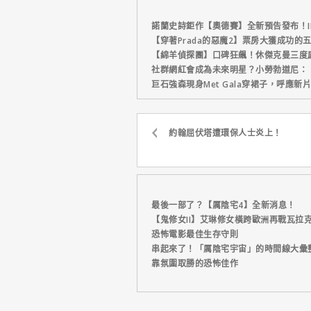
諾蘭史詩鉅作【奧德賽】全新預告發布！I
【穿著Prada的惡魔2】票房大獲成功的
【綿羊偵探團】口碑狂飆！休傑克曼三度
社群網紅會成為未來明星？小勞勃道尼：
巨石強森現身Met Gala穿裙子，呼應
約翰屈伏塔遭環保人士炎上！
最後一部了？【厲陰宅4】全新消息！
【鬼修女II】艾琳修女橫跨歐洲再戰瓦拉
恐怖電影最佳生存守則
串起來了！「厲陰宅宇宙」的時間線大彙
靠氛圍取勝的恐怖佳作