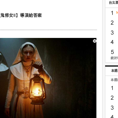
台北
鬼修女II】導演給答案
統計時
本週
本週