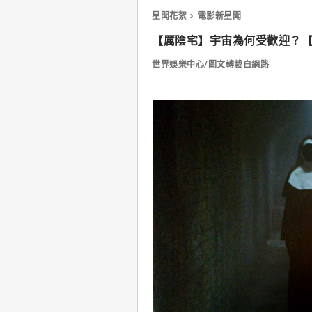
星聞花絮
電影新星聞
【厲陰宅】宇宙為何受歡迎？【
世界娛樂中心/圖文轉載自網路