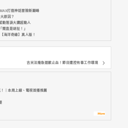
MAX打造神話冒險新巔峰
五大原因？
感動落淚大讚超動人
「簡直是胡扯！」
新片【海洋奇緣】真人版！
吉米法隆急道歉止血！節目遭控有毒工作環境
克！｜本周上線、電視首播推薦
整