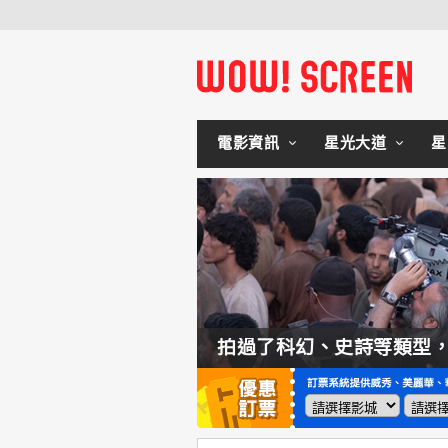
電影資訊
星光大道
星
如何交棒蜘蛛人？湯姆霍蘭：「我們有一個完整的計畫。」
拍過了科幻、史詩等類型