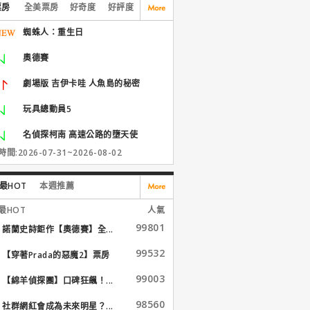
票房
全美票房
好奇度
好評度
蜘蛛人：重生日
奧德賽
劇場版 吉伊卡哇 人魚島的秘密
玩具總動員5
名偵探柯南 高速公路的墮天使
間:2026-07-31~2026-08-02
最HOT
本週推薦
最HOT
人氣
99801
諾蘭史詩鉅作【奧德賽】全...
99532
【穿著Prada的惡魔2】票房
大...
99003
【綿羊偵探團】口碑狂飆！...
98560
社群網紅會成為未來明星？...