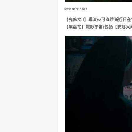
©Warner bros.
【鬼修女II】導演麥可查維斯近日在
【厲陰宅】電影宇宙(包括【安娜貝