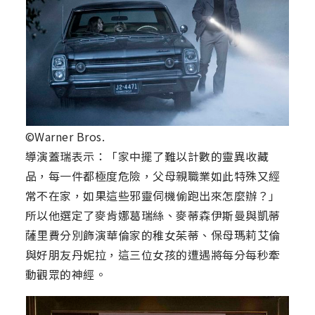
©Warner Bros.
導演蓋瑞表示：「家中擺了難以計數的靈異收藏
品，每一件都極度危險，父母親職業如此特殊又經
常不在家，如果這些邪靈伺機偷跑出來怎麼辦？」
所以他選定了麥肯娜葛瑞絲、麥蒂森伊斯曼與凱蒂
薩里費分別飾演華倫家的稚女茱蒂、保母瑪莉艾倫
與好朋友丹妮拉，這三位女孩的遭遇將每分每秒牽
動觀眾的神經。