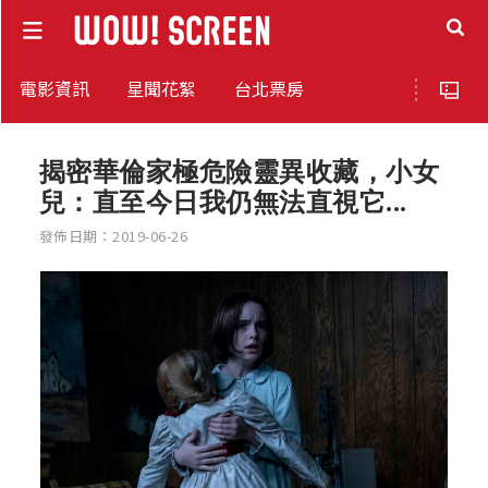
電影資訊
星聞花絮
台北票房
揭密華倫家極危險靈異收藏，小女
兒：直至今日我仍無法直視它...
發佈日期：2019-06-26