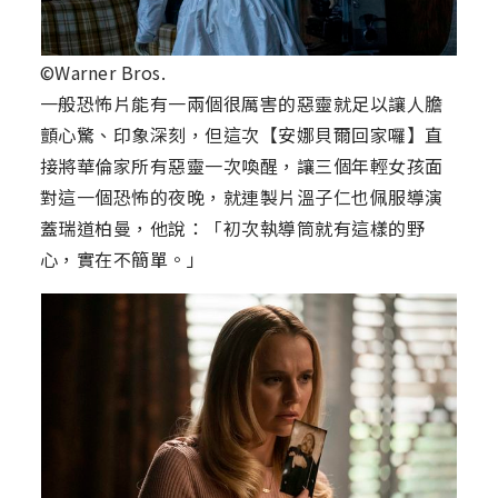
©Warner Bros.
一般恐怖片能有一兩個很厲害的惡靈就足以讓人膽
顫心驚、印象深刻，但這次【安娜貝爾回家囉】直
接將華倫家所有惡靈一次喚醒，讓三個年輕女孩面
對這一個恐怖的夜晚，就連製片溫子仁也佩服導演
蓋瑞道柏曼，他說：「初次執導筒就有這樣的野
心，實在不簡單。」