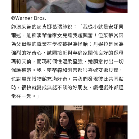
©Warner Bros.
飾演茱蒂的麥肯娜葛瑞絲說：「我從小就是安娜貝
爾迷，能飾演華倫家女兒讓我超興奮！但茱蒂常因
為父母親的職業在學校被視為怪胎；丹妮拉是因為
強烈的好奇心，試圖接近與華倫家關係良好的保母
瑪莉艾倫，而瑪莉個性溫柔堅強，她願意付出一切
保護茱蒂。我、麥蒂森和凱蒂都很喜歡安娜貝爾，
也對靈異博物館充滿好奇，當我們發現彼此共同點
時，很快就變成無話不談的好朋友，戲裡戲外都經
常在一起。」