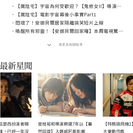
．
【厲陰宅】宇宙為何受歡迎？【鬼修女II】導演給答案
．
【厲陰宅】電影宇宙幕後小事實Part1
．
悶壞了！安娜貝爾居家隔離搞笑短片上線
．
喚醒所有邪靈！【安娜貝爾回家囉】本周電視驚嚇首播！
看更多相關報導
巫瑟西扮演者珊
是枝裕和導演睽違7年以【驀
【特務搞飛機2
聲，已經一年沒
然回首】入選威尼斯影展
大量動作戲