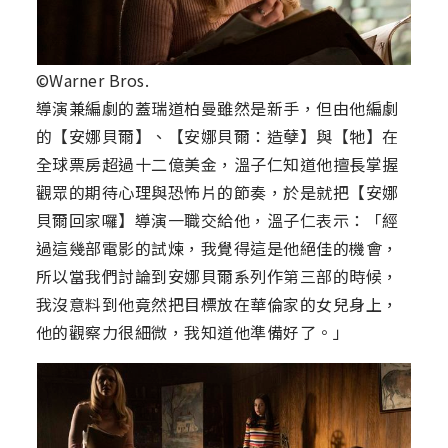
©Warner Bros.
導演兼編劇的蓋瑞道柏曼雖然是新手，但由他編劇
的【安娜貝爾】、【安娜貝爾：造孽】與【牠】在
全球票房超過十二億美金，溫子仁知道他擅長掌握
觀眾的期待心理與恐怖片的節奏，於是就把【安娜
貝爾回家囉】導演一職交給他，溫子仁表示：「經
過這幾部電影的試煉，我覺得這是他絕佳的機會，
所以當我們討論到安娜貝爾系列作第三部的時候，
我沒意料到他竟然把目標放在華倫家的女兒身上，
他的觀察力很細微，我知道他準備好了。」