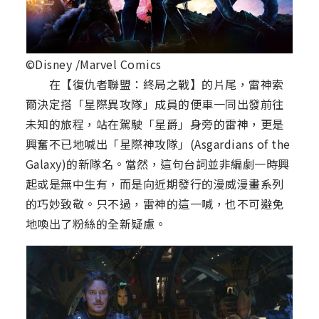
©Disney /Marvel Comics
在【復仇者聯盟：終局之戰】的片尾，雷神索
爾決定搭「星際異攻隊」成員的便車一同出發前往
未知的旅程，站在駕駛「星爵」身旁的雷神，更是
興奮不已地喊出「星際神攻隊」(Asgardians of the
Galaxy)的新隊名。當然，這句台詞並非編劇一時興
起或是無中生有，而是向近期發行的漫威漫畫系列
的巧妙致敬。只不過，雷神的這一喊，也不可避免
地喚出了粉絲的全新疑慮。