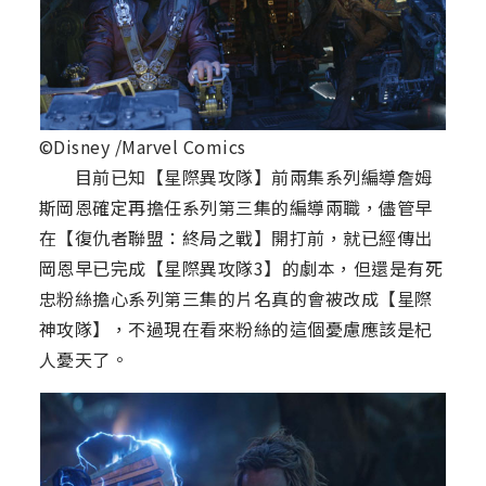
©Disney /Marvel Comics
目前已知【星際異攻隊】前兩集系列編導詹姆
斯岡恩確定再擔任系列第三集的編導兩職，儘管早
在【復仇者聯盟：終局之戰】開打前，就已經傳出
岡恩早已完成【星際異攻隊3】的劇本，但還是有死
忠粉絲擔心系列第三集的片名真的會被改成【星際
神攻隊】，不過現在看來粉絲的這個憂慮應該是杞
人憂天了。