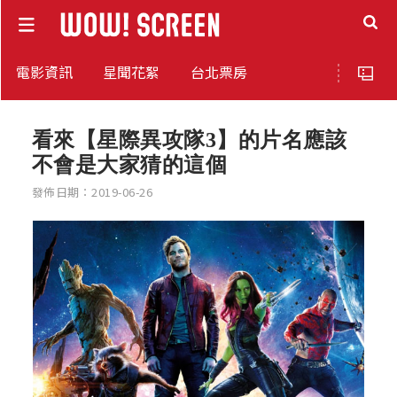
電影資訊
星聞花絮
台北票房
看來【星際異攻隊3】的片名應該
不會是大家猜的這個
發佈日期：2019-06-26