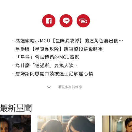
．
馮迪索暗示MCU【星際異攻隊】的這角色要出個人電影了？
．
星爵曝【星際異攻隊】跳舞橋段幕後趣事
．
「星爵」曾試鏡過的MCU電影
．
為什麼「薩諾斯」要換人演？
．
詹姆斯岡恩開口談被迪士尼解雇心情
看更多相關報導