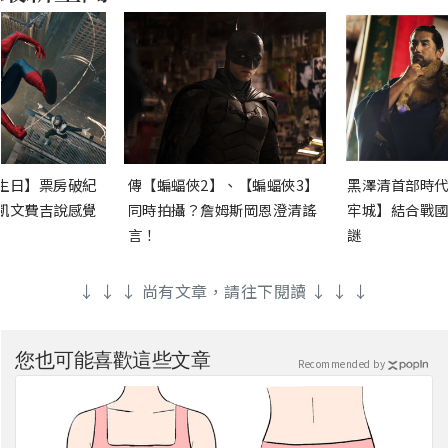
生日】票房破紀
傳【蝙蝠俠2】、【蝙蝠俠3】
黑澤清首部時代
凱文費吉說感覺
同時拍攝？詹姆斯岡恩澄清謠
牢城】結合戰國
言！
謎
↓ ↓ ↓ 尚有文章，請往下閱讀 ↓ ↓ ↓
您也可能喜歡這些文章
Recommended by