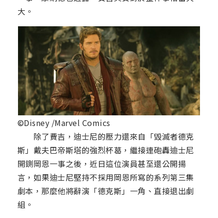
大。
©Disney /Marvel Comics
除了費吉，迪士尼的壓力還來自「毀滅者德克
斯」戴夫巴帝斯塔的強烈杯葛，繼接連砲轟迪士尼
開鍘岡恩一事之後，近日這位演員甚至還公開揚
言，如果迪士尼堅持不採用岡恩所寫的系列第三集
劇本，那麼他將辭演「德克斯」一角、直接退出劇
組。