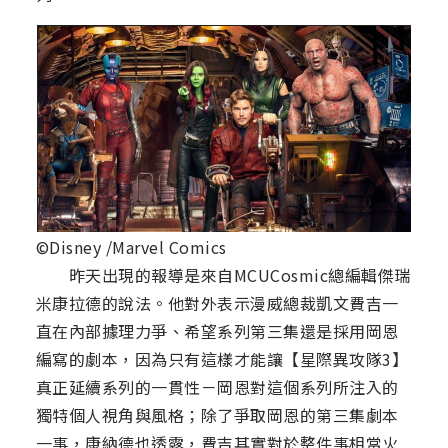
©Disney /Marvel Comics
昨天出現的報導是來自MCUCosmic總編輯傑瑞
米康拉德的說法。他對外表示漫威總裁凱文費吉一
直在內部據理力爭、希望系列第三集還是採用岡恩
編寫的劇本，因為只有這樣才能讓【星際異攻隊3】
真正延續系列的一貫性－岡恩對這個系列所注入的
獨特個人視角與風格；除了爭取岡恩的第三集劇本
一事，康納德也透露，費吉其實對於整件事相當火