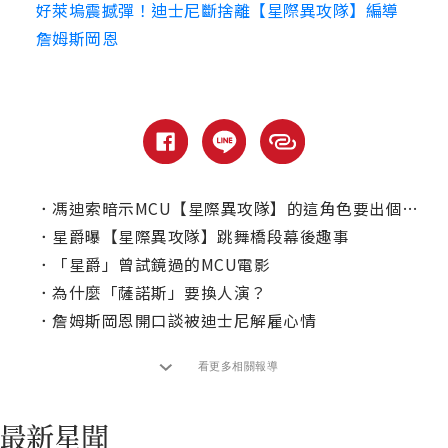
好萊塢震撼彈！迪士尼斷捨離【星際異攻隊】編導
詹姆斯岡恩
．
馮迪索暗示MCU【星際異攻隊】的這角色要出個人電影了？
．
星爵曝【星際異攻隊】跳舞橋段幕後趣事
．
「星爵」曾試鏡過的MCU電影
．
為什麼「薩諾斯」要換人演？
．
詹姆斯岡恩開口談被迪士尼解雇心情
看更多相關報導