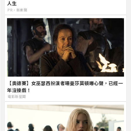
人生
PR・新素簡
【奧德賽】女巫瑟西扮演者珊曼莎莫頓曝心聲，已經一
年沒接戲！
電影新星聞