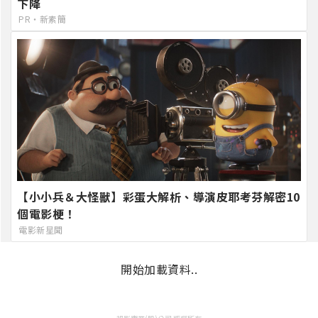
下降
PR・新素簡
【小小兵＆大怪獸】彩蛋大解析、導演皮耶考芬解密10
個電影梗！
電影新星聞
開始加載資料..