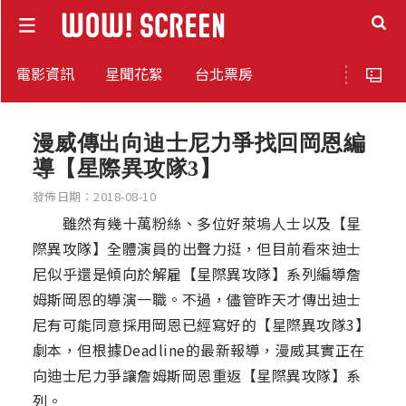
電影資訊
星聞花絮
台北票房
漫威傳出向迪士尼力爭找回岡恩編
導【星際異攻隊3】
發佈日期：2018-08-10
雖然有幾十萬粉絲、多位好萊塢人士以及【星
際異攻隊】全體演員的出聲力挺，但目前看來迪士
尼似乎還是傾向於解雇【星際異攻隊】系列編導詹
姆斯岡恩的導演一職。不過，儘管昨天才傳出迪士
尼有可能同意採用岡恩已經寫好的【星際異攻隊3】
劇本，但根據Deadline的最新報導，漫威其實正在
向迪士尼力爭讓詹姆斯岡恩重返【星際異攻隊】系
列。