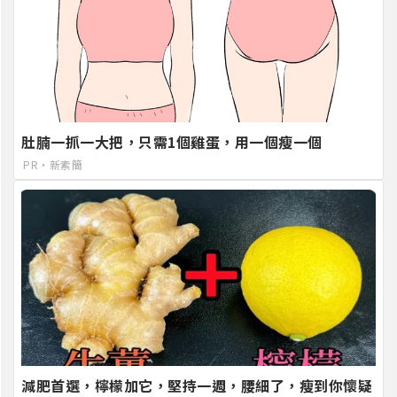
肚腩一抓一大把，只需1個雞蛋，用一個瘦一個
PR・新素簡
減肥首選，檸檬加它，堅持一週，腰細了，瘦到你懷疑