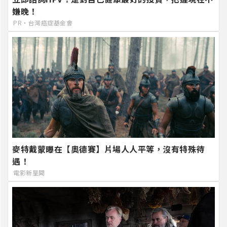
嫌晚！
PR・台灣癌症基金會
麥特戴蒙曝在【奧德賽】片場人人平等，沒有特殊待
遇！
電影新星聞