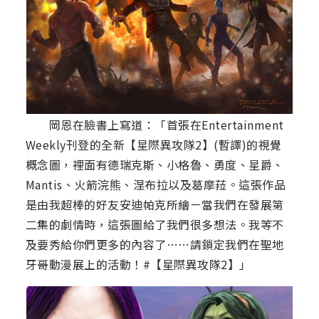
岡恩在臉書上寫道：「首張在Entertainment
Weekly刊登的全新【星際異攻隊2】(暫譯)的視覺
概念圖，裡面有德瑞克斯、小格魯、勇度、星爵、
Mantis、火箭浣熊、涅布拉以及葛摩菈。這張作品
是由我超棒的好友安迪帕克所繪－當我們在發展第
二集的劇情時，這張圖給了我們很多想法。我等不
及要秀給你們更多的內容了……請鎖定我們在聖地
牙哥動漫展上的活動！#【星際異攻隊2】」