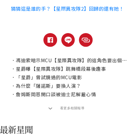
猜猜這是誰的手？【星際異攻隊2】回歸的還有她！
．
馮迪索暗示MCU【星際異攻隊】的這角色要出個人電影了？
．
星爵曝【星際異攻隊】跳舞橋段幕後趣事
．
「星爵」曾試鏡過的MCU電影
．
為什麼「薩諾斯」要換人演？
．
詹姆斯岡恩開口談被迪士尼解雇心情
看更多相關報導