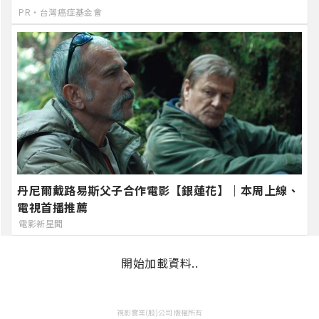
PR・台灣癌症基金會
丹尼爾戴路易斯父子合作電影【銀蓮花】｜本周上線、
電視首播推薦
電影新星聞
開始加載資料..
視影實業(股)公司 版權所有