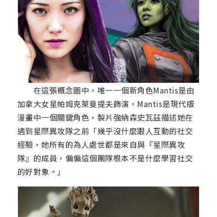
在這張概念圖中，唯一一個新角色Mantis是由
加拿大女星帕姆克萊曼提夫飾演，Mantis是現代版
漫畫中一個關鍵角色，製片強納森史瓦茲描述她在
遇到星際異攻隊之前「幾乎沒什麼跟人互動的社交
經驗，她所有的為人處世都是來自與『星際異攻
隊』的成員，偏偏這個團隊根本不是什麼學習社交
的好對象。」