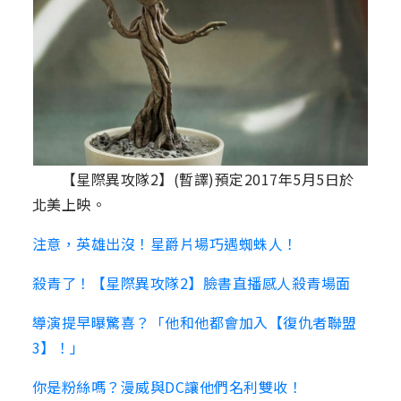
【星際異攻隊2】(暫譯)預定2017年5月5日於
北美上映。
注意，英雄出沒！星爵片場巧遇蜘蛛人！
殺青了！【星際異攻隊2】臉書直播感人殺青場面
導演提早曝驚喜？「他和他都會加入【復仇者聯盟
3】！」
你是粉絲嗎？漫威與DC讓他們名利雙收！