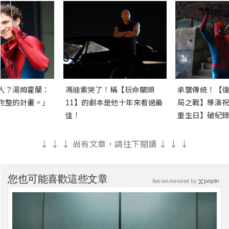
人？湯姆霍蘭：
馮迪索哭了！稱【玩命關頭
承襲傳統！【復
完整的計畫。」
11】的劇本是他十年來看過最
局之戰】導演祝
佳！
重生日】破紀錄
↓ ↓ ↓ 尚有文章，請往下閱讀 ↓ ↓ ↓
您也可能喜歡這些文章
Recommended by