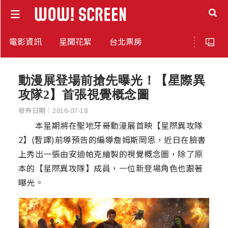
電影資訊
星聞花絮
台北票房
動漫展登場前搶先曝光！【星際異
攻隊2】首張視覺概念圖
發佈日期：2016-07-18
本星期將在聖地牙哥動漫展首映【星際異攻隊
2】(暫譯)前導預告的編導詹姆斯岡恩，近日在臉書
上秀出一張由安迪帕克繪製的視覺概念圖，除了原
本的【星際異攻隊】成員，一位新登場角色也跟著
曝光。