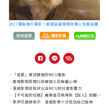
2017重點強片鎖定！超級盃最強預告懶人包看這邊
．
「星爵」曾試鏡過的MCU電影
．
詹姆斯岡恩開口談被迪士尼解雇心情
．
漫威影業談批評以及MCU的社會影響力
．
【不可能的任務】編導是否執導新【超人】的關鍵是她？
．
柔伊莎唐娜表示 漫威影業十分低估自己智商