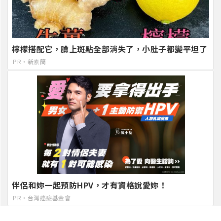
檸檬搭配它，臉上斑點全部消失了，小肚子都變平坦了
PR・新素簡
伴侶和妳一起預防HPV，才有資格說愛妳！
PR・台灣癌症基金會