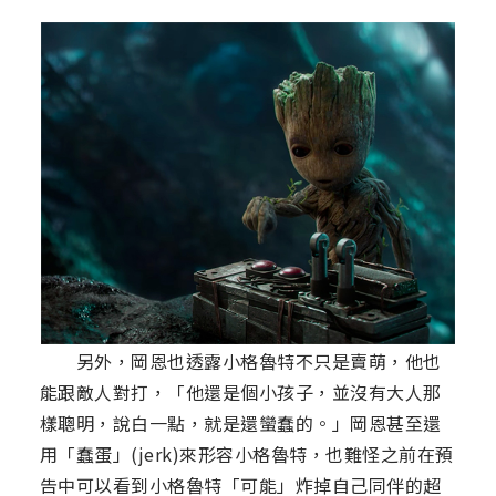
另外，岡恩也透露小格魯特不只是賣萌，他也
能跟敵人對打，「他還是個小孩子，並沒有大人那
樣聰明，說白一點，就是還蠻蠢的。」岡恩甚至還
用「蠢蛋」(jerk)來形容小格魯特，也難怪之前在預
告中可以看到小格魯特「可能」炸掉自己同伴的超