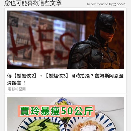
您也可能喜歡這些文章
Recommended by
傳【蝙蝠俠2】、【蝙蝠俠3】同時拍攝？詹姆斯岡恩澄
清謠言！
電影新星聞