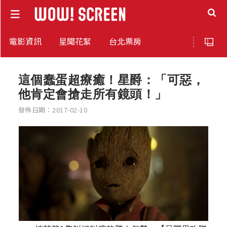
電影資訊
星聞花絮
台北票房
這個蠢蛋超療癒！星爵：「可惡，
他肯定會搶走所有鏡頭！」
發佈日期：2017-02-10