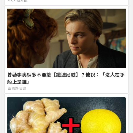
PR・新素簡
曾勸李奧納多不要接【鐵達尼號】？他說：「沒人在乎
船上是誰」
電影新星聞