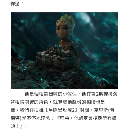
釋過：
「他是個相當獨特的小傢伙，他在第2集裡扮演
著相當關鍵的角色，就算沒他戲份的橋段也是一
樣。我們在拍攝【星際異攻隊2】期間，克里斯(普
瑞特)就不停地碎念：『可惡，他肯定會搶走所有鏡
頭！』」