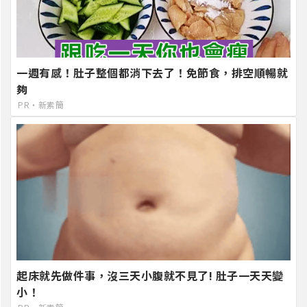
一週有感！肚子整個都消下去了！免節食，排空順暢就
夠
PR・新素簡
起床就先做件事，沒三天小腹就不見了! 肚子一天天變
小！