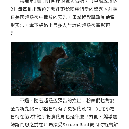
挾著第1集叫好叫座的驚人氣勢，【星際異攻隊
2】每每推出新預告都能帶給粉絲們新的驚喜。前幾
日美國超級盃中播放的預告，果然輕鬆擊敗其他電
影預告，奪下網路上最多人討論的超級盃電影預
告。
不過，隨著超級盃預告的推出，粉絲們也對於
全片新亮點－小格魯特有了更多的疑問。到底小格
魯特在第2集裡所扮演的角色是什麼？對此，編導詹
姆斯岡恩之前在片場接受Screen Rant訪問時就曾解