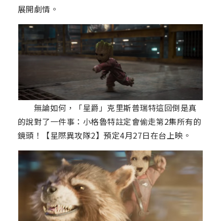
展開劇情。
無論如何，「星爵」克里斯普瑞特這回倒是真
的說對了一件事：小格魯特註定會偷走第2集所有的
鏡頭！【星際異攻隊2】預定4月27日在台上映。