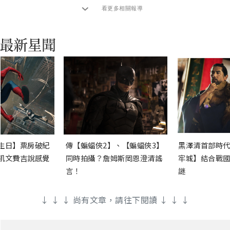
看更多相關報導
生日】票房破紀
傳【蝙蝠俠2】、【蝙蝠俠3】
黑澤清首部時代
凱文費吉說感覺
同時拍攝？詹姆斯岡恩澄清謠
牢城】結合戰國
言！
謎
↓ ↓ ↓ 尚有文章，請往下閱讀 ↓ ↓ ↓