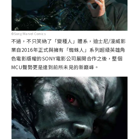
©Sony/Marvel Comics
不過，不只笑納了「變種人」體系，迪士尼/漫威影
業自2016年正式與擁有「蜘蛛人」系列超級英雄角
色電影版權的SONY電影公司展開合作之後，整個
MCU聲勢更是達到前所未見的新巔峰。