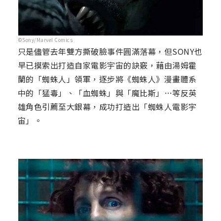
©Sony/Marvel Comics
只是儘管去年雙方撕破臉事件圓滿落幕，但SONY也
早已摸索出打造自家電影宇宙的訣竅，藉由湯姆霍
蘭的「蜘蛛人」領軍，逐步將《蜘蛛人》漫畫體系
中的「猛毒」、「血蜘蛛」與「魔比斯」…等反英
雄角色引薦至大銀幕，成功打造出「蜘蛛人電影宇
宙」。