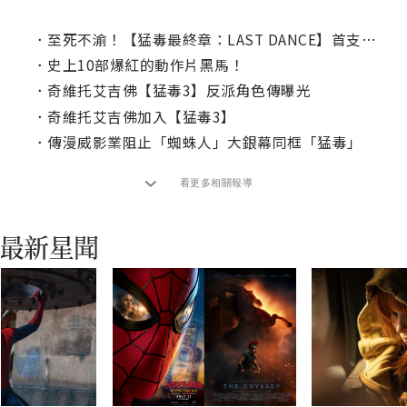
．
至死不渝！【猛毒最終章：LAST DANCE】首支預告曝光！
．
史上10部爆紅的動作片黑馬！
．
奇維托艾吉佛【猛毒3】反派角色傳曝光
．
奇維托艾吉佛加入【猛毒3】
．
傳漫威影業阻止「蜘蛛人」大銀幕同框「猛毒」
看更多相關報導