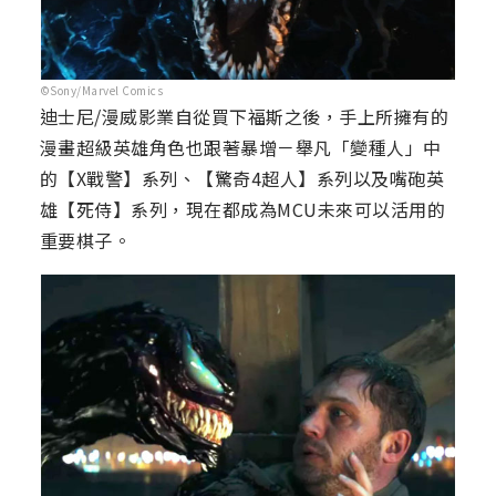
©Sony/Marvel Comics
迪士尼/漫威影業自從買下福斯之後，手上所擁有的
漫畫超級英雄角色也跟著暴增－舉凡「變種人」中
的【X戰警】系列、【驚奇4超人】系列以及嘴砲英
雄【死侍】系列，現在都成為MCU未來可以活用的
重要棋子。