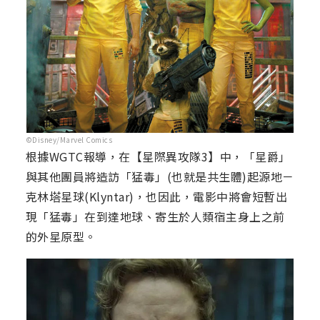
©Disney/Marvel Comics
根據WGTC報導，在【星際異攻隊3】中，「星爵」
與其他團員將造訪「猛毒」(也就是共生體)起源地－
克林塔星球(Klyntar)，也因此，電影中將會短暫出
現「猛毒」在到達地球、寄生於人類宿主身上之前
的外星原型。