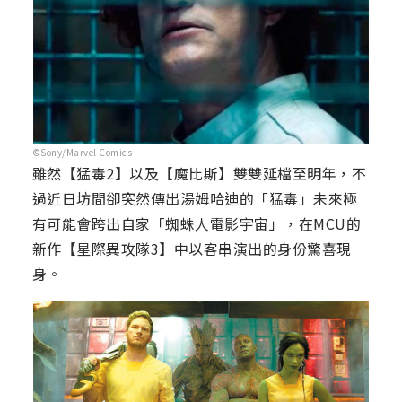
©Sony/Marvel Comics
雖然【猛毒2】以及【魔比斯】雙雙延檔至明年，不
過近日坊間卻突然傳出湯姆哈迪的「猛毒」未來極
有可能會跨出自家「蜘蛛人電影宇宙」，在MCU的
新作【星際異攻隊3】中以客串演出的身份驚喜現
身。