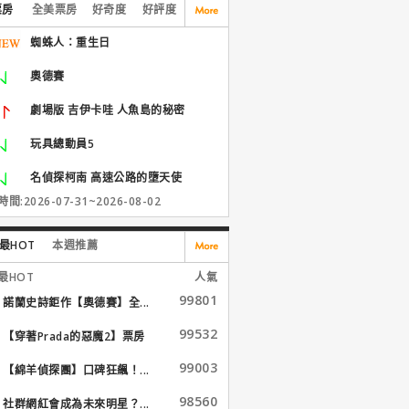
票房
全美票房
好奇度
好評度
蜘蛛人：重生日
奧德賽
劇場版 吉伊卡哇 人魚島的秘密
玩具總動員5
名偵探柯南 高速公路的墮天使
間:2026-07-31~2026-08-02
最HOT
本週推薦
最HOT
人氣
99801
諾蘭史詩鉅作【奧德賽】全...
99532
【穿著Prada的惡魔2】票房
大...
99003
【綿羊偵探團】口碑狂飆！...
98560
社群網紅會成為未來明星？...