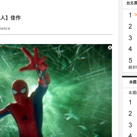
台北
蛛人】佳作
nance
統計時
本週
本週