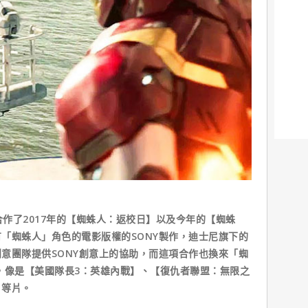
作了2017年的【蜘蛛人：返校日】以及今年的【蜘蛛
「蜘蛛人」角色的電影版權的SONY製作，迪士尼旗下的
意團隊提供SONY創意上的協助，而這項合作也換來「蜘
，像是【美國隊長3：英雄內戰】、【復仇者聯盟：無限之
】等片。