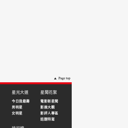
星光大道
星聞花絮
今日我最壽
電影新星聞
男明星
影展大觀
女明星
影評人專區
話題特寫