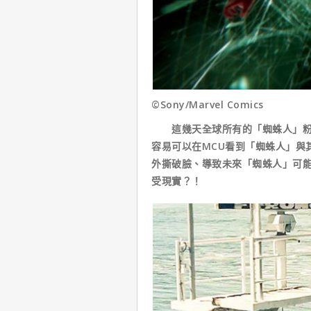
©Sony/Marvel Comics
這幾天全球所有的「蜘蛛人」粉絲
容易可以在MCU看到「蜘蛛人」與
外撕破臉、導致未來「蜘蛛人」可能
受現實？！