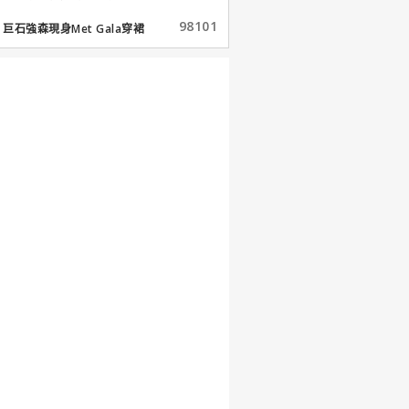
98101
巨石強森現身Met Gala穿裙
子...