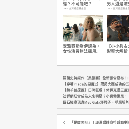
標？不可能吧？
男人還是渣
在這
PR・台灣癌症基金會
PR・台灣癌症基金
安雅泰勒喬伊認為，
【小小兵＆
女性演員無法採用方
彩蛋大解析
法演技的原因是？
耶考芬解密
梗！
諾蘭史詩鉅作【奧德賽】全新預告發布！I
【穿著Prada的惡魔2】票房大獲成功的
【綿羊偵探團】口碑狂飆！休傑克曼三度
社群網紅會成為未來明星？小勞勃道尼：
巨石強森現身Met Gala穿裙子，呼應
「是暖男呀」！邱澤贈護身符感動劉