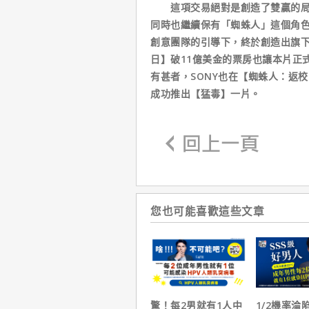
這項交易絕對是創造了雙贏的局面
同時也繼續保有「蜘蛛人」這個角色
創意團隊的引導下，終於創造出旗
日】破11億美金的票房也讓本片正式
有甚者，SONY也在【蜘蛛人：返
成功推出【猛毒】一片。
您也可能喜歡這些文章
驚！每2男就有1人中
1/2機率淪