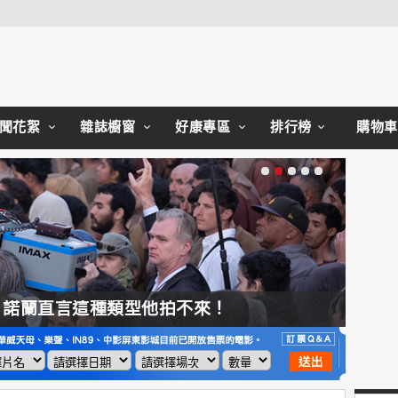
Close
聞花絮
雜誌櫥窗
好康專區
排行榜
購物車
，諾蘭直言這種類型他拍不來！