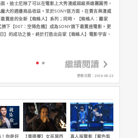
，迪士尼除了可以在電影上大秀漫威超級英雄團圓秀，
龐大的週邊商品收益。至於SONY這方面，在費吉與漫威
下最賣座的全新【蜘蛛人】系列；同時，【蜘蛛人：離家
擠下【007：空降危機】成為SONY旗下最賣座電影。更
校日】的成功之後，終於打造出自家【蜘蛛人】電影宇宙、
更新日期：2019-08-23
陷！你是好
【奧德賽】女巫瑟西
真人版電影【藍色監