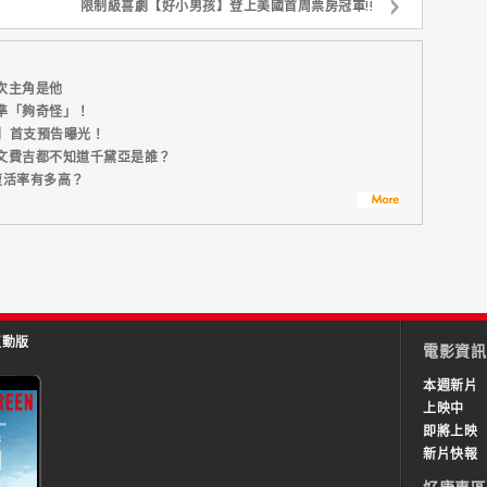
限制級喜劇【好小男孩】登上美國首周票房冠軍!!
次主角是他
準「夠奇怪」！
E】首支預告曝光！
文費吉都不知道千黛亞是誰？
復活率有多高？
互動版
電影資訊
本週新片
上映中
即將上映
新片快報