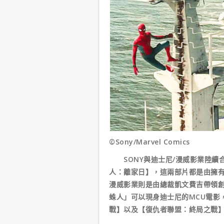
©Sony/Marvel Comics
SONY與迪士尼/漫威影業陸續合
人：離家日】，這兩部片都是由擁有
漫威影業則是由總裁凱文費吉帶領創
蛛人」可以現身迪士尼的MCU電影
戰】以及【復仇者聯盟：終局之戰