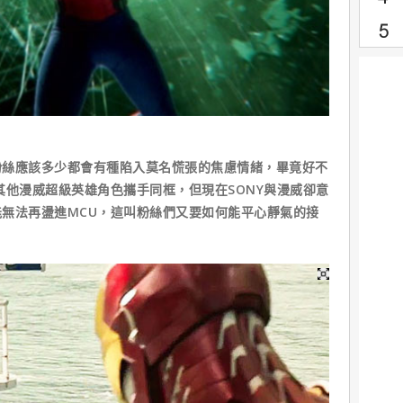
應該多少都會有種陷入莫名慌張的焦慮情緒，畢竟好不
其他漫威超級英雄角色攜手同框，但現在SONY與漫威卻意
無法再盪進MCU，這叫粉絲們又要如何能平心靜氣的接