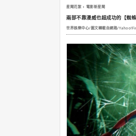
星聞花絮
電影新星聞
兩部不靠漫威也超成功的【蜘
世界娛樂中心/圖文轉載自網路/Yahoo!Fi