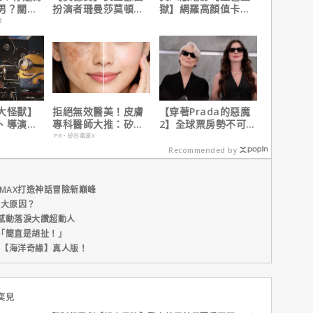
男？關鍵
扮演者珊曼莎莫頓曝
獄】網羅高顏值卡司
心聲，已經一年沒接
陣容
會
戲！
大怪獸】
拒絕無效醫美！皮膚
【穿著Prada的惡魔
、導演皮
專科醫師大推：矽谷
2】全球票房勢不可
10個電影
電波 X 讓肌膚由內而
擋！蟬聯台美票房冠
PR・矽谷電波X
外更強韌
軍、兩週狂破4.3億美
Recommended by
元
MAX打造神話冒險新巔峰
五大原因？
感動落淚大讚超動人
「簡直是胡扯！」
新片【海洋奇緣】真人版！
奕兒