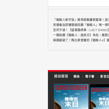
「蜘蛛人新宇宙」將再推動畫新篇章！這
安德魯加菲爾德談回歸「蜘蛛人」唯一標
至死不渝！【猛毒最終章：LAST DANC
一開始選【蜘蛛人：返校日】角色，連凱
碗都敲破了！陶比麥奎爾的【蜘蛛人4】
雜誌櫥窗
雜誌
|
電子書
|
影音