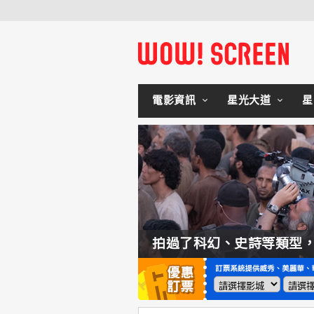
電影資訊
星光大道
星
如何交棒蜘蛛人？湯姆霍蘭：「我們有一個完整的計畫。」
拍過了科幻、史詩等類型