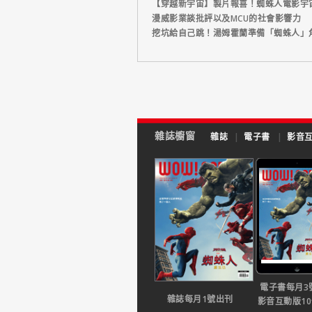
【穿越新宇宙】製片報喜！蜘蛛人電影宇
漫威影業談批評以及MCU的社會影響力
挖坑給自己跳！湯姆霍蘭準備「蜘蛛人」
雜誌櫥窗
雜誌
|
電子書
|
影音
電子書每月3
雜誌每月1號出刊
影音互動版1