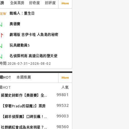
票房
全美票房
好奇度
好評度
蜘蛛人：重生日
奧德賽
劇場版 吉伊卡哇 人魚島的秘密
玩具總動員5
名偵探柯南 高速公路的墮天使
間:2026-07-31~2026-08-02
最HOT
本週推薦
最HOT
人氣
99801
諾蘭史詩鉅作【奧德賽】全...
99532
【穿著Prada的惡魔2】票房
大...
99003
【綿羊偵探團】口碑狂飆！...
98560
社群網紅會成為未來明星？...