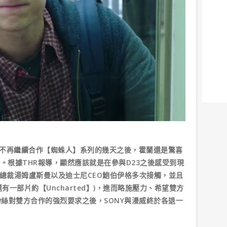
威不再繼續合作【蜘蛛人】系列的幾天之後，霍蘭還是驚喜
。根據THR報導，顯然應該就是在參與D23之後感受到現
的總裁湯姆盧斯曼以及迪士尼CEO鮑伯伊格多次接觸，並且
有一部片約【Uncharted】)，進而略施壓力、希望雙方
絲對雙方合作的強烈要求之後，SONY與漫威終於各退一