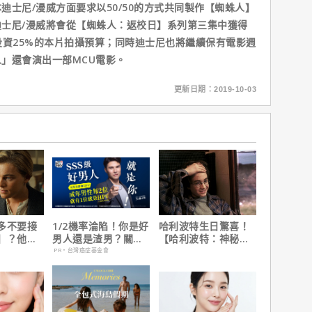
尼/漫威方面要求以50/50的方式共同製作【蜘蛛人】
士尼/漫威將會從【蜘蛛人：返校日】系列第三集中獲得
投資25%的本片拍攝預算；同時迪士尼也將繼續保有電影週
」還會演出一部MCU電影。
更新日期：2019-10-03
多不要接
1/2機率淪陷！你是好
哈利波特生日驚喜！
】？他
男人還是渣男？關鍵
【哈利波特：神秘的
在乎船上
在這
魔法石】25週年限定
PR・台灣癌症基金會
1週重返大銀幕