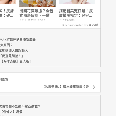
美！皮膚
出國花費難抓？全包
拒絕醫美冤枉錢！皮
推：矽谷
式海島假期，一價搞
膚權威指定：矽谷電
肌膚由內而
定食宿玩樂，省錢更
波 X 由內而外養出逆
PR・Club Med Taiwan
PR・矽谷電波X
省心！
齡好膚質
Recommended by
MAX打造神話冒險新巔峰
五大原因？
感動落淚大讚超動人
「簡直是胡扯！」
新片【海洋奇緣】真人版！
阿部寬
【冰雪奇緣2】釋出續集新歌片段
文費吉都不知道千黛亞是誰？
U【蜘蛛人】場景