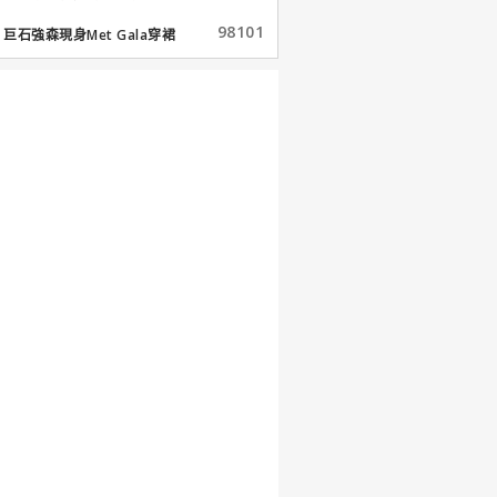
98101
巨石強森現身Met Gala穿裙
子...