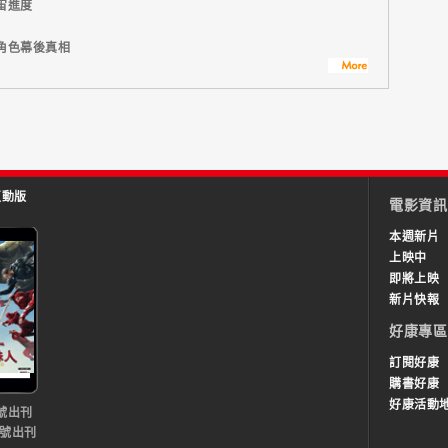
宙進度
角色幕後真相
互動版
電影資訊
本週新片
上映中
即將上映
新片快報
好康專區
訂閱好康
購書好康
好康活動
號出刊
0號出刊