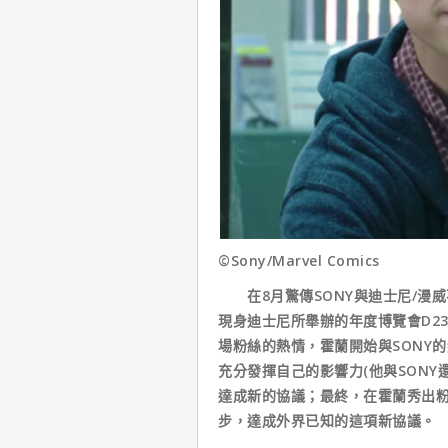
©Sony/Marvel Comics
在8月驚傳SONY與迪士尼/漫
現身迪士尼所舉辦的年度博覽會D23
場粉絲的熱情，霍蘭開始與SONY
充分發揮自己的影響力(他與SONY還
達成新的協議；最終，在霍蘭秀出粉
步，達成外界已知的這項新協議。