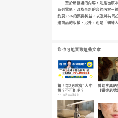
至於新協議的內容，則是從原本迪士
系列電影，改為全新的合約內容－迪
約莫25%的票房純益，以及將共同
邊商品的版權，另外，則是「蜘蛛人
您也可能喜歡這些文章
驚！每2男就有1人中
曾勸李奧納
標？不可能吧？
【鐵達尼號
說：「沒人
PR・台灣癌症基金會
是誰」