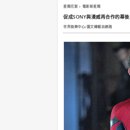
星聞花絮
電影新星聞
促成SONY與漫威再合作的幕
世界娛樂中心/圖文轉載自網路