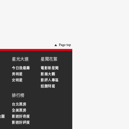
星光大道
星聞花絮
今日我最壽
電影新星聞
男明星
影展大觀
女明星
影評人專區
話題特寫
排行榜
台北票房
全美票房
地圖
影迷好奇度
影迷好評度