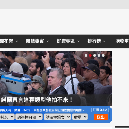
Close
聞花絮
雜誌櫥窗
好康專區
排行榜
購物車
，諾蘭直言這種類型他拍不來！