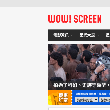
電影資訊
星光大道
星
如何交棒蜘蛛人？湯姆霍蘭：「我們有一個完整的計畫。」
拍過了科幻、史詩等類型