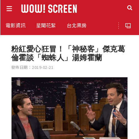
電影資訊
星聞花絮
台北票房
粉紅愛心狂冒！「神秘客」傑克葛
倫霍談「蜘蛛人」湯姆霍蘭
發佈日期：2019-02-21