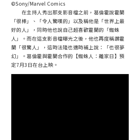
©Sony/Marvel Comics
在主持人秀出那支影音檔之前，葛倫霍說霍蘭
「很棒」、「令人驚嘆的」以及稱他是「世界上最
好的人」，同時他也說自己超喜歡霍蘭的「蜘蛛
人」。而在這支影音檔曝光之後，他也再度稱讚霍
蘭「很驚人」，這時法隆也適時補上說：「也很夢
幻」。葛倫霍與霍蘭合作的【蜘蛛人：離家日】預
定7月3日在台上映。