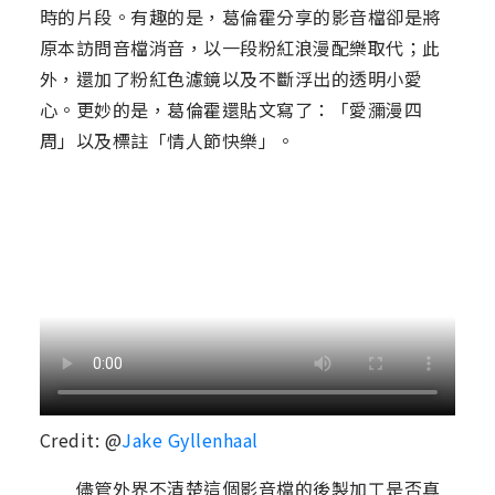
時的片段。有趣的是，葛倫霍分享的影音檔卻是將
原本訪問音檔消音，以一段粉紅浪漫配樂取代；此
外，還加了粉紅色濾鏡以及不斷浮出的透明小愛
心。更妙的是，葛倫霍還貼文寫了：「愛瀰漫四
周」以及標註「情人節快樂」。
Credit: @
Jake Gyllenhaal
儘管外界不清楚這個影音檔的後製加工是否真