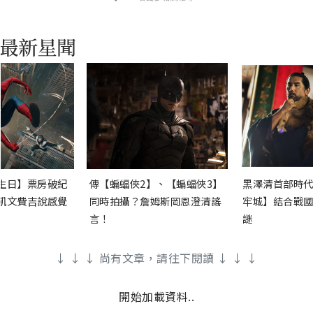
生日】票房破紀
傳【蝙蝠俠2】、【蝙蝠俠3】
黑澤清首部時代
凱文費吉說感覺
同時拍攝？詹姆斯岡恩澄清謠
牢城】結合戰國
言！
謎
↓ ↓ ↓ 尚有文章，請往下閱讀 ↓ ↓ ↓
開始加載資料..