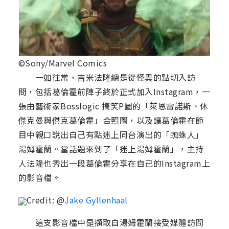
©Sony/Marvel Comics
一如往常，吉米法隆總是從怪異的點切入訪
問，包括葛倫霍前陣子終於正式加入Instagram，一
張由藝術家Bosslogic 搞笑P圖的「萊恩雷諾斯、休
傑克曼與傑克葛倫霍」合照圖，以及讓葛倫霍在節
目中親口說出自己有點迷上同台演出的「蜘蛛人」
湯姆霍蘭。當話題來到了「迷上湯姆霍蘭」，主持
人法隆也秀出一段葛倫霍分享在自己的Instagram上
的影音檔。
Credit: @
Jake Gyllenhaal
這支影音檔中是擷取自湯姆霍蘭接受媒體訪問