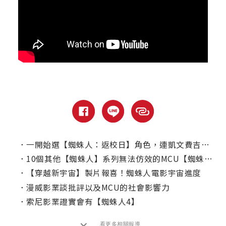
．
一開始選【蜘蛛人：返校日】角色，連凱文費吉都不知道千黛亞是誰？
．
10個其他【蜘蛛人】系列無法仿效的MCU【蜘蛛人】場景
．
【穿越新宇宙】製片報喜！蜘蛛人電影宇宙進度
．
漫威影業談批評以及MCU的社會影響力
．
索尼影業證實會有【蜘蛛人4】
看更多相關報導