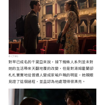
© CTMG
對早已成名的千黛亞來說，接下蜘蛛人系列並未對
她的生活帶來天翻地覆的改變，但是對湯姆霍蘭卻
札札實實地從普通人變成家喻戶曉的明星，她親眼
見證了這個過程，並且認為他處理得很漂亮。