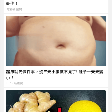
最佳！
電影新星聞
起床就先做件事，沒三天小腹就不見了! 肚子一天天變
小！
PR・新素簡