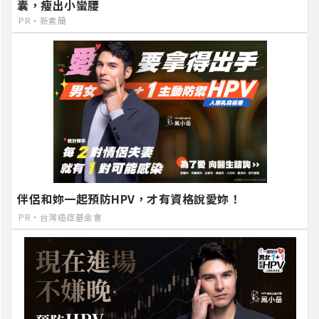
囊，瘦出小蠻腰
PR・新素簡
伴侶和妳一起預防HPV，才有資格說愛妳！
PR・台灣癌症基金會