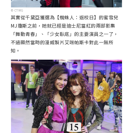
© CTMG
其實從千黛亞獲選為【蜘蛛人：返校日】的蜜雪兒
MJ瓊斯之前，她就已經是迪士尼當紅的兩部影集
「舞動青春」、「少女臥底」的主要演員之一了，
不過顯然當時的漫威製片艾咪帕斯卡對此一無所
知。