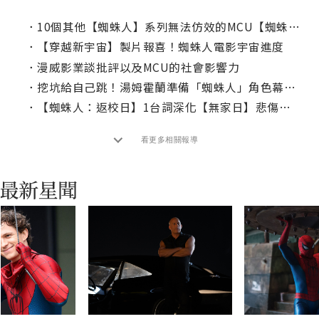
．
10個其他【蜘蛛人】系列無法仿效的MCU【蜘蛛人】場景
．
【穿越新宇宙】製片報喜！蜘蛛人電影宇宙進度
．
漫威影業談批評以及MCU的社會影響力
．
挖坑給自己跳！湯姆霍蘭準備「蜘蛛人」角色幕後真相
．
【蜘蛛人：返校日】1台詞深化【無家日】悲傷調性
看更多相關報導