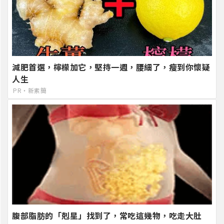
減肥首選，檸檬加它，堅持一週，腰細了，瘦到你懷疑
人生
PR・新素簡
腹部脂肪的「剋星」找到了，常吃這幾物，吃走大肚