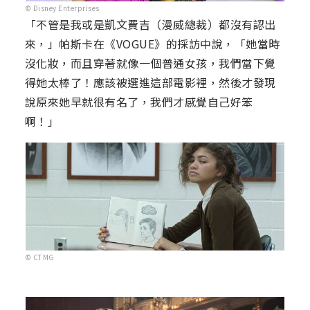
© Disney Enterprises
「不管是我或是凱文費吉（漫威總裁）都沒有認出
來，」帕斯卡在《VOGUE》的採訪中說，「她當時
沒化妝，而且穿著就像一個普通女孩，我們當下覺
得她太棒了！應該被選進這部電影裡，然後才發現
說原來她早就很有名了，我們才感覺自己好笨
啊！」
© CTMG