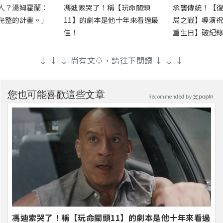
人？湯姆霍蘭：
馮迪索哭了！稱【玩命關頭
承襲傳統！【復
完整的計畫。」
11】的劇本是他十年來看過最
局之戰】導演祝
佳！
重生日】破紀錄
↓ ↓ ↓ 尚有文章，請往下閱讀 ↓ ↓ ↓
您也可能喜歡這些文章
Recommended by
馮迪索哭了！稱【玩命關頭11】的劇本是他十年來看過