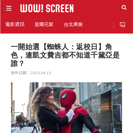
電影資訊
星聞花絮
台北票房
一開始選【蜘蛛人：返校日】角
色，連凱文費吉都不知道千黛亞是
誰？
發佈日期：2024-04-10