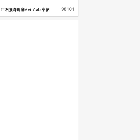
98101
巨石強森現身Met Gala穿裙
子...