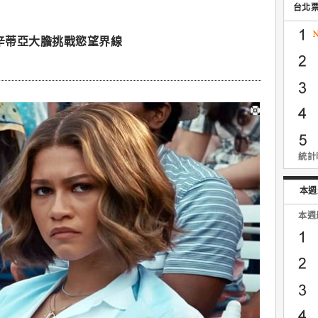
台北
】辛蒂亞大膽挑戰慾望界線
統計時
本週
本週