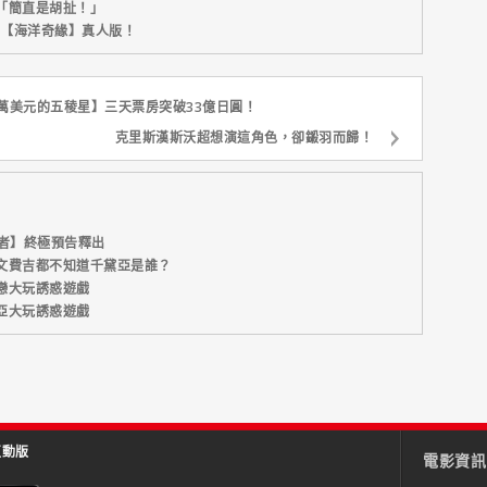
「簡直是胡扯！」
新片【海洋奇緣】真人版！
0萬美元的五稜星】三天票房突破33億日圓！
克里斯漢斯沃超想演這角色，卻鎩羽而歸！
者】終極預告釋出
文費吉都不知道千黛亞是誰？
戀大玩誘惑遊戲
亞大玩誘惑遊戲
互動版
電影資訊