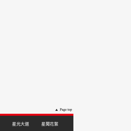
星光大道
星聞花絮