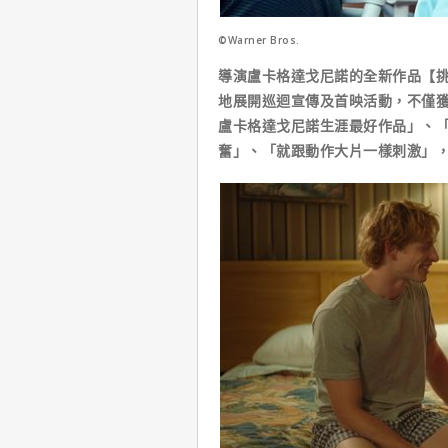
©Warner Bros.
導演盧卡格達戈尼諾的全新作品【挑
地展開巡迴宣傳及首映活動，不僅
盧卡格達戈尼諾生涯最好作品」、
奮」、「就跟動作大片一樣刺激」，