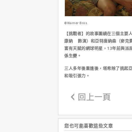
©Warner Bros.
【挑戰者】的故事圍繞在三個主要
康納 飾演）和亞特唐納森（麥克
富有天賦的網球明星，13年前與派
係生變。
三人多年後重逢後，塔希除了挑起
和吸引張力。
您也可能喜歡這些文章