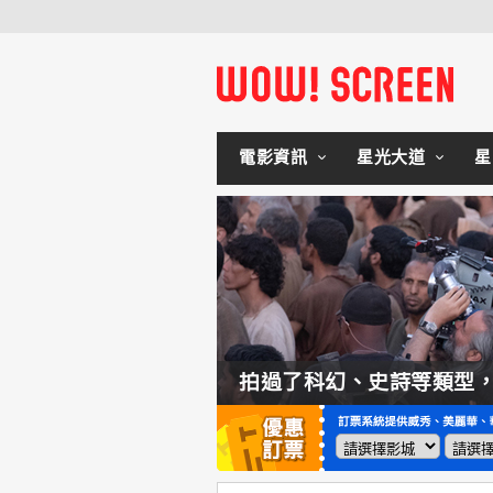
電影資訊
星光大道
星
如何交棒蜘蛛人？湯姆霍蘭：「我們有一個完整的計畫。」
拍過了科幻、史詩等類型