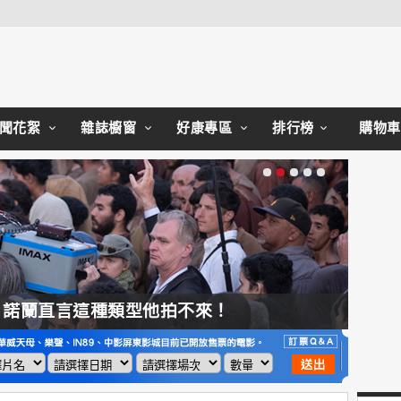
Close
聞花絮
雜誌櫥窗
好康專區
排行榜
購物車
，諾蘭直言這種類型他拍不來！