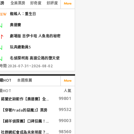
票房
全美票房
好奇度
好評度
蜘蛛人：重生日
奧德賽
劇場版 吉伊卡哇 人魚島的秘密
玩具總動員5
名偵探柯南 高速公路的墮天使
間:2026-07-31~2026-08-02
最HOT
本週推薦
最HOT
人氣
99801
諾蘭史詩鉅作【奧德賽】全...
99532
【穿著Prada的惡魔2】票房
大...
99003
【綿羊偵探團】口碑狂飆！...
98560
社群網紅會成為未來明星？...