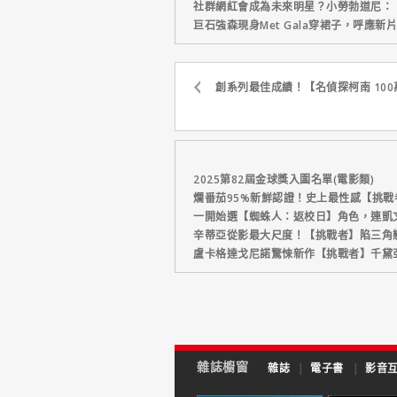
社群網紅會成為未來明星？小勞勃道尼：
巨石強森現身Met Gala穿裙子，呼應
創系列最佳成績！【名偵探柯南 10
2025第82屆金球獎入圍名單(電影類)
爛番茄95%新鮮認證！史上最性感【挑戰
一開始選【蜘蛛人：返校日】角色，連凱
辛蒂亞從影最大尺度！【挑戰者】陷三角
盧卡格達戈尼諾驚悚新作【挑戰者】千黛
雜誌櫥窗
雜誌
|
電子書
|
影音