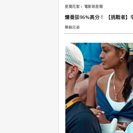
星聞花絮
電影新星聞
爛番茄96%高分！ 【挑戰者
華納兄弟