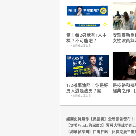
驚！每2男就有1人中
安雅泰勒喬
標？不可能吧？
女性演員無
法演技的原
PR・台灣癌症基金會
1/2機率淪陷！你是好
是枝裕和攜
男人還是渣男？關鍵
經典之作 
在這
形】六月重
PR・台灣癌症基金會
諾蘭史詩鉅作【奧德賽】全新預告發布！I
【穿著Prada的惡魔2】票房大獲成功的
【綿羊偵探團】口碑狂飆！休傑克曼三度