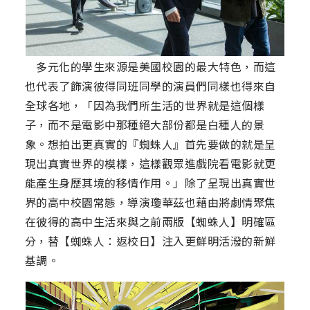
多元化的學生來源是美國校園的最大特色，而這
也代表了飾演彼得同班同學的演員們同樣也得來自
全球各地，「因為我們所生活的世界就是這個樣
子，而不是電影中那種絕大部份都是白種人的景
象。想拍出更真實的『蜘蛛人』首先要做的就是呈
現出真實世界的模樣，這樣觀眾進戲院看電影就更
能產生身歷其境的移情作用。」除了呈現出真實世
界的高中校園常態，導演瓊華茲也藉由將劇情聚焦
在彼得的高中生活來與之前兩版【蜘蛛人】明確區
分，替【蜘蛛人：返校日】注入更鮮明活潑的新鮮
基調。