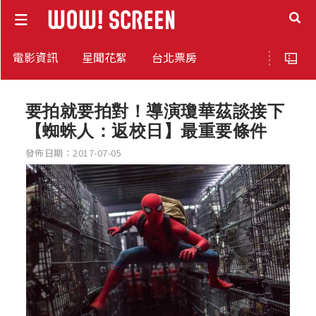
電影資訊
星聞花絮
台北票房
要拍就要拍對！導演瓊華茲談接下
【蜘蛛人：返校日】最重要條件
發佈日期：2017-07-05