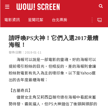
電影資訊
星聞花絮
台北票房
請呼喚PS大神！它們入選2017最糟
海報！
發佈日期：2018-01-11
海報可以說是一部電影的靈魂。好的海報可以
提前吸引粉絲的目光，但相反的，差的海報則會讓
粉絲對電影有先入為主的壞印象。以下是Yahoo選
出的去年度最糟海報：
【古墓奇兵】
儘管女主角艾莉西亞薇坎德在海報中看起來蓄
勢待發、霸氣逼人，但PS大神錯估了後頸與頭部的