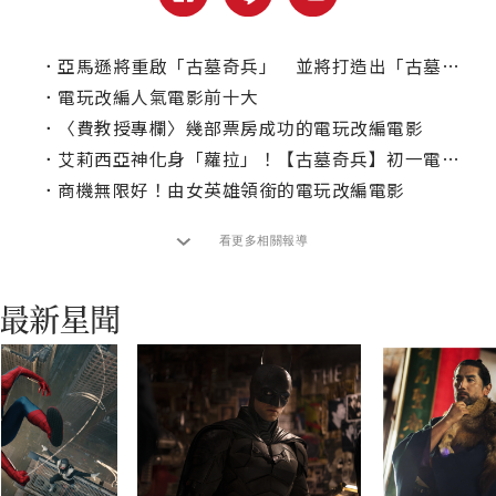
．
亞馬遜將重啟「古墓奇兵」 並將打造出「古墓奇兵宇宙」
．
電玩改編人氣電影前十大
．
〈費教授專欄〉幾部票房成功的電玩改編電影
．
艾莉西亞神化身「蘿拉」！【古墓奇兵】初一電視首播！
．
商機無限好！由女英雄領銜的電玩改編電影
看更多相關報導