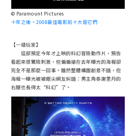
© Paramount Pictures
十年之後。2008最佳電影前十大是它們
【一級玩家】
這部預定今年才上映的科幻冒險動作片，預告
看起來很驚險刺激，但偏偏搶在去年曝光的海報卻
完全不是那麼一回事。雖然整體構圖創意不錯，但
海報一曝光被被眼尖網友糾錯：男主角泰謝里丹的
右腿也長得太“科幻”了。