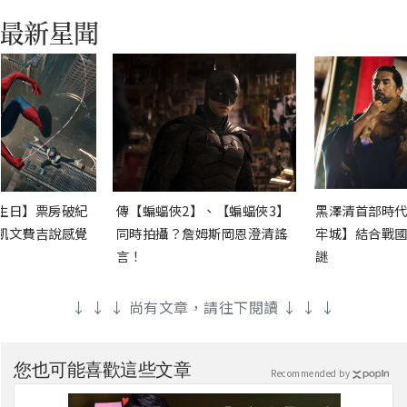
生日】票房破紀
傳【蝙蝠俠2】、【蝙蝠俠3】
黑澤清首部時代
凱文費吉說感覺
同時拍攝？詹姆斯岡恩澄清謠
牢城】結合戰國
言！
謎
↓ ↓ ↓ 尚有文章，請往下閱讀 ↓ ↓ ↓
您也可能喜歡這些文章
Recommended by