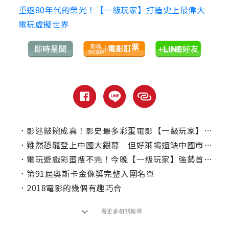
重返80年代的榮光！【一級玩家】打造史上最偉大
電玩虛擬世界
．
影迷敲碗成真！影史最多彩蛋電影【一級玩家】重返大銀幕
．
雖然恐龍登上中國大銀幕 但好萊塢還缺中國市場嗎？
．
電玩遊戲彩蛋搜不完！今晚【一級玩家】強勢首播！
．
第91屆奧斯卡金像獎完整入圍名單
．
2018電影的幾個有趣巧合
看更多相關報導