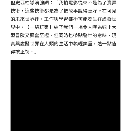
但史匹柏導演強調：「我拍電影從來不是為了賣弄
技術，這些技術都是為了把故事說得更好。在可見
的未來世界裡，工作與學習都極可能發生在虛擬世
界中，【一級玩家】給了我們一場令人嘆為觀止大
型冒險又興奮至極，但同時也帶點警世的意味，現
實與虛擬世界在人類的生活中孰輕孰重，這一點值
得被正視。」