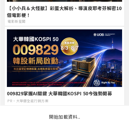
【小小兵＆大怪獸】彩蛋大解析、導演皮耶考芬解密10
個電影梗！
電影新星聞
009829掌握AI關鍵 大華韓國KOSPI 50今強勢開募
PR・大華銀全能行銷方案
開始加載資料..