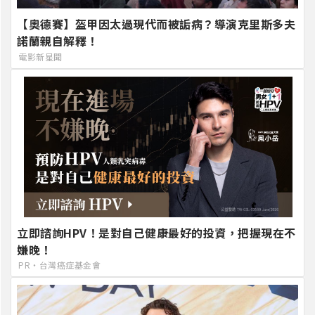
【奧德賽】盔甲因太過現代而被詬病？導演克里斯多夫
諾蘭親自解釋！
電影新星聞
立即諮詢HPV！是對自己健康最好的投資，把握現在不
嫌晚！
PR・台灣癌症基金會