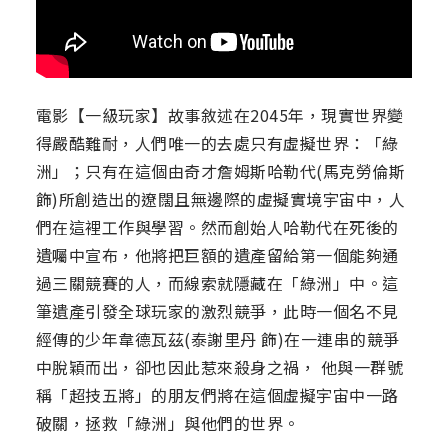
電影【一級玩家】故事敘述在2045年，現實世界變
得嚴酷難耐，人們唯一的去處只有虛擬世界：「綠
洲」；只有在這個由奇才詹姆斯哈勒代(馬克勞倫斯
飾)所創造出的遼闊且無邊際的虛擬實境宇宙中，人
們在這裡工作與學習。然而創始人哈勒代在死後的
遺囑中宣布，他將把巨額的遺產留給第一個能夠通
過三關競賽的人，而線索就隱藏在「綠洲」中。這
筆遺產引發全球玩家的激烈競爭，此時一個名不見
經傳的少年韋德瓦茲(泰謝里丹 飾)在一連串的競爭
中脫穎而出，卻也因此惹來殺身之禍， 他與一群號
稱「超技五將」的朋友們將在這個虛擬宇宙中一路
破關，拯救「綠洲」與他們的世界。