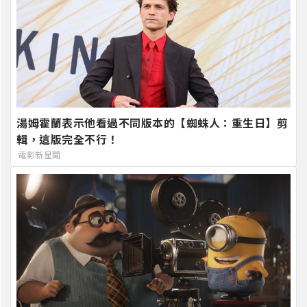
湯姆霍蘭表示他看過不同版本的【蜘蛛人：重生日】剪
輯，這版完全不行！
電影新星聞