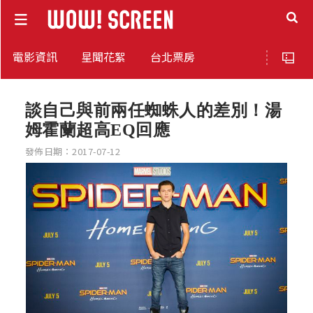
電影資訊
星聞花絮
台北票房
談自己與前兩任蜘蛛人的差別！湯
姆霍蘭超高EQ回應
發佈日期：2017-07-12