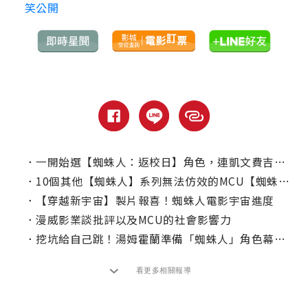
笑公開
．
一開始選【蜘蛛人：返校日】角色，連凱文費吉都不知道千黛亞是誰？
．
10個其他【蜘蛛人】系列無法仿效的MCU【蜘蛛人】場景
．
【穿越新宇宙】製片報喜！蜘蛛人電影宇宙進度
．
漫威影業談批評以及MCU的社會影響力
．
挖坑給自己跳！湯姆霍蘭準備「蜘蛛人」角色幕後真相
看更多相關報導