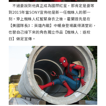
不過要說到他真正成為國際紅星，那肯定是要等
到2015年當SONY宣佈他是新一任蜘蛛人的那一
刻。穿上蜘蛛人紅藍緊身衣之後，霍蘭首先是在
【美國隊長3：英雄內戰】中暖身登場贏得滿堂彩，
也替自己接下來的角色獨立作品【蜘蛛人：返校
日】做足宣傳。