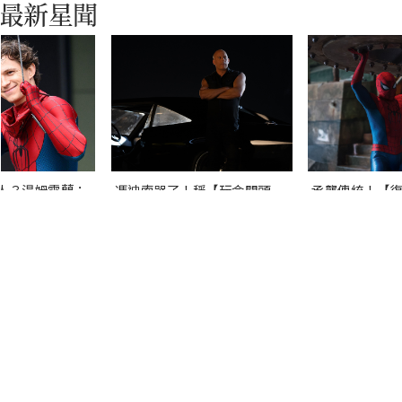
人？湯姆霍蘭：
馮迪索哭了！稱【玩命關頭
承襲傳統！【復
完整的計畫。」
11】的劇本是他十年來看過最
局之戰】導演祝
佳！
重生日】破紀錄
↓ ↓ ↓ 尚有文章，請往下閱讀 ↓ ↓ ↓
您也可能喜歡這些文章
Recommended by