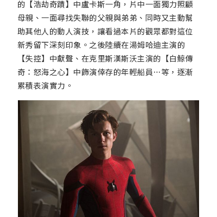
的【浩劫奇蹟】中盧卡斯一角，片中一面獨力照顧
母親、一面尋找失聯的父親與弟弟、同時又主動幫
助其他人的動人演技，讓看過本片的觀眾都對這位
新秀留下深刻印象。之後陸續在湯姆哈迪主演的
【失控】中獻聲、在克里斯漢斯沃主演的【白鯨傳
奇：怒海之心】中飾演倖存的年輕船員…等，逐漸
累積表演實力。