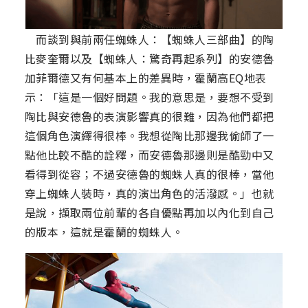
而談到與前兩任蜘蛛人：【蜘蛛人三部曲】的陶
比麥奎爾以及【蜘蛛人：驚奇再起系列】的安德魯
加菲爾德又有何基本上的差異時，霍蘭高EQ地表
示：「這是一個好問題。我的意思是，要想不受到
陶比與安德魯的表演影響真的很難，因為他們都把
這個角色演繹得很棒。我想從陶比那邊我偷師了一
點他比較不酷的詮釋，而安德魯那邊則是酷勁中又
看得到從容；不過安德魯的蜘蛛人真的很棒，當他
穿上蜘蛛人裝時，真的演出角色的活潑感。」也就
是說，擷取兩位前輩的各自優點再加以內化到自己
的版本，這就是霍蘭的蜘蛛人。