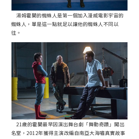
湯姆霍蘭的蜘蛛人是第一個加入漫威電影宇宙的
蜘蛛人，單是這一點就足以讓他的蜘蛛人不同以
往。
21歲的霍蘭最早因演出舞台劇「舞動奇蹟」闖出
名堂，2012年獲得主演改編自南亞大海嘯真實故事