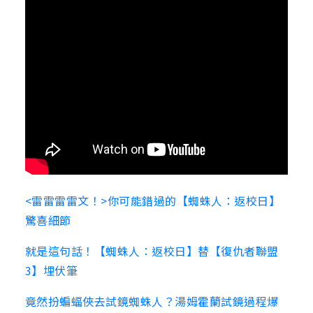
<雷雷雷雷文！>你可能錯過的【蜘蛛人：返校日】
驚喜細節
就是這句話！【蜘蛛人：返校日】替【復仇者聯盟
3】埋伏筆
竟然扮蝙蝠俠去試鏡蜘蛛人？湯姆霍蘭試鏡過程爆