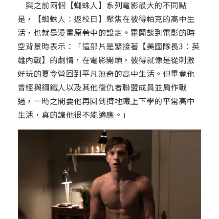
與之前兩個【蜘蛛人】系列電影最大的不同點
是，【蜘蛛人：返校日】聚焦在彼得帕克的高中生
活，也就是漫畫原著中的設定。霍蘭談到電影的時
空背景時表示：「這部片是緊接著【美國隊長3：英
雄內戰】的劇情，在電影開頭，彼得就像是從刺激
好玩的夏令營回到平凡無奇的高中生活。但畢竟他
曾經與鋼鐵人以及其他復仇者聯盟成員並肩作戰
過，一時之間要他再回到擠地鐵上下學的平常高中
生活，真的讓他很不能適應。」