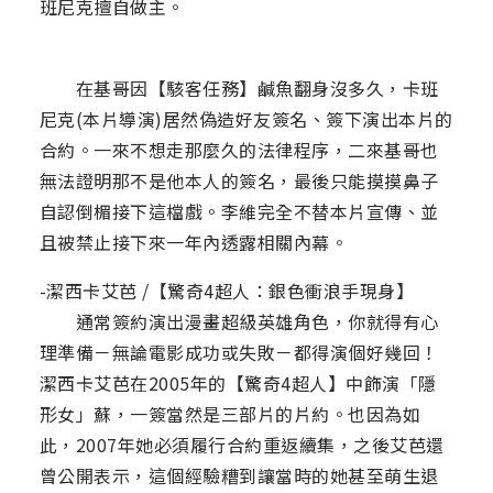
班尼克擅自做主。
在基哥因【駭客任務】鹹魚翻身沒多久，卡班
尼克(本片導演)居然偽造好友簽名、簽下演出本片的
合約。一來不想走那麼久的法律程序，二來基哥也
無法證明那不是他本人的簽名，最後只能摸摸鼻子
自認倒楣接下這檔戲。李維完全不替本片宣傳、並
且被禁止接下來一年內透露相關內幕。
-潔西卡艾芭 /【驚奇4超人：銀色衝浪手現身】
通常簽約演出漫畫超級英雄角色，你就得有心
理準備－無論電影成功或失敗－都得演個好幾回！
潔西卡艾芭在2005年的【驚奇4超人】中飾演「隱
形女」蘇，一簽當然是三部片的片約。也因為如
此，2007年她必須履行合約重返續集，之後艾芭還
曾公開表示，這個經驗糟到讓當時的她甚至萌生退