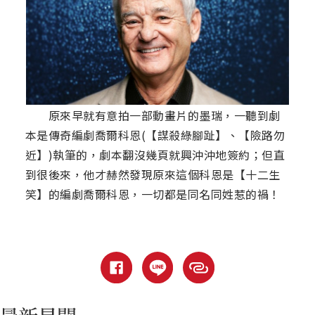
原來早就有意拍一部動畫片的墨瑞，一聽到劇
本是傳奇編劇喬爾科恩(【謀殺綠腳趾】、【險路勿
近】)執筆的，劇本翻沒幾頁就興沖沖地簽約；但直
到很後來，他才赫然發現原來這個科恩是【十二生
笑】的編劇喬爾科恩，一切都是同名同姓惹的禍！