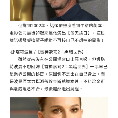
但拖到2002年，諾頓依然沒看到中意的劇本，
電影公司最後卯起來逼他演出【偷天換日】，這也
讓諾頓發誓這輩子絕對不再接自己不想拍的電影！
-娜塔莉波曼 /【雷神索爾2：黑暗世界】
雖然從來沒有在公開場合口出惡言過，但娜塔
莉波曼不想回歸【雷神索爾2：黑暗世界】一事早已
是業界公開的秘密。原因倒不是出在自己身上，而
是波曼原本力挺派蒂珍金斯執導本片，不料珍金斯
與漫威理念不合，最後黯然退出劇組。