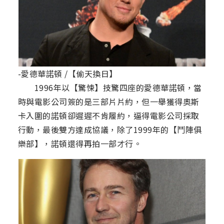
-愛德華諾頓 /【偷天換日】
1996年以【驚悚】技驚四座的愛德華諾頓，當
時與電影公司簽的是三部片片約，但一舉獲得奧斯
卡入圍的諾頓卻遲遲不肯履約，逼得電影公司採取
行動，最後雙方達成協議，除了1999年的【鬥陣俱
樂部】，諾頓還得再拍一部才行。