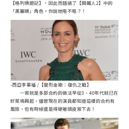
【格列佛遊記】，因此而錯過了【鋼鐵人2】中的
「黑寡婦」角色。你說她嘔不嘔？！
-西亞李畢福 /【變形金剛：復仇之戰】
一簽就是多部合約的做法早從3、40年代就已在
好萊塢興起，儘管現在的演員都知道這樣的合約有
風險，但有時候還是得硬著頭皮簽下去！