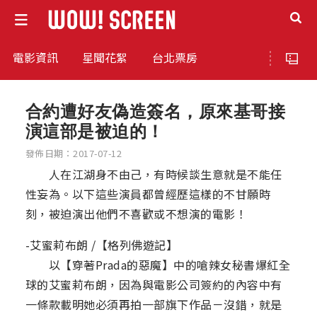
電影資訊
星聞花絮
台北票房
合約遭好友偽造簽名，原來基哥接
演這部是被迫的！
發佈日期：2017-07-12
人在江湖身不由己，有時候談生意就是不能任
性妄為。以下這些演員都曾經歷這樣的不甘願時
刻，被迫演出他們不喜歡或不想演的電影！
-艾蜜莉布朗 /【格列佛遊記】
以【穿著Prada的惡魔】中的嗆辣女秘書爆紅全
球的艾蜜莉布朗，因為與電影公司簽約的內容中有
一條款載明她必須再拍一部旗下作品－沒錯，就是