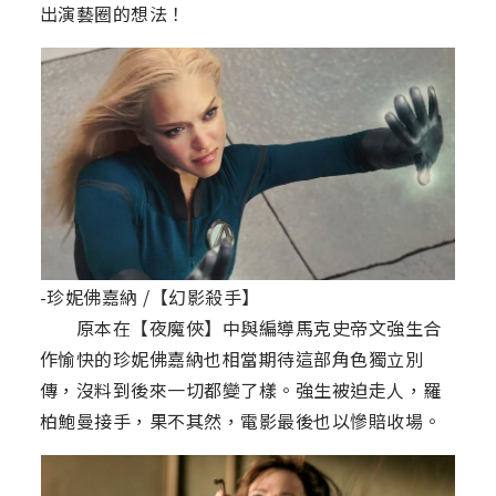
出演藝圈的想法！
-珍妮佛嘉納 /【幻影殺手】
原本在【夜魔俠】中與編導馬克史帝文強生合
作愉快的珍妮佛嘉納也相當期待這部角色獨立別
傳，沒料到後來一切都變了樣。強生被迫走人，羅
柏鮑曼接手，果不其然，電影最後也以慘賠收場。