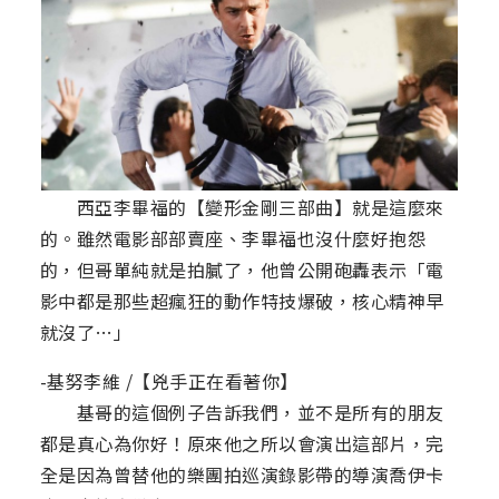
西亞李畢福的【變形金剛三部曲】就是這麼來
的。雖然電影部部賣座、李畢福也沒什麼好抱怨
的，但哥單純就是拍膩了，他曾公開砲轟表示「電
影中都是那些超瘋狂的動作特技爆破，核心精神早
就沒了…」
-基努李維 /【兇手正在看著你】
基哥的這個例子告訴我們，並不是所有的朋友
都是真心為你好！原來他之所以會演出這部片，完
全是因為曾替他的樂團拍巡演錄影帶的導演喬伊卡