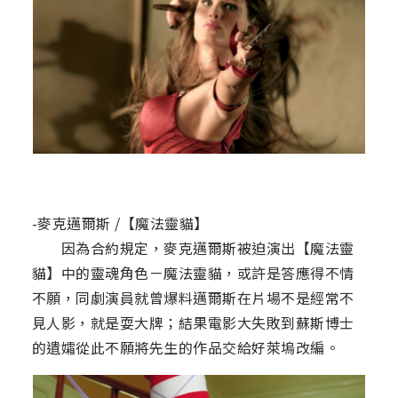
-麥克邁爾斯 /【魔法靈貓】
因為合約規定，麥克邁爾斯被迫演出【魔法靈
貓】中的靈魂角色－魔法靈貓，或許是答應得不情
不願，同劇演員就曾爆料邁爾斯在片場不是經常不
見人影，就是耍大牌；結果電影大失敗到蘇斯博士
的遺孀從此不願將先生的作品交給好萊塢改編。