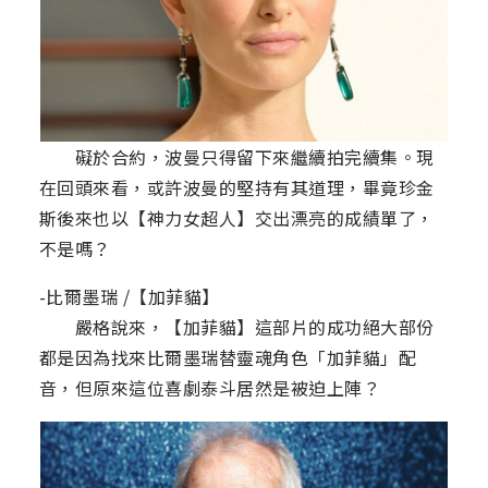
礙於合約，波曼只得留下來繼續拍完續集。現
在回頭來看，或許波曼的堅持有其道理，畢竟珍金
斯後來也以【神力女超人】交出漂亮的成績單了，
不是嗎？
-比爾墨瑞 /【加菲貓】
嚴格說來，【加菲貓】這部片的成功絕大部份
都是因為找來比爾墨瑞替靈魂角色「加菲貓」配
音，但原來這位喜劇泰斗居然是被迫上陣？