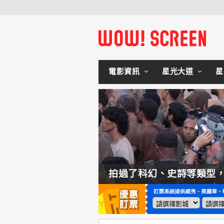
電影資訊
星光大道
星
如何交棒蜘蛛人？湯姆霍蘭：「我們有一個完整的計畫。」
拍過了科幻、史詩等類型