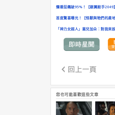
爛番茄飆破95%！【銀翼殺手204
首度驚喜曝光！【怪獸與牠們的產地
「神力女超人」蓋兒加朵：對我來
您也可能喜歡這些文章