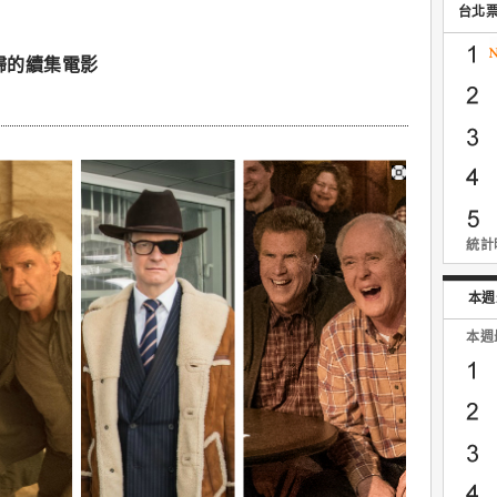
台北
歸的續集電影
統計時
本週
本週