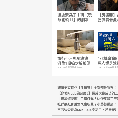
馮迪索哭了！稱【玩
【奧德賽】
命關頭11】的劇本是
扮演者珊曼
他十年來看過最佳！
心聲，已經
戲！
旅行不用瓶瓶罐罐，
1/2機率淪
汎倫1瓶搞定臉部保
男人還是渣
養！
在這
PR・三得利健康網路商店
PR・台灣癌症基金
諾蘭史詩鉅作【奧德賽】全新預告發布！I
【穿著Prada的惡魔2】票房大獲成功的
【綿羊偵探團】口碑狂飆！休傑克曼三度
社群網紅會成為未來明星？小勞勃道尼：
巨石強森現身Met Gala穿裙子，呼應