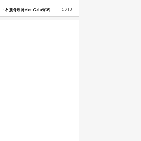
98101
巨石強森現身Met Gala穿裙
子...