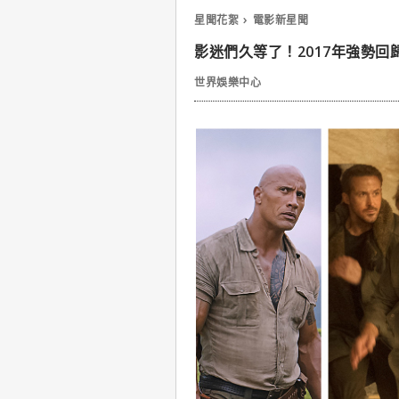
星聞花絮
電影新星聞
影迷們久等了！2017年強勢回
世界娛樂中心