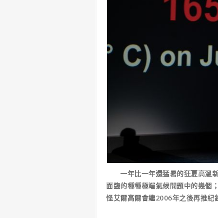
一年比一年還猛暑的狂夏高溫新紀
面臨的種種極端氣候問題中的幾個
怪艾爾高爾會繼2006年之後再推紀