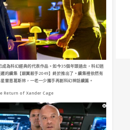
成為科幻經典的代表作品。如今35個年頭過去，科幻迷
遲的續集【銀翼殺手2049】終於推出了。續集裡依然有
男星雷恩葛斯林，一老一少攜手再創科幻神話續篇。
turn of Xander Cage