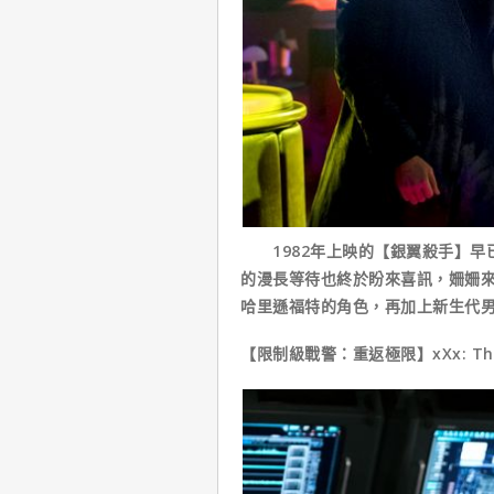
1982年上映的【銀翼殺手】早已
的漫長等待也終於盼來喜訊，姍姍來
哈里遜福特的角色，再加上新生代
【限制級戰警：重返極限】xXx: The Re