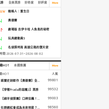
票房
全美票房
好奇度
好評度
蜘蛛人：重生日
奧德賽
劇場版 吉伊卡哇 人魚島的秘密
玩具總動員5
名偵探柯南 高速公路的墮天使
間:2026-07-31~2026-08-02
最HOT
本週推薦
最HOT
人氣
99801
諾蘭史詩鉅作【奧德賽】全...
99532
【穿著Prada的惡魔2】票房
大...
99003
【綿羊偵探團】口碑狂飆！...
98560
社群網紅會成為未來明星？...