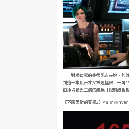
對馮迪索的桑德凱吉來說，的確是
到這一集凱吉才又重返極限，一晃1
由冰塊酷巴主演的續集【限制級戰警
【不願面對的真相2】An Inconvenient