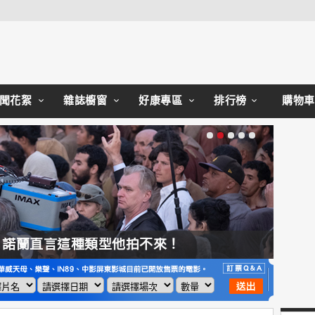
Close
聞花絮
雜誌櫥窗
好康專區
排行榜
購物車
，諾蘭直言這種類型他拍不來！