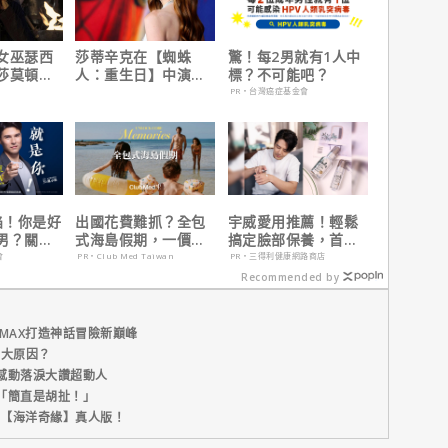
女巫瑟西
莎蒂辛克在【蜘蛛
驚！每2男就有1人中
莎莫頓曝
人：重生日】中演的
標？不可能吧？
一年沒接
角色，如何為MCU埋
PR・台灣癌症基金會
下伏筆？
陷！你是好
出國花費難抓？全包
宇威愛用推薦！輕鬆
男？關鍵
式海島假期，一價搞
搞定臉部保養，首購
定食宿玩樂，省錢更
只要$390
會
PR・Club Med Taiwan
PR・三得利健康網路商店
省心！
Recommended by
MAX打造神話冒險新巔峰
五大原因？
感動落淚大讚超動人
「簡直是胡扯！」
新片【海洋奇緣】真人版！