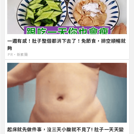
一週有感！肚子整個都消下去了！免節食，排空順暢就
夠
PR・新素簡
起床就先做件事，沒三天小腹就不見了! 肚子一天天變