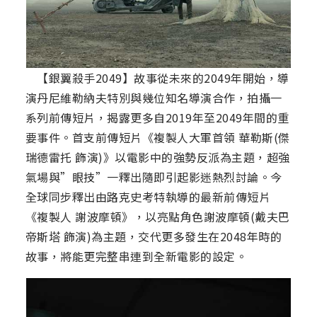
【銀翼殺手2049】故事從未來的2049年開始，導
演丹尼維勒納夫特別與幾位知名導演合作，拍攝一
系列前傳短片，揭露更多自2019年至2049年間的重
要事件。首支前傳短片《複製人大軍首領 華勒斯(傑
瑞德雷托 飾演)》以電影中的強勢反派為主題，超強
氣場與”眼技”一釋出隨即引起影迷熱烈討論。今
全球同步釋出由路克史考特執導的最新前傳短片
《複製人 謝波摩頓》，以亮點角色謝波摩頓(戴夫巴
帝斯塔 飾演)為主題，交代更多發生在2048年時的
故事，將能更完整串連到全新電影的設定。