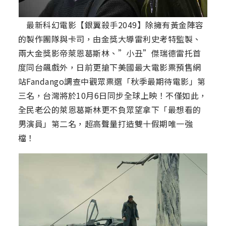
最新科幻電影【銀翼殺手2049】除擁有黃金陣容
的製作團隊與卡司，由金獎大導雷利史考特監製、
兩大金獎影帝萊恩葛斯林、”小丑”傑瑞德雷托首
度同台飆戲外，日前更搶下美國最大電影票預售網
站Fandango調查中觀眾票選「秋季最期待電影」第
三名，台灣將於10月6日同步全球上映！不僅如此，
全民老公的萊恩葛斯林更不負眾望拿下「最想看的
男演員」第二名，超高聲量打造雙十假期唯一強
檔！