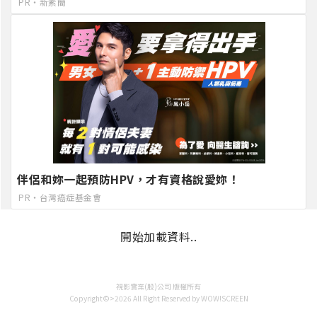
PR・新素簡
伴侶和妳一起預防HPV，才有資格說愛妳！
PR・台灣癌症基金會
開始加載資料..
視影實業(股)公司 版權所有
Copyright©>2026 All Right Reserved by WOW!SCREEN