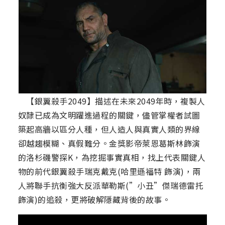
【銀翼殺手2049】描述在未來2049年時，複製人
奴隸已成為文明躍進過程的關鍵，儘管掌權者試圖
築起高牆以區分人種，但人造人與真實人類的界線
卻越趨模糊、真假難分。金獎影帝萊恩葛斯林飾演
的洛杉磯警探K，為挖掘事實真相，找上代表關鍵人
物的前代銀翼殺手瑞克戴克(哈里遜福特 飾演)，兩
人將聯手抗衡強大反派華勒斯(”小丑”傑瑞德雷托
飾演)的追殺，更將破解隱藏背後的故事。