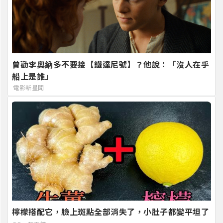
曾勸李奧納多不要接【鐵達尼號】？他說：「沒人在乎
船上是誰」
電影新星聞
檸檬搭配它，臉上斑點全部消失了，小肚子都變平坦了