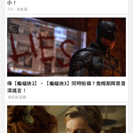
小！
PR・新素簡
傳【蝙蝠俠2】、【蝙蝠俠3】同時拍攝？詹姆斯岡恩澄
清謠言！
電影新星聞