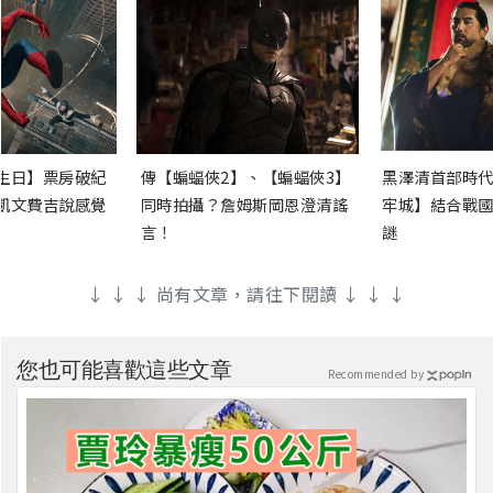
生日】票房破紀
傳【蝙蝠俠2】、【蝙蝠俠3】
黑澤清首部時代
凱文費吉說感覺
同時拍攝？詹姆斯岡恩澄清謠
牢城】結合戰國
言！
謎
↓ ↓ ↓ 尚有文章，請往下閱讀 ↓ ↓ ↓
您也可能喜歡這些文章
Recommended by