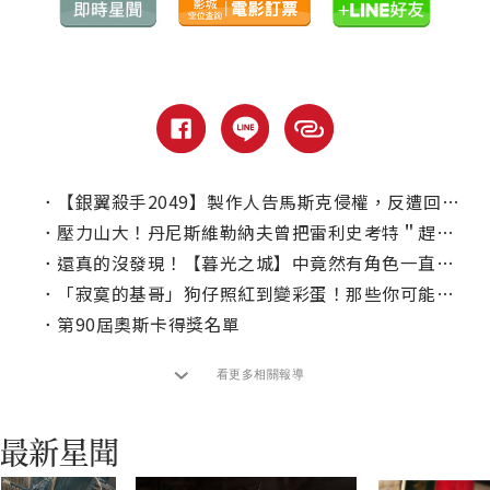
．
【銀翼殺手2049】製作人告馬斯克侵權，反遭回嗆！
．
壓力山大！丹尼斯維勒納夫曾把雷利史考特＂趕出＂片場
．
還真的沒發現！【暮光之城】中竟然有角色一直提著雞蛋入鏡？
．
「寂寞的基哥」狗仔照紅到變彩蛋！那些你可能沒注意到的電影彩蛋
．
第90屆奧斯卡得獎名單
看更多相關報導