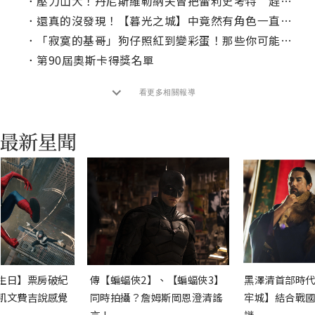
．
壓力山大！丹尼斯維勒納夫曾把雷利史考特＂趕出＂片場
．
還真的沒發現！【暮光之城】中竟然有角色一直提著雞蛋入鏡？
．
「寂寞的基哥」狗仔照紅到變彩蛋！那些你可能沒注意到的電影彩蛋
．
第90屆奧斯卡得獎名單
看更多相關報導
生日】票房破紀
傳【蝙蝠俠2】、【蝙蝠俠3】
黑澤清首部時代
凱文費吉說感覺
同時拍攝？詹姆斯岡恩澄清謠
牢城】結合戰國
言！
謎