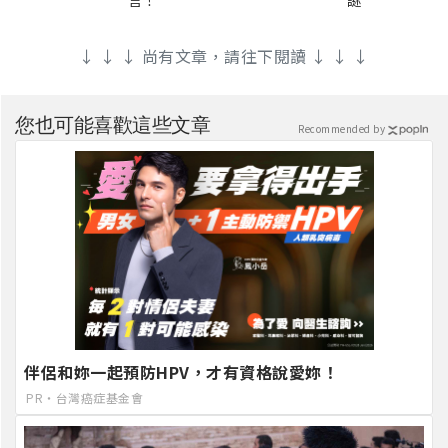
↓ ↓ ↓ 尚有文章，請往下閱讀 ↓ ↓ ↓
您也可能喜歡這些文章
Recommended by
伴侶和妳一起預防HPV，才有資格說愛妳！
PR・台灣癌症基金會