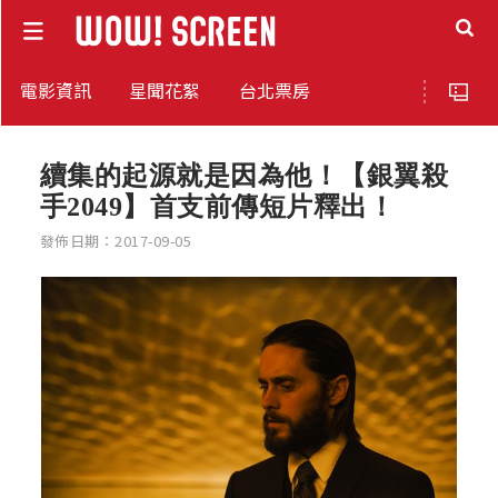
電影資訊
星聞花絮
台北票房
續集的起源就是因為他！【銀翼殺
手2049】首支前傳短片釋出！
發佈日期：2017-09-05