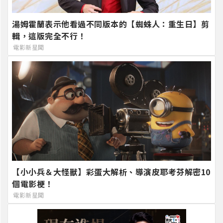
湯姆霍蘭表示他看過不同版本的【蜘蛛人：重生日】剪
輯，這版完全不行！
電影新星聞
【小小兵＆大怪獸】彩蛋大解析、導演皮耶考芬解密10
個電影梗！
電影新星聞