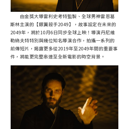
由金獎大導雷利史考特監製、全球男神雷恩葛
斯林主演的【銀翼殺手2049】，故事設定在未來的
2049年，將於10月6日同步全球上映！導演丹尼維
勒納夫特特別與幾位知名導演合作，拍攝一系列的
前傳短片，揭露更多從2019年至2049年間的重要事
件，將能更完整串連至全新電影的時空背景。