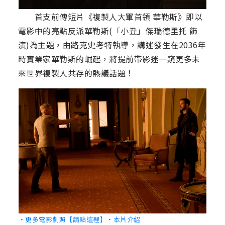
首支前傳短片《複製人大軍首領 華勒斯》即以
電影中的亮點反派華勒斯(「小丑」傑瑞德里托 飾
演)為主題，由路克史考特執導，講述發生在2036年
時實業家華勒斯的崛起，將提前帶影迷一窺更多未
來世界複製人共存的熱議話題！
‧更多電影劇照【請點這裡】
‧本片介紹