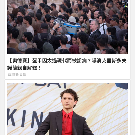
【奧德賽】盔甲因太過現代而被詬病？導演克里斯多夫
諾蘭親自解釋！
電影新星聞