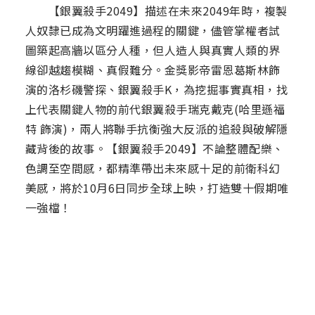
【銀翼殺手2049】描述在未來2049年時，複製
人奴隸已成為文明躍進過程的關鍵，儘管掌權者試
圖築起高牆以區分人種，但人造人與真實人類的界
線卻越趨模糊、真假難分。金獎影帝雷恩葛斯林飾
演的洛杉磯警探、銀翼殺手K，為挖掘事實真相，找
上代表關鍵人物的前代銀翼殺手瑞克戴克(哈里遜福
特 飾演)，兩人將聯手抗衡強大反派的追殺與破解隱
藏背後的故事。【銀翼殺手2049】不論整體配樂、
色調至空間感，都精準帶出未來感十足的前衛科幻
美感，將於10月6日同步全球上映，打造雙十假期唯
一強檔！