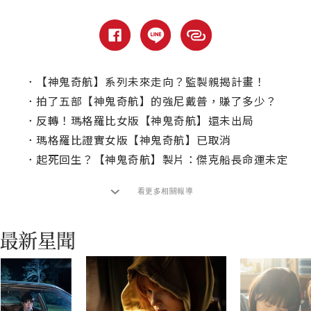
．
【神鬼奇航】系列未來走向？監製親揭計畫！
．
拍了五部【神鬼奇航】的強尼戴普，賺了多少？
．
反轉！瑪格羅比女版【神鬼奇航】還未出局
．
瑪格羅比證實女版【神鬼奇航】已取消
．
起死回生？【神鬼奇航】製片：傑克船長命運未定
看更多相關報導