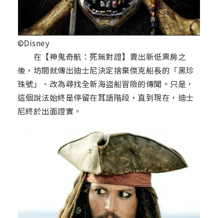
©Disney
在【神鬼奇航：死無對證】賣出新低票房之
後，坊間就傳出迪士尼決定捨棄傑克船長的「黑珍
珠號」、改為尋找全新海盜船冒險的傳聞。只是，
這個說法始終是停留在耳語階段，直到現在，迪士
尼終於出面證實。