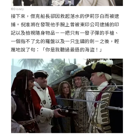
©Disney
接下來，傑克船長卻因救起落水的伊莉莎白而被逮
捕。倪准將在發現他手腕上曾被東印公司逮捕的印
記以及檢視隨身物品－一把只有一發子彈的手槍、
一個指不了北的羅盤以及一只生鏽的劍－之後，輕
蔑地說了句：「你是我聽過最遜的海盜！」