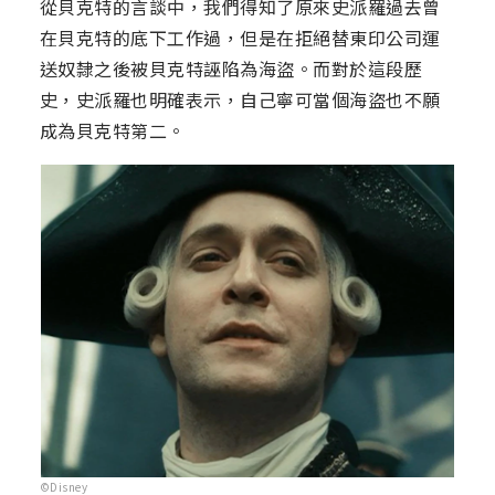
從貝克特的言談中，我們得知了原來史派羅過去曾
在貝克特的底下工作過，但是在拒絕替東印公司運
送奴隸之後被貝克特誣陷為海盜。而對於這段歷
史，史派羅也明確表示，自己寧可當個海盜也不願
成為貝克特第二。
©Disney