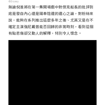
©Disney
無論倪准將在第一集開場戲中對傑克船長的批評到
底是發自內心還是陽奉陰違的違心之論，對粉絲來
說，能夠在系列推出這麼多年之後、尤其又是在不
確定主演強尼戴普能否回歸的非常時刻，看到這個
有點悲傷卻又動人的解釋，特別令人懷念。