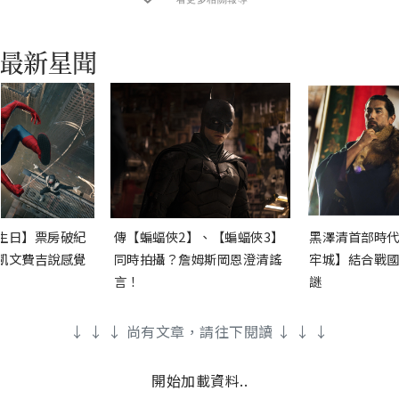
生日】票房破紀
傳【蝙蝠俠2】、【蝙蝠俠3】
黑澤清首部時代
凱文費吉說感覺
同時拍攝？詹姆斯岡恩澄清謠
牢城】結合戰國
言！
謎
↓ ↓ ↓ 尚有文章，請往下閱讀 ↓ ↓ ↓
開始加載資料..