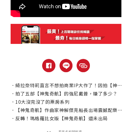
．
綺拉奈特莉直言不想拍商業IP大作了！因拍【神鬼奇航】曾遭公開羞辱？
．
拍了五部【神鬼奇航】的強尼戴普，賺了多少？
．
10大沒完沒了的票房系列
．
【神鬼奇航】作曲家神解傑克船長出場震撼配樂意義
．
反轉！瑪格羅比女版【神鬼奇航】還未出局
看更多相關報導