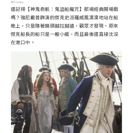
©Disney
還記得【神鬼奇航：鬼盜船魔咒】那場經典開場戲
嗎？強尼戴普飾演的傑克史派羅威風凜凜地站在船
桅上，只是隨著鏡頭越拉越遠，觀眾才發現，原來
傑克船長的船只是一艘小艇，而且最後還直接沈沒
在港口中。