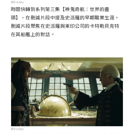
©Disney
時間快轉到系列第三集【神鬼奇航：世界的盡
頭】，在刪減片段中提及史派羅的早期職業生涯。
刪減片段聚焦在史派羅與東印公司的卡特勒貝克特
在其船艦上的對話。
©Disney