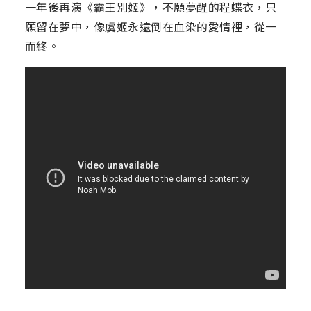
一年後再演《霸王別姬》，不願夢醒的程蝶衣，只
願留在夢中，像虞姬永遠倒在血染的愛情裡，從一
而終。