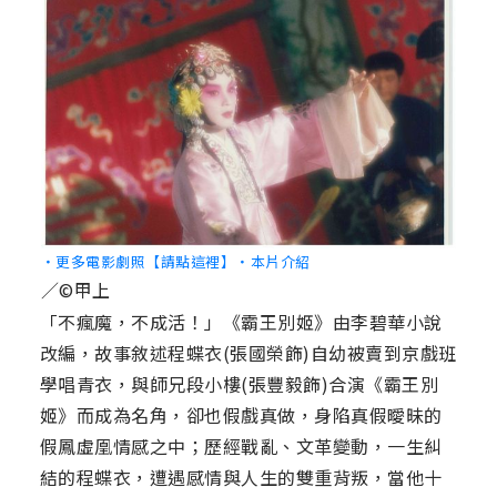
‧更多電影劇照【請點這裡】
‧本片介紹
／©甲上
「不瘋魔，不成活！」《霸王別姬》由李碧華小說
改編，故事敘述程蝶衣(張國榮飾)自幼被賣到京戲班
學唱青衣，與師兄段小樓(張豐毅飾)合演《霸王別
姬》而成為名角，卻也假戲真做，身陷真假曖昧的
假鳳虛凰情感之中；歷經戰亂、文革變動，一生糾
結的程蝶衣，遭遇感情與人生的雙重背叛，當他十