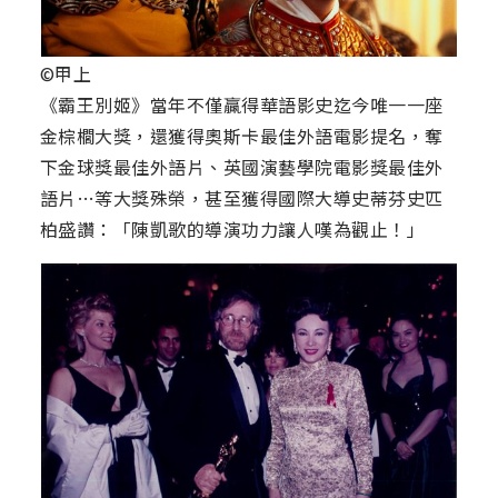
©甲上
《霸王別姬》當年不僅贏得華語影史迄今唯一一座
金棕櫚大獎，還獲得奧斯卡最佳外語電影提名，奪
下金球獎最佳外語片、英國演藝學院電影獎最佳外
語片…等大獎殊榮，甚至獲得國際大導史蒂芬史匹
柏盛讚：「陳凱歌的導演功力讓人嘆為觀止！」