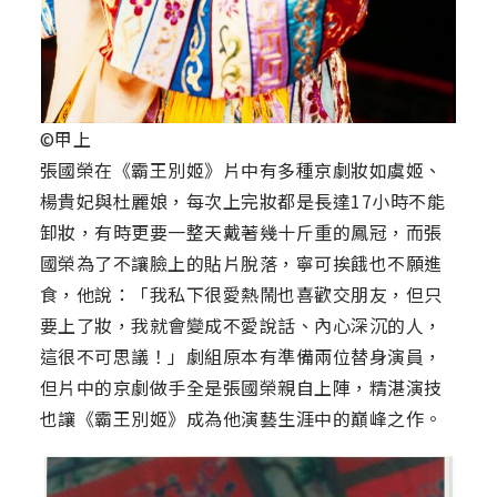
©甲上
張國榮在《霸王別姬》片中有多種京劇妝如虞姬、
楊貴妃與杜麗娘，每次上完妝都是長達17小時不能
卸妝，有時更要一整天戴著幾十斤重的鳳冠，而張
國榮為了不讓臉上的貼片脫落，寧可挨餓也不願進
食，他說：「我私下很愛熱鬧也喜歡交朋友，但只
要上了妝，我就會變成不愛說話、內心深沉的人，
這很不可思議！」劇組原本有準備兩位替身演員，
但片中的京劇做手全是張國榮親自上陣，精湛演技
也讓《霸王別姬》成為他演藝生涯中的巔峰之作。