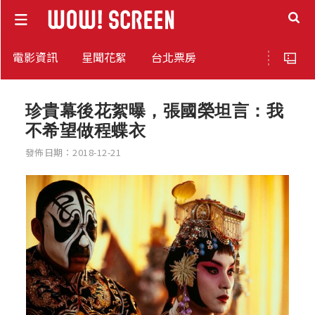
電影資訊
星聞花絮
台北票房
珍貴幕後花絮曝，張國榮坦言：我
不希望做程蝶衣
發佈日期：2018-12-21