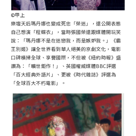
©甲上
樂壇天后瑪丹娜也變成死忠「榮迷」，還公開表態
自己想演「程蝶衣」，當時張國榮還跟媒體開玩笑
說：「瑪丹娜不是在迷戀我，而是嫉妒我。」《霸
王別姬》讓全世界看到華人絕美的京劇文化，電影
口碑橫掃全球、享譽國際，不但被《紐約時報》盛
讚為：「曠世鉅作！」、英國權威媒體BBC評選
「百大經典外語片」、更被《時代雜誌》評選為
「全球百大不朽電影」。