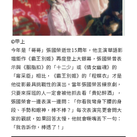
©甲上
今年是「哥哥」張國榮逝世15周年，他主演華語影
壇鉅作《霸王別姬》再度登上大銀幕，張國榮曾表
示與《胭脂扣》的「十二少」或《倩女幽魂》的
「甯采臣」相比，《霸王別姬》的「程蝶衣」才是
他從影最具挑戰性的演出。當年張國榮苦練京劇，
只要來探班的人一定會被他抓去看「貴妃醉酒」，
張國榮會一邊表演一邊問：「你看我彎身下腰的身
段、手勢和眼神，棒不棒？」每次表演完更會問大
家的觀感，如果回答太慢，他就會噘嘴丟下一句：
「我告訴你，棒透了！」