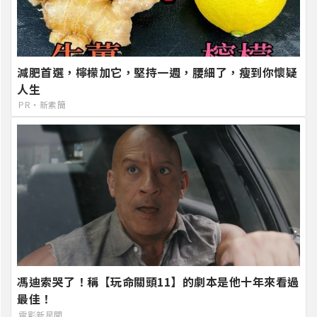
減肥首選，檸檬加它，堅持一週，腰細了，瘦到你懷疑
人生
PR・新素簡
馮迪索哭了！稱【玩命關頭11】的劇本是他十年來看過
最佳！
電影新星聞