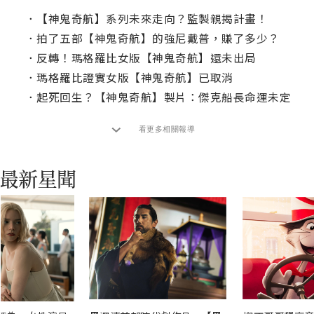
．
【神鬼奇航】系列未來走向？監製親揭計畫！
．
拍了五部【神鬼奇航】的強尼戴普，賺了多少？
．
反轉！瑪格羅比女版【神鬼奇航】還未出局
．
瑪格羅比證實女版【神鬼奇航】已取消
．
起死回生？【神鬼奇航】製片：傑克船長命運未定
看更多相關報導