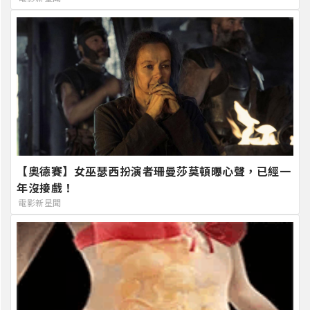
【奧德賽】女巫瑟西扮演者珊曼莎莫頓曝心聲，已經一
年沒接戲！
電影新星聞