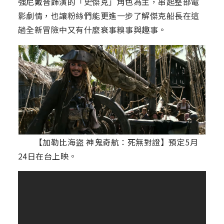
強尼戴普飾演的「史傑克」角色為主，串起整部電
影劇情，也讓粉絲們能更進一步了解傑克船長在這
趟全新冒險中又有什麼衰事糗事與趣事。
【加勒比海盜 神鬼奇航：死無對證】預定5月
24日在台上映。