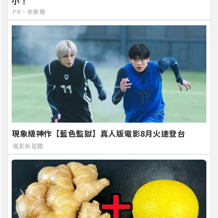
小！
PR・新素簡
現象級神作【藍色監獄】真人版電影8月火速登台
電影新星聞