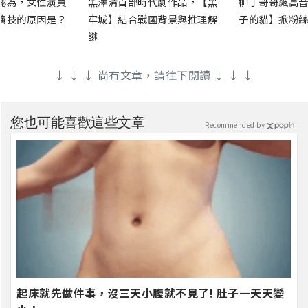
認為，女性演員
黑澤清首部時代劇作品，【黑
柳丁哥哥飆高音
演技的原因是？
牢城】結合戰國背景與推理解
子的貓】掀粉絲
謎
↓ ↓ ↓ 尚有文章，請往下閱讀 ↓ ↓ ↓
您也可能喜歡這些文章
Recommended by
起床就先做件事，沒三天小腹就不見了! 肚子一天天變