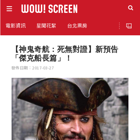
電影資訊
星聞花絮
台北票房
【神鬼奇航：死無對證】新預告
「傑克船長篇」！
發佈日期：2017-03-27