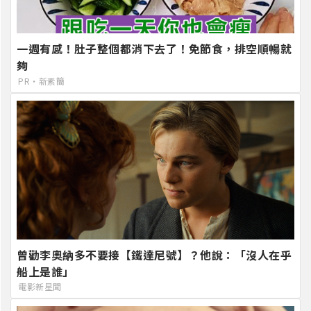
一週有感！肚子整個都消下去了！免節食，排空順暢就
夠
PR・新素簡
曾勸李奧納多不要接【鐵達尼號】？他說：「沒人在乎
船上是誰」
電影新星聞