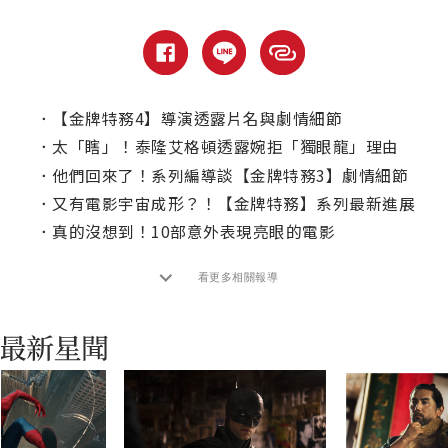
．
【金牌特務4】導演透露片名與劇情細節
．
太「瞎」！泰隆艾格頓透露婉拒「獨眼龍」理由
．
他們回來了！系列編導談【金牌特務3】劇情細節
．
又有電影宇宙成形？！【金牌特務】系列最新進展
．
真的沒想到！10部意外表現亮眼的電影
看更多相關報導