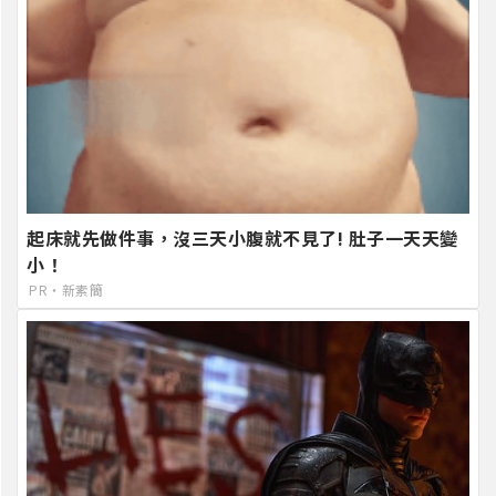
起床就先做件事，沒三天小腹就不見了! 肚子一天天變
小！
PR・新素簡