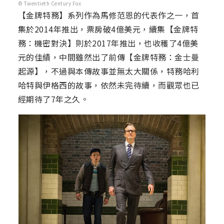
© Twentieth Century Fox
【金牌特務】系列作為馬修范恩的代表作之一，首
集於2014年推出，票房破4億美元，續集【金牌特
務：機密對決】則於2017年推出，也收穫了4億美
元的佳績，中間雖然出了前傳【金牌特務：金士曼
起源】，不過與本傳故事並無太大關係，特務哈利
哈特與伊格西的故事，依然未完待續，而觀眾也已
經期待了7年之久。