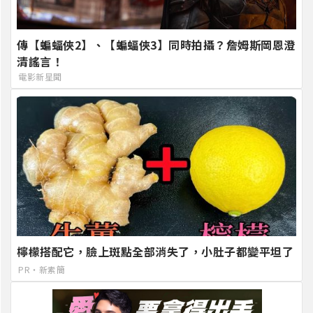
傳【蝙蝠俠2】、【蝙蝠俠3】同時拍攝？詹姆斯岡恩澄
清謠言！
電影新星聞
檸檬搭配它，臉上斑點全部消失了，小肚子都變平坦了
PR・新素簡