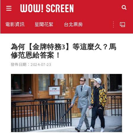
電影資訊
星聞花絮
台北票房
為何【金牌特務3】等這麼久？馬
修范恩給答案！
發佈日期：2024-07-23