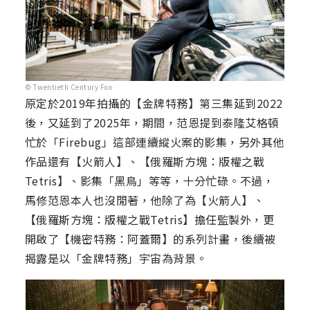
© Twentieth Century Fox
原定於2019年拍攝的【金牌特務】第三集延到2022
後，又延到了2025年，期間，范恩提到泰隆艾格頓
忙於「Firebug」這部連續縱火案的影集，另外其他
作品還有【火箭人】、【俄羅斯方塊：版權之戰
Tetris】、影集「黑鳥」等等，十分忙碌。不過，
馬修范恩本人也沒閒著，他除了為【火箭人】、
【俄羅斯方塊：版權之戰Tetris】擔任監製外，更
開啟了【機密特務：阿蓋爾】的系列計畫，後續被
揭露是以「金牌特務」宇宙為背景。