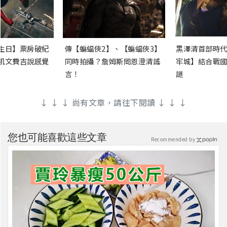
生日】票房破紀
傳【蝙蝠俠2】、【蝙蝠俠3】
黑澤清首部時代
凱文費吉說感覺
同時拍攝？詹姆斯岡恩澄清謠
牢城】結合戰國
言！
謎
↓ ↓ ↓ 尚有文章，請往下閱讀 ↓ ↓ ↓
您也可能喜歡這些文章
Recommended by