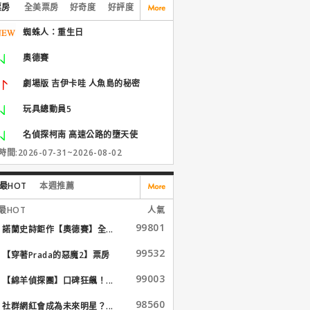
票房
全美票房
好奇度
好評度
蜘蛛人：重生日
奧德賽
劇場版 吉伊卡哇 人魚島的秘密
玩具總動員5
名偵探柯南 高速公路的墮天使
間:2026-07-31~2026-08-02
最HOT
本週推薦
最HOT
人氣
99801
諾蘭史詩鉅作【奧德賽】全...
99532
【穿著Prada的惡魔2】票房
大...
99003
【綿羊偵探團】口碑狂飆！...
98560
社群網紅會成為未來明星？...