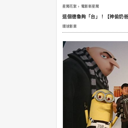
星聞花絮
電影新星聞
這個德魯夠「台」！【神偷奶爸
環球影業