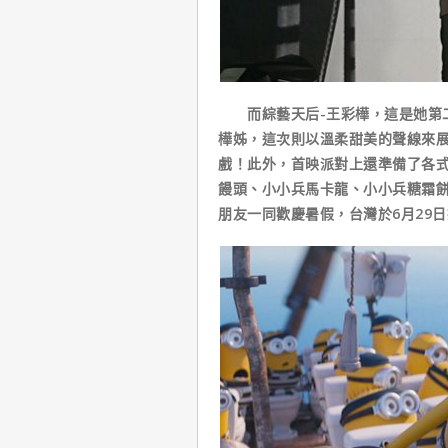
而綜藝天后-王彩樺，這是她第二
樺姊，這次則以溫柔甜美的聲線來
戲！此外，首映派對上還準備了各
饅頭、小小兵馬卡龍、小小兵糖霜
朋友一同歡慶暑假，台灣於6月29