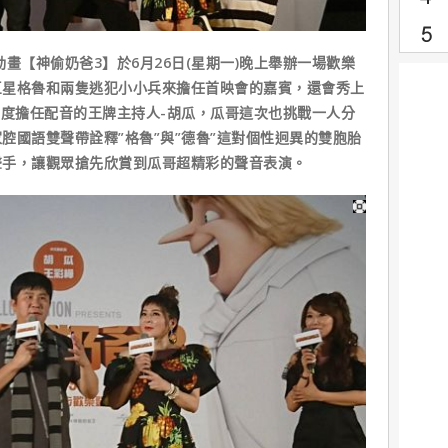
【神偷奶爸3】於6月26日(星期一)晚上舉辦一場歡樂
巨星格魯和兩隻逃犯小小兵來擔任首映會的嘉賓，還會秀上
三度擔任配音的王牌主持人-胡瓜，瓜哥這次也挑戰一人分
腔國語雙聲帶詮釋”格魯”與”德魯”這對個性迥異的雙胞胎
聲手，讓觀眾搶先欣賞到瓜哥超精彩的聲音表演。