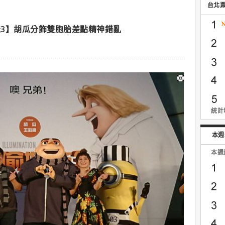
台北
3】胡瓜分飾雙胞胎差點精神錯亂
統計時
本週
本週