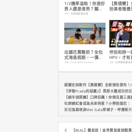
1/2機率淪陷！你是好
【奧德賽】
男人還是渣男？關鍵
扮演者珊曼
在這
心聲，已經
PR・台灣癌症基金會
戲！
出國花費難抓？全包
伴侶和妳一
式海島假期，一價搞
HPV，才
定食宿玩樂，省錢更
妳！
PR・Club Med Taiwan
PR・台灣癌症基金
省心！
諾蘭史詩鉅作【奧德賽】全新預告發布！I
【穿著Prada的惡魔2】票房大獲成功的
【綿羊偵探團】口碑狂飆！休傑克曼三度
社群網紅會成為未來明星？小勞勃道尼：
巨石強森現身Met Gala穿裙子，呼應
【REAL】露屁屁！金秀賢首度挑戰