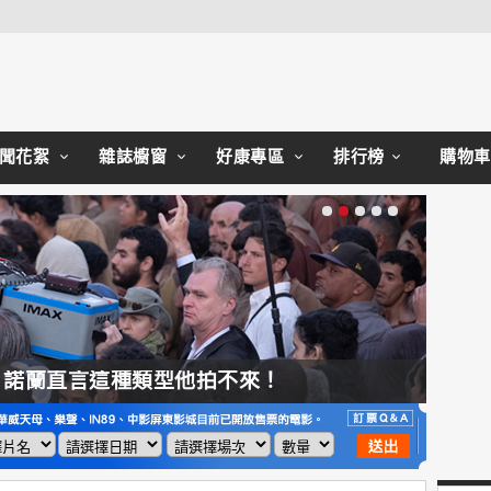
Close
聞花絮
雜誌櫥窗
好康專區
排行榜
購物車
，諾蘭直言這種類型他拍不來！