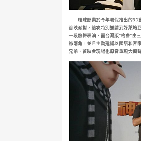
環球影業於今年暑假推出的3D動畫
首映派對，這次特別邀請到好萊塢
一段熱舞表演，而台灣版”格魯”由
飾兩角，並且主動建議以國語和客家
兄弟，首映會現場也原音重現大顯