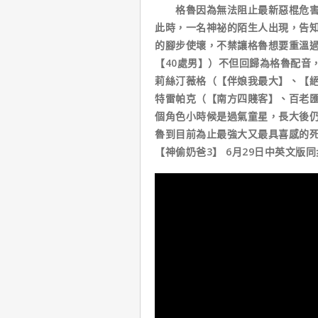
格魯因為無法阻止最新惡棍危害人
此時，一名神祕的陌生人出現，告
的腳步使壞，不禁讓格魯想要重溫
【40處男】）不但回歸為格魯配音
莉絲汀薇格（【伴娘我最大】、【
特雷帕克（【南方四賤客】、百老
個角色小時候是過氣童星，長大後仍
魯到目前為止最強大又最具喜感的
【神偷奶爸3】 6月29日中英文版