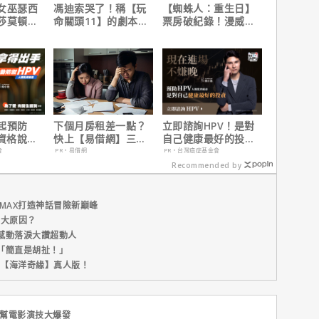
女巫瑟西
馮迪索哭了！稱【玩
【蜘蛛人：重生日】
莎莫頓曝
命關頭11】的劇本是
票房破紀錄！漫威總
一年沒接
他十年來看過最佳！
裁凱文費吉說感覺很
讚！
起預防
下個月房租差一點？
立即諮詢HPV！是對
有資格說愛
快上【易借網】三分
自己健康最好的投
鐘解決燃眉之急
資，把握現在不嫌
會
PR・易借網
PR・台灣癌症基金會
晚！
Recommended by
MAX打造神話冒險新巔峰
五大原因？
感動落淚大讚超動人
「簡直是胡扯！」
新片【海洋奇緣】真人版！
黑幫電影演技大爆發