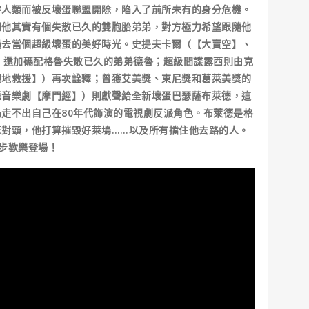
類而被反壞蛋聯盟開除，陷入了前所未有的身分危機。
知他其實有個失散已久的雙胞胎弟弟，對方極力希望跟隨他
過去當個超級壞蛋的美好時光。史提夫卡爾（【大賣空】、
，還加碼配格魯失散已久的弟弟德魯；超級間諜露西則由克
絕地救援】）再次詮釋；曾獲艾美獎、東尼獎和葛萊美獎的
匯音樂劇【摩門經】）則獻聲給全新壞蛋巴瑟薩布萊德，這
走不出自己在80年代飾演的電視劇反派角色。布萊德是格
死對頭，他打算摧毀好萊塢……以及所有擋住他去路的人。
同步歡樂登場！