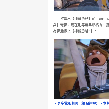
打造出【神偷奶爸】的Illumina
兵】電影，現在則再度集結格魯、
為影迷獻上【神偷奶爸3】。
‧更多電影劇照【請點這裡】
‧本