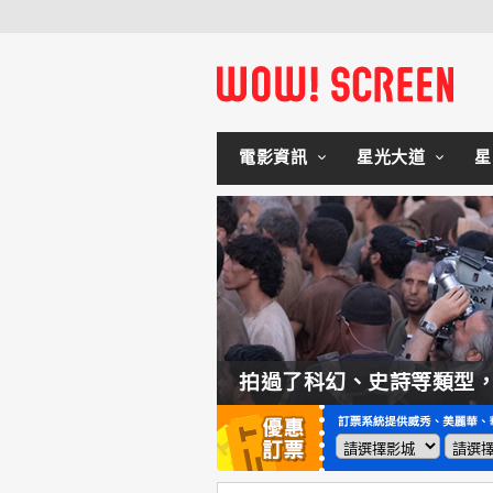
電影資訊
星光大道
星
如何交棒蜘蛛人？湯姆霍蘭：「我們有一個完整的計畫。」
拍過了科幻、史詩等類型