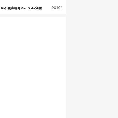
98101
巨石強森現身Met Gala穿裙
子...