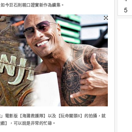
，如今巨石則親口證實新作為續集。
電影版【海灘救護隊】以及【玩命關頭8】的拍攝，就
遊戲】，可以說是非常的忙碌。