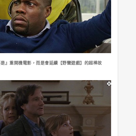
不是』重開機電影，而是會延續【野蠻遊戲】的超棒故