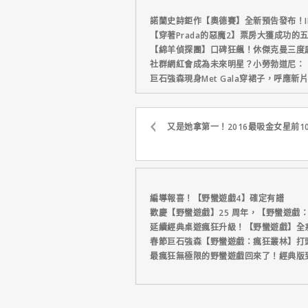
諾蘭史詩鉅作【奧德賽】全新預告發布！I
【穿著Prada的惡魔2】票房大獲成功的
【綿羊偵探團】口碑狂飆！休傑克曼三度
社群網紅會成為未來明星？小勞勃道尼：
巨石強森現身Met Gala穿裙子，呼應
又是她拿第一！2016最吸金女星前1
編導報喜！【野蠻遊戲4】確定有譜
歡慶【野蠻遊戲】25 周年，【野蠻遊戲
延續經典桌遊瘋狂升級！【野蠻遊戲】全
春節巨石強森【野蠻遊戲：瘋狂叢林】打
最瘋狂無極限的野蠻遊戲回來了！經典版