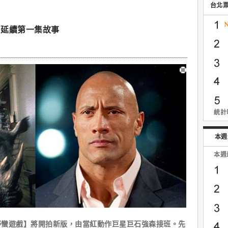
台北
】延續第一集故事
統計時
本週
本週
遊戲】將開拍新版，由當紅動作巨星巨石強森接班。先