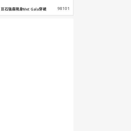
98101
巨石強森現身Met Gala穿裙
子...