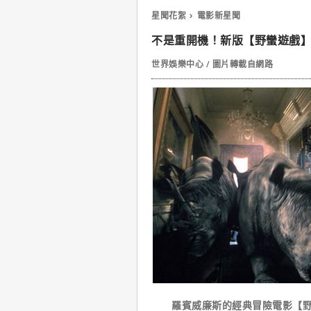
星聞花絮
電影新星聞
不是重開機！新版【野蠻遊戲
世界娛樂中心 / 圖片轉載自網路
羅賓威廉斯的經典冒險電影【野蠻