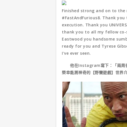
Finished strong and on to the 
#FastAndFurious8. Thank you t
execution. Thank you UNIVERS
thank you to all my fellow co-
Eastwood you handsome sumbit
ready for you and Tyrese Gibs
I've ever seen.
他在Instagram寫下：「兩
榮幸能將神奇的【野蠻遊戲】世界