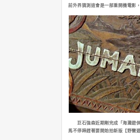
前外界猜測這會是一部重開機電影
巨石強森近期剛完成「海灘遊俠」
馬不停蹄趕著要開始拍新版【野蠻