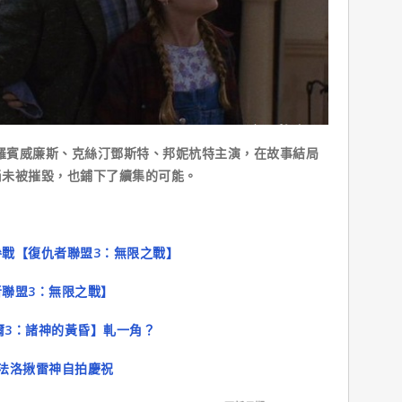
羅賓威廉斯、克絲汀鄧斯特、邦妮杭特主演，在故事結局
尚未被摧毀，也鋪下了續集的可能。
戰【復仇者聯盟3：無限之戰】
聯盟3：無限之戰】
爾3：諸神的黃昏】軋一角？
法洛揪雷神自拍慶祝