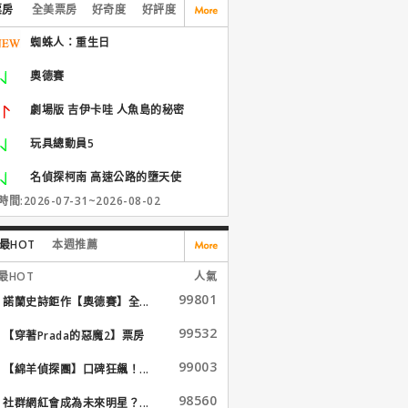
票房
全美票房
好奇度
好評度
蜘蛛人：重生日
奧德賽
劇場版 吉伊卡哇 人魚島的秘密
玩具總動員5
名偵探柯南 高速公路的墮天使
間:2026-07-31~2026-08-02
最HOT
本週推薦
最HOT
人氣
99801
諾蘭史詩鉅作【奧德賽】全...
99532
【穿著Prada的惡魔2】票房
大...
99003
【綿羊偵探團】口碑狂飆！...
98560
社群網紅會成為未來明星？...