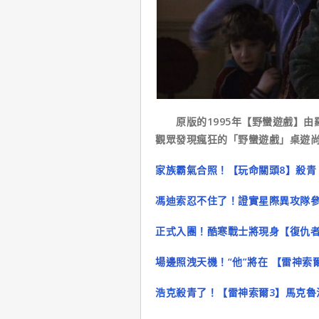
原版的1995年【野蠻遊戲】由
觀眾發現瘋狂的「野蠻遊戲」桌遊
家族霸氣合照！【玩命關頭8】殺青
馮迪索忍不住了！證實星際異攻隊參
正式入團！酷寒戰士將現身【復仇者
場邊照洩天機！“他”將在 【雷神索
浩克殺青了！【雷神索爾3】馬克魯