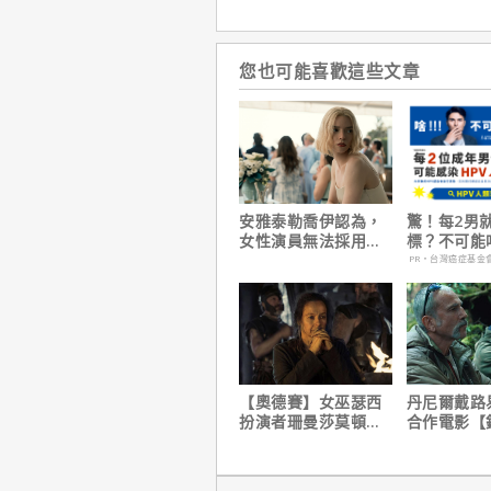
您也可能喜歡這些文章
安雅泰勒喬伊認為，
驚！每2男
女性演員無法採用方
標？不可能
法演技的原因是？
PR・台灣癌症基金
【奧德賽】女巫瑟西
丹尼爾戴路
扮演者珊曼莎莫頓曝
合作電影【
心聲，已經一年沒接
｜本周上線
戲！
播推薦