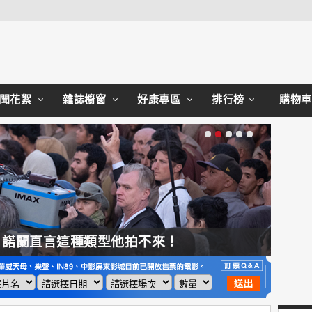
Close
聞花絮
雜誌櫥窗
好康專區
排行榜
購物車
，諾蘭直言這種類型他拍不來！