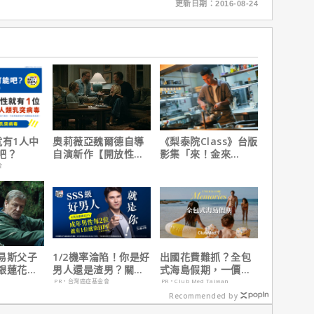
更新日期：2016-08-24
就有1人中
奧莉薇亞魏爾德自導
《梨泰院Class》台版
吧？
自演新作【開放性邀
影集「來！金來
請】大膽挑戰婚姻關
號！」HBO Max熱血
會
係與慾望的界線
上線
易斯父子
1/2機率淪陷！你是好
出國花費難抓？全包
銀蓮花】
男人還是渣男？關鍵
式海島假期，一價搞
、電視首
在這
定食宿玩樂，省錢更
PR・台灣癌症基金會
PR・Club Med Taiwan
省心！
Recommended by