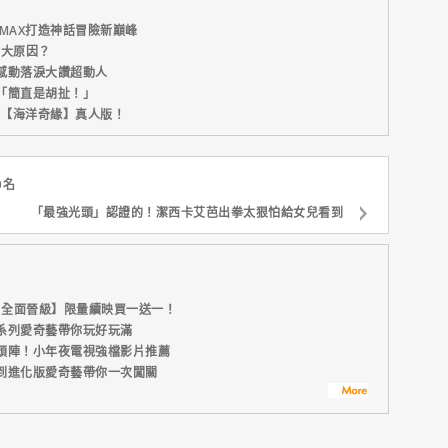
MAX打造神話冒險新巔峰
五大原因？
感動落淚大讚超動人
「簡直是胡扯！」
新片【海洋奇緣】真人版！
0名
「最強光頭」認證的！潔西卡艾芭出拳太狠怕給女兒看到
：全面晉級】限量續映買一送一！
系列愛奇藝帶你玩好玩滿
頭陣！小年夜電視強檔影片推薦
到進化版愛奇藝帶你一次闖關