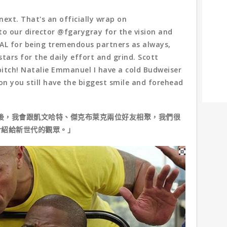
next. That's an officially wrap on
o our director @fgarygray for the vision and
AL for being tremendous partners as always,
stars for the daily effort and grind. Scott
ch! Natalie Emmanuel I have a cold Budweiser
on you still have the biggest smile and forehead
周後，我會跟凱文哈特、傑克布萊克兩位好友相聚，我們很
介紹給新世代的觀眾。」