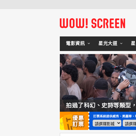
電影資訊
星光大道
星
如何交棒蜘蛛人？湯姆霍蘭：「我們有一個完整的計畫。」
拍過了科幻、史詩等類型