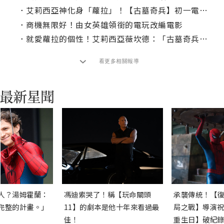
．
艾莉西亞神化身「蘿拉」！【古墓奇兵】初一電視首播！
．
商機無限好！由女英雄領銜的電玩改編電影
．
就愛蘿拉的個性！艾莉西亞薇坎德：「古墓奇兵」電玩我從小玩到大
看更多相關報導
人？湯姆霍蘭：
馮迪索哭了！稱【玩命關頭
承襲傳統！【復
完整的計畫。」
11】的劇本是他十年來看過最
局之戰】導演祝
佳！
重生日】破紀錄