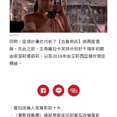
©IMDb
同時，這項計畫也代表了【古墓奇兵】將再度重
啟，在此之前，主角蘿拉卡芙特分別於千禧年初期
由安潔莉娜裘莉，以及2018年由艾莉西亞薇坎德詮
釋過。
．
電玩改編人氣電影前十大
．
〈費教授專欄〉幾部票房成功的電玩改編電影