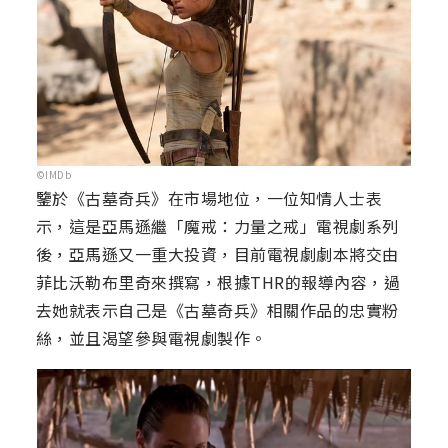
©IMDb
鑒於《古墓奇兵》在市場地位，一位知情人士表
示，這是亞馬遜繼「魔戒：力量之戒」電視劇系列
後，亞馬遜又一重大投資，目前電視劇劇本將交由
菲比沃勒布里奇來撰寫，根據THR的報導內容，過
去她就表示自己是《古墓奇兵》相關作品的忠實粉
絲，並且渴望參與電視劇製作。