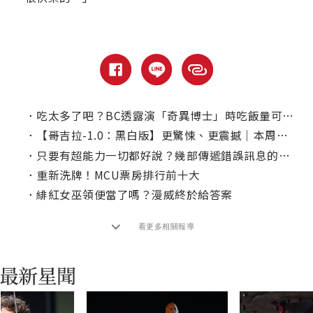
．
吃太多了吧？BC透露演「奇異博士」時吃飯量可以養活一個家庭！
．
【哥吉拉-1.0：黑白版】更驚悚、更震撼｜本周上線、電視首播推薦
．
只要有超能力一切都好說？幾部傳遞錯誤訊息的漫改電影
．
重新洗牌！MCU票房排行前十大
．
緋紅女巫領便當了嗎？漫威終於給答案
看更多相關報導