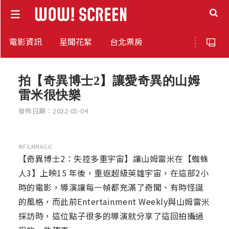
電影資訊
星聞花絮
台北票房
拍【奇異博士2】讓愛奇異的山姆
雷米很快樂
發佈日期：2022-05-04
©FILMMAGIC
【奇異博士2：失控多重宇宙】讓山姆雷米在【蜘蛛
人3】上映15 年後，重返超級英雄宇宙，在這部2小
時的電影，導演讓每一幀都充滿了奇聞、有時怪誕
的風格，而此前Entertainment Weekly與山姆雷米
採訪時，這位點子很多的導演就分享了這回拍攝過