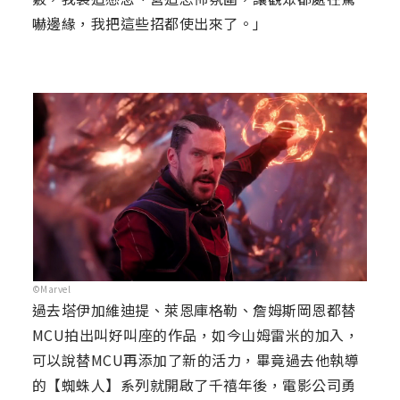
嚇邊緣，我把這些招都使出來了。」
©Marvel
過去塔伊加維迪提、萊恩庫格勒、詹姆斯岡恩都替
MCU拍出叫好叫座的作品，如今山姆雷米的加入，
可以說替MCU再添加了新的活力，畢竟過去他執導
的【蜘蛛人】系列就開啟了千禧年後，電影公司勇