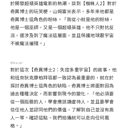
於開發超級英雄電影的熱潮，談到【蜘蛛人2】對於
奇異博士的玩笑梗，山姆雷米表示，多年來他都是
奇異博士這角色的粉絲。「我從小就是他的粉絲，
他是一個巫師，又是一個超級英雄，他不只對抗反
派，還涉及到了魔法這層面，並且保護地球跟宇宙
不被魔法摧殘。」
©Marvel
對於這次【奇異博士2：失控多重宇宙】的故事，他
和班奈狄克康柏拜區都一致認為最重要的，就在於
探討奇異博士這角色的缺陷，奇異博士將面對因為
過去種種決定，而影響到現今的變化，「他必須要
從一個孤傲的人，學會應該謙虛待人，並且要學會
信任他人並認同他們的價值，了解到自己並沒有高
人一等。確認這點，我們拍攝就可以走向任何風
格。」