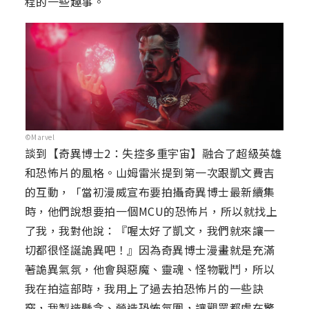
程的一些趣事。
©Marvel
談到【奇異博士2：失控多重宇宙】融合了超級英雄
和恐怖片的風格。山姆雷米提到第一次跟凱文費吉
的互動，「當初漫威宣布要拍攝奇異博士最新續集
時，他們說想要拍一個MCU的恐怖片，所以就找上
了我，我對他說：『喔太好了凱文，我們就來讓一
切都很怪誕詭異吧！』因為奇異博士漫畫就是充滿
著詭異氣氛，他會與惡魔、靈魂、怪物戰鬥，所以
我在拍這部時，我用上了過去拍恐怖片的一些訣
竅，我製造懸念、營造恐怖氛圍，讓觀眾都處在驚