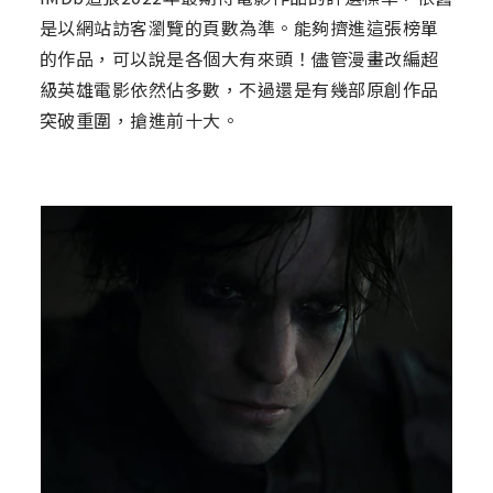
是以網站訪客瀏覽的頁數為準。能夠擠進這張榜單
的作品，可以說是各個大有來頭！儘管漫畫改編超
級英雄電影依然佔多數，不過還是有幾部原創作品
突破重圍，搶進前十大。