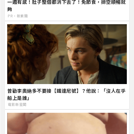
一週有感！肚子整個都消下去了！免節食，排空順暢就
夠
PR・新素簡
曾勸李奧納多不要接【鐵達尼號】？他說：「沒人在乎
船上是誰」
電影新星聞