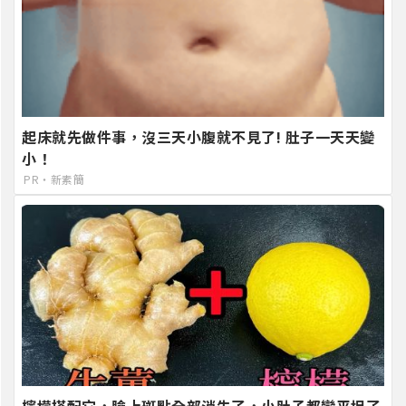
起床就先做件事，沒三天小腹就不見了! 肚子一天天變
小！
PR・新素簡
檸檬搭配它，臉上斑點全部消失了，小肚子都變平坦了