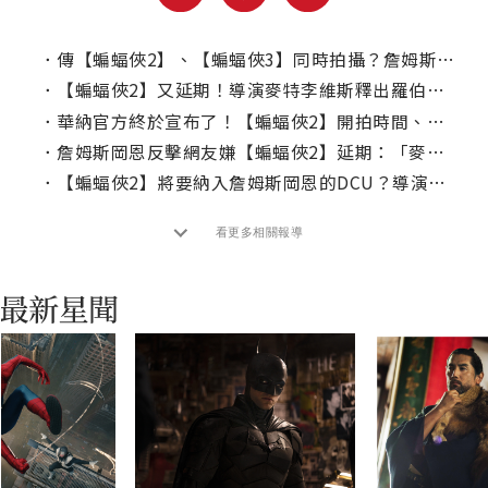
．
傳【蝙蝠俠2】、【蝙蝠俠3】同時拍攝？詹姆斯岡恩澄清謠言！
．
【蝙蝠俠2】又延期！導演麥特李維斯釋出羅伯派汀森回歸畫面！
．
華納官方終於宣布了！【蝙蝠俠2】開拍時間、上映日期一次看！
．
詹姆斯岡恩反擊網友嫌【蝙蝠俠2】延期：「麥特李維斯沒有欠你們」
．
【蝙蝠俠2】將要納入詹姆斯岡恩的DCU？導演這樣說！
看更多相關報導