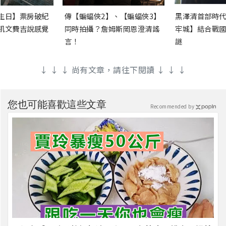
生日】票房破紀
傳【蝙蝠俠2】、【蝙蝠俠3】
黑澤清首部時代
凱文費吉說感覺
同時拍攝？詹姆斯岡恩澄清謠
牢城】結合戰國
言！
謎
↓ ↓ ↓ 尚有文章，請往下閱讀 ↓ ↓ ↓
您也可能喜歡這些文章
Recommended by