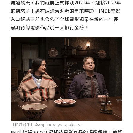
再過幾天，我們就要正式揮別2021年、迎接2022年
的到來了！選在這送舊迎新的年末時節，IMDb電影
入口網站日前也公佈了全球電影觀眾在新的一年裡
最期待的電影作品前十大排行金榜！
【花月殺手】©Appian Way< Apple TV+
IMDb這張2022年最期待電影作品的評選標準，依舊