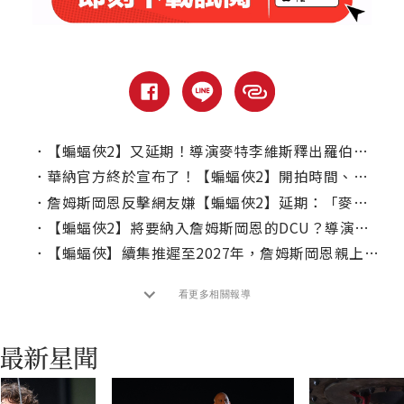
．
【蝙蝠俠2】又延期！導演麥特李維斯釋出羅伯派汀森回歸畫面！
．
華納官方終於宣布了！【蝙蝠俠2】開拍時間、上映日期一次看！
．
詹姆斯岡恩反擊網友嫌【蝙蝠俠2】延期：「麥特李維斯沒有欠你們」
．
【蝙蝠俠2】將要納入詹姆斯岡恩的DCU？導演這樣說！
．
【蝙蝠俠】續集推遲至2027年，詹姆斯岡恩親上火線解釋了！
看更多相關報導