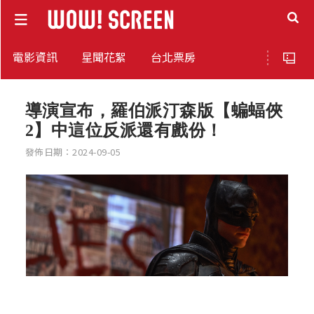
電影資訊
星聞花絮
台北票房
導演宣布，羅伯派汀森版【蝙蝠俠
2】中這位反派還有戲份！
發佈日期：2024-09-05