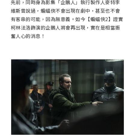
先前，同時身為影集「企鵝人」執行製作人麥特李
維斯曾說過，蝙蝠俠不會出現在劇中，甚至也不會
有客串的可能，因為無意義。如今【蝙蝠俠2】證實
柯林法洛飾演的企鵝人將會再出現，實在是相當振
奮人心的消息！