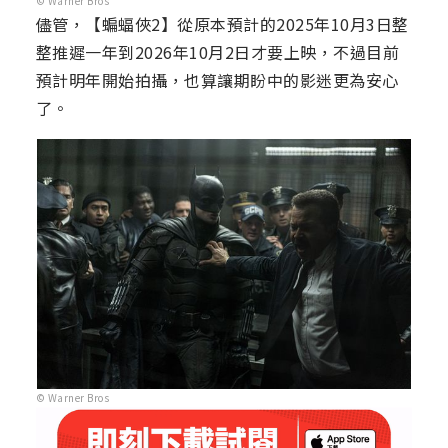
© Warner Bros
儘管，【蝙蝠俠2】從原本預計的2025年10月3日整
整推遲一年到2026年10月2日才要上映，不過目前
預計明年開始拍攝，也算讓期盼中的影迷更為安心
了。
© Warner Bros