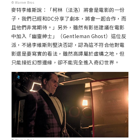
© Warner Bros
麥特李維斯說：「柯林（法洛）將會是電影的一份
子，我們已經和DC分享了劇本，將會一起合作，而
且他們非常期待。」另外，雖然有影迷建議在電影
中加入「幽靈紳士」（Gentleman Ghost）這位反
派，不過李維斯則堅決否認，認為這不符合他對電
影還是要寫實的看法，雖然高譚屬於虛構之地，但
只能接近幻想邊緣，卻不能完全進入奇幻世界。