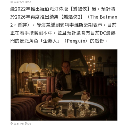
© Warner Bros
繼2022年推出羅伯派汀森版【蝙蝠俠】後，預計將
於2026年再度推出續集【蝙蝠俠2】（The Batman
2，暫譯），導演兼編劇麥特李維斯近期表示，目前
正在著手撰寫劇本中，並且預計還會有目前DC最熱
門的反派角色「企鵝人」（Penguin）的戲份。
© Warner Bros