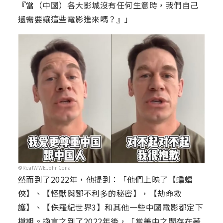
『當（中國）各大影城沒有任何生意時，我們自己
還需要讓這些電影進來嗎？』」
©RealWWEJohnCena
然而到了2022年，他提到：「他們上映了【蝙蝠
俠】、【怪獸與鄧不利多的秘密】，【劫命救
護】、【侏羅紀世界3】和其他一些中國電影都定下
檔期。換言之到了2022年後，「當美中之間存在著