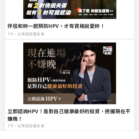
伴侶和妳一起預防HPV，才有資格說愛妳！
PR・台灣癌症基金會
立即諮詢HPV！是對自己健康最好的投資，把握現在不
嫌晚！
PR・台灣癌症基金會