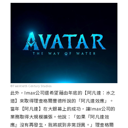
©Twentieth Century Studios
此外，Imax公司還希望藉由年底的【阿凡達：水之
道】來取得理查格爾豐德所說的「阿凡達效應」。
當年【阿凡達】在大銀幕上的成功，讓Imax公司的
業務取得大規模擴張。他說：「如果『阿凡達效
應』沒有再發生，我將感到非常訝異。」理查格爾