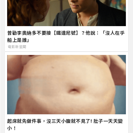
曾勸李奧納多不要接【鐵達尼號】？他說：「沒人在乎
船上是誰」
電影新星聞
起床就先做件事，沒三天小腹就不見了! 肚子一天天變
小！