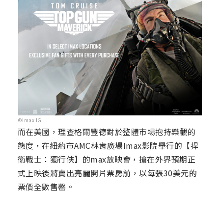
©Imax IG
而在美國，理查格爾豐德對於整體市場抱持樂觀的
態度，在紐約市AMC林肯廣場Imax影院舉行的【捍
衛戰士：獨行俠】的max放映會，搶在外界預期正
式上映後將賣出亮麗開片票房前，以每張30美元的
票價全數售罄。