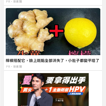
PR・新素簡
檸檬搭配它，臉上斑點全部消失了，小肚子都變平坦了
PR・新素簡