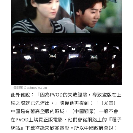
中國觀眾 ©extmovie.com
此外他說：「因為PVOD的失敗經驗，導致盜版在上
映之際就已先流出。」隨後他再提到：「（尤其）
中國是有著高盜版的區域，（中國觀眾）一般不會
在PVOD上購買正版電影，他們會從網路上的『種子
網站』下載盜錄來欣賞電影。所以中國政府會說：