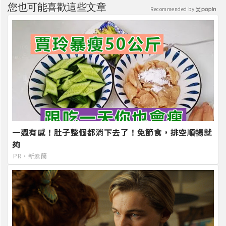
您也可能喜歡這些文章
Recommended by
一週有感！肚子整個都消下去了！免節食，排空順暢就
夠
PR・新素簡