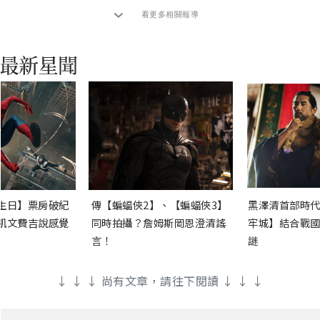
看更多相關報導
生日】票房破紀
傳【蝙蝠俠2】、【蝙蝠俠3】
黑澤清首部時代
凱文費吉說感覺
同時拍攝？詹姆斯岡恩澄清謠
牢城】結合戰國
言！
謎
↓ ↓ ↓ 尚有文章，請往下閱讀 ↓ ↓ ↓