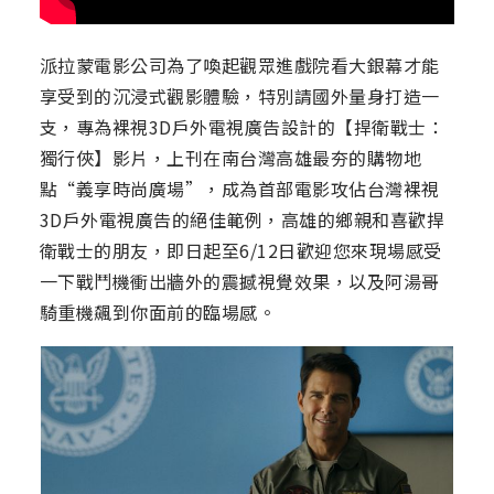
派拉蒙電影公司為了喚起觀眾進戲院看大銀幕才能
享受到的沉浸式觀影體驗，特別請國外量身打造一
支，專為裸視3D戶外電視廣告設計的【捍衛戰士：
獨行俠】影片，上刊在南台灣高雄最夯的購物地
點“義享時尚廣場”，成為首部電影攻佔台灣裸視
3D戶外電視廣告的絕佳範例，高雄的鄉親和喜歡捍
衛戰士的朋友，即日起至6/12日歡迎您來現場感受
一下戰鬥機衝出牆外的震撼視覺效果，以及阿湯哥
騎重機飆到你面前的臨場感。