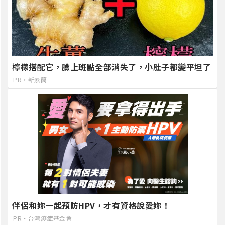
檸檬搭配它，臉上斑點全部消失了，小肚子都變平坦了
PR・新素簡
伴侶和妳一起預防HPV，才有資格說愛妳！
PR・台灣癌症基金會