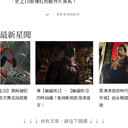
．
史上10部爆紅的動作片黑馬！
看更多相關報導
生日】票房破紀
傳【蝙蝠俠2】、【蝙蝠俠3】
黑澤清首部時代
凱文費吉說感覺
同時拍攝？詹姆斯岡恩澄清謠
牢城】結合戰國
言！
謎
↓ ↓ ↓ 尚有文章，請往下閱讀 ↓ ↓ ↓