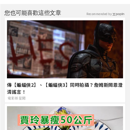
您也可能喜歡這些文章
Recommended by
傳【蝙蝠俠2】、【蝙蝠俠3】同時拍攝？詹姆斯岡恩澄
清謠言！
電影新星聞