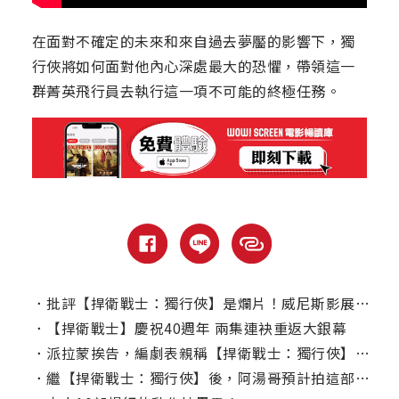
在面對不確定的未來和來自過去夢靨的影響下，獨
行俠將如何面對他內心深處最大的恐懼，帶領這一
群菁英飛行員去執行這一項不可能的終極任務。
．
批評【捍衛戰士：獨行俠】是爛片！威尼斯影展名導盧卡格達戈尼諾開炮
．
【捍衛戰士】慶祝40週年 兩集連袂重返大銀幕
．
派拉蒙挨告，編劇表親稱【捍衛戰士：獨行俠】的動作戲是他寫的？
．
繼【捍衛戰士：獨行俠】後，阿湯哥預計拍這部續集！