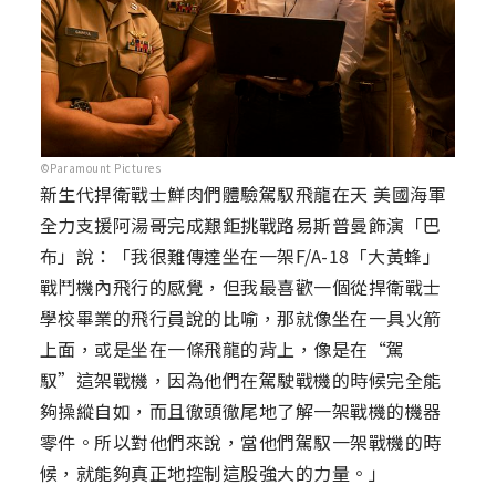
©Paramount Pictures
新生代捍衛戰士鮮肉們體驗駕馭飛龍在天 美國海軍
全力支援阿湯哥完成艱鉅挑戰路易斯普曼飾演「巴
布」說：「我很難傳達坐在一架F/A-18「大黃蜂」
戰鬥機內飛行的感覺，但我最喜歡一個從捍衛戰士
學校畢業的飛行員說的比喻，那就像坐在一具火箭
上面，或是坐在一條飛龍的背上，像是在“駕
馭”這架戰機，因為他們在駕駛戰機的時候完全能
夠操縱自如，而且徹頭徹尾地了解一架戰機的機器
零件。所以對他們來說，當他們駕馭一架戰機的時
候，就能夠真正地控制這股強大的力量。」