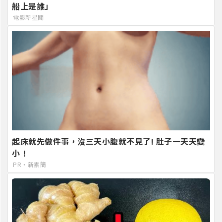
船上是誰」
電影新星聞
起床就先做件事，沒三天小腹就不見了! 肚子一天天變
小！
PR・新素簡