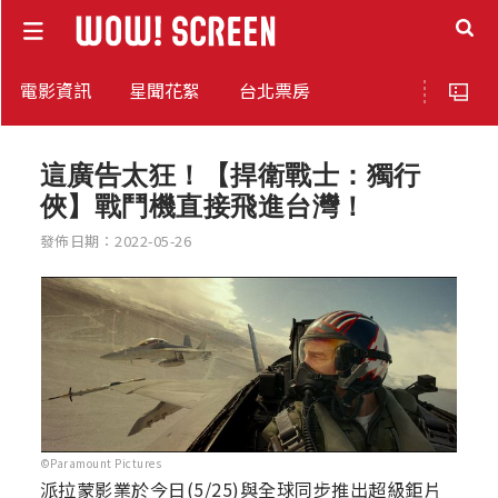
電影資訊
星聞花絮
台北票房
這廣告太狂！【捍衛戰士：獨行
俠】戰鬥機直接飛進台灣！
發佈日期：2022-05-26
©Paramount Pictures
派拉蒙影業於今日(5/25)與全球同步推出超級鉅片