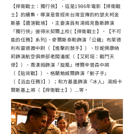
【捍衛戰士：獨行俠】，這是1986年電影【捍衛戰
士】的續集，導演是曾經來台灣宣傳的約瑟夫柯金
斯基【遺落戰境】，主要演員有湯姆克魯斯飾演
「獨行俠」彼得米契爾上校(【捍衛戰士】、【不可
能的任務】系列)、麥爾斯泰勒飾演「公雞」布萊德
利布雷德蕭中尉（【進擊的鼓手】）、珍妮佛康納
莉飾演航空俱樂部老闆潘妮（【艾莉塔：戰鬥天
使】）、喬漢姆飾演「旋風」博爾辛普森中將
（【貼背戰】）、格蘭鮑威爾飾演「劊子手」
（【浴血任務3】）；和方基墨飾演「冰人」湯姆卡
贊斯基上將（【捍衛戰士】）...等。