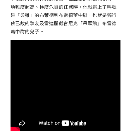
項難度超高、極度危險的任務時，他就遇上了呼號
是「公雞」的布萊德利布雷德蕭中尉，也就是獨行
俠已故的摯友及雷達攔截官尼克「呆頭鵝」布雷德
蕭中尉的兒子。