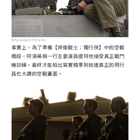
©Paramount Pictures
事實上，為了準備【捍衛戰士：獨行俠】中的空戰
橋段，阿湯哥與一行主要演員還特地接受真正戰鬥
機訓練，最終才能拍出寫實精準到就連真正的飛行
員也大讚的空戰畫面。