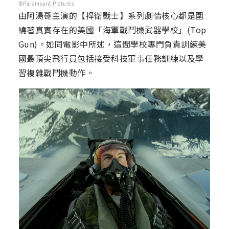
©Paramount Pictures
由阿湯哥主演的【捍衛戰士】系列劇情核心都是圍
繞著真實存在的美國「海軍戰鬥機武器學校」(Top
Gun)。如同電影中所述，這間學校專門負責訓練美
國最頂尖飛行員包括接受科技軍事任務訓練以及學
習複雜戰鬥機動作。