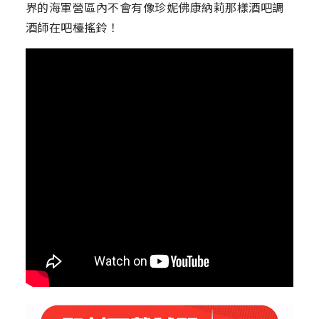
界的海軍營區內不會有像珍妮佛康納莉那樣酒吧調
酒師在吧檯搖鈴！