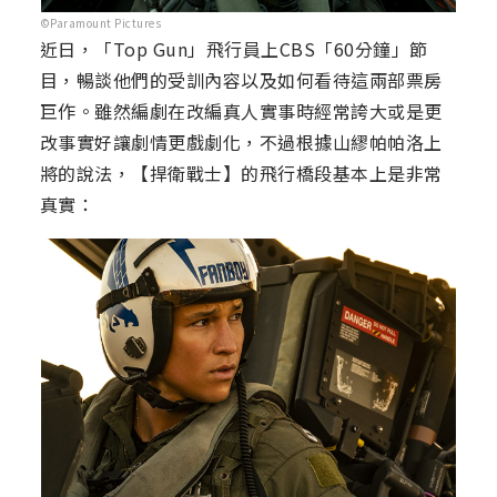
©Paramount Pictures
近日，「Top Gun」飛行員上CBS「60分鐘」節
目，暢談他們的受訓內容以及如何看待這兩部票房
巨作。雖然編劇在改編真人實事時經常誇大或是更
改事實好讓劇情更戲劇化，不過根據山繆帕帕洛上
將的說法，【捍衛戰士】的飛行橋段基本上是非常
真實：