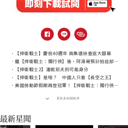
．
【捍衛戰士】慶祝40週年 兩集連袂重返大銀幕
．
繼【捍衛戰士：獨行俠】後，阿湯哥預計拍這部續集！
．
【捍衛戰士2】潘妮前夫的可能身分
．
【捍衛戰士】是啥？ 中國人只看【長空之王】
．
美國勞動節假期再登冠軍！【捍衛戰士：獨行俠】奪影史票房第五名！
看更多相關報導