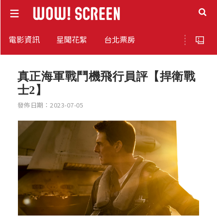
電影資訊
星聞花絮
台北票房
真正海軍戰鬥機飛行員評【捍衛戰
士2】
發佈日期：2023-07-05