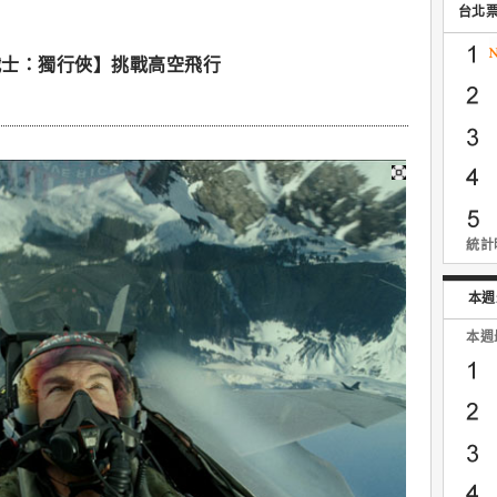
台北
戰士：獨行俠】挑戰高空飛行
統計時
本週
本週