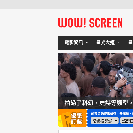
電影資訊
星光大道
星
如何交棒蜘蛛人？湯姆霍蘭：「我們有一個完整的計畫。」
拍過了科幻、史詩等類型