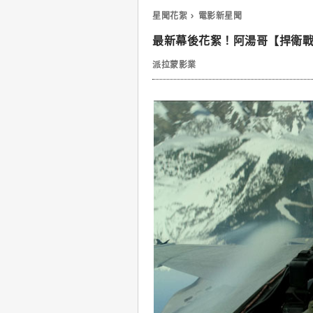
星聞花絮
電影新星聞
最新幕後花絮！阿湯哥【捍衛
派拉蒙影業