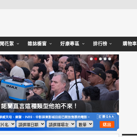
Close
聞花絮
雜誌櫥窗
好康專區
排行榜
購物車
，諾蘭直言這種類型他拍不來！