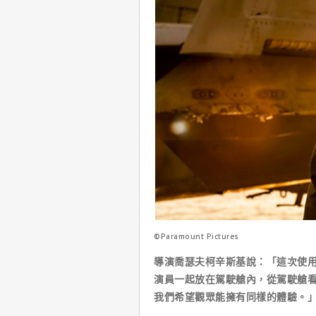
©Paramount Pictures
導演喬瑟夫柯辛斯基說：「這次使用
演員一起放在駕駛艙內，從駕駛艙
我們希望觀眾能擁有同樣的體驗。