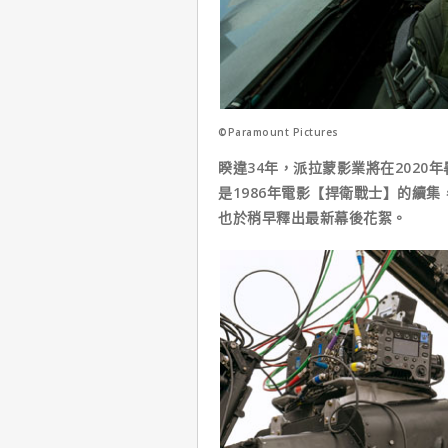
©Paramount Pictures
睽違34年，派拉蒙影業將在202
是1986年電影【捍衛戰士】的續
也於稍早釋出最新幕後花絮。