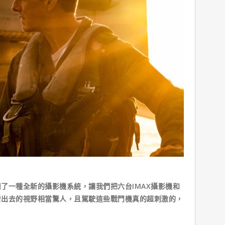
了一種全新的攝影機系統，讓我們把六台IMAX攝影機和
看出去的視野相當驚人，且駕駛這些戰鬥機真的超刺激的，
」