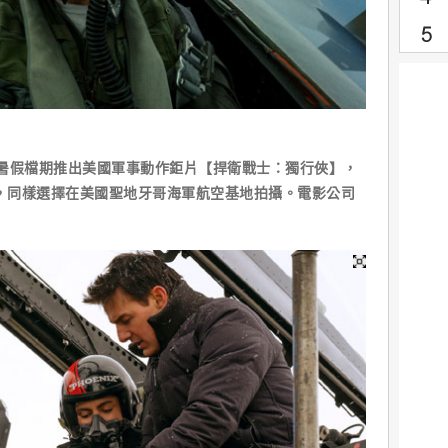
0年暑假檔期推出美國軍事動作鉅片【捍衛戰士：獨行俠】，
集，同樣選擇在美國聖地牙哥海軍航空基地拍攝。電影公司