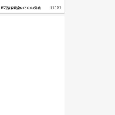
98101
巨石強森現身Met Gala穿裙
子...