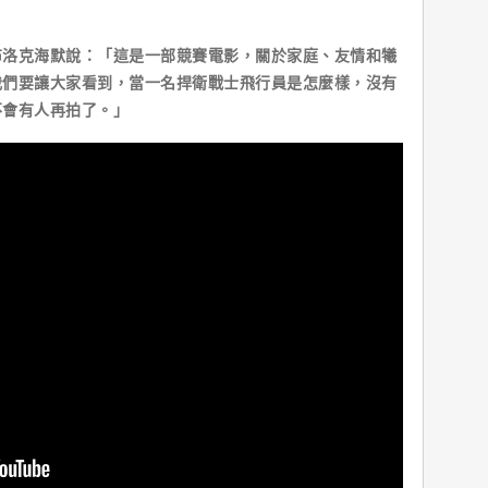
布洛克海默說：「這是一部競賽電影，關於家庭、友情和犧
我們要讓大家看到，當一名捍衛戰士飛行員是怎麼樣，沒有
不會有人再拍了。」