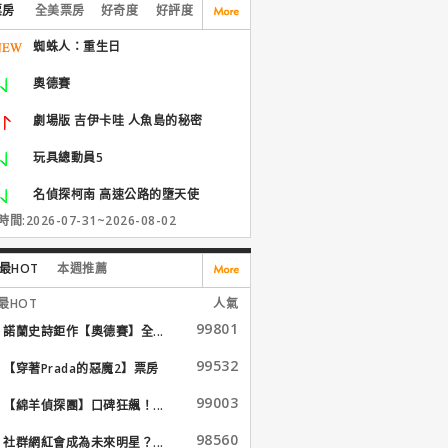
票房
全美票房
好奇度
好評度
蜘蛛人：重生日
奧德賽
劇場版 吉伊卡哇 人魚島的秘密
玩具總動員5
名偵探柯南 高速公路的墮天使
間:2026-07-31~2026-08-02
最HOT
本週推薦
最HOT
人氣
99801
諾蘭史詩鉅作【奧德賽】全...
99532
【穿著Prada的惡魔2】票房
大...
99003
【綿羊偵探團】口碑狂飆！...
98560
社群網紅會成為未來明星？...