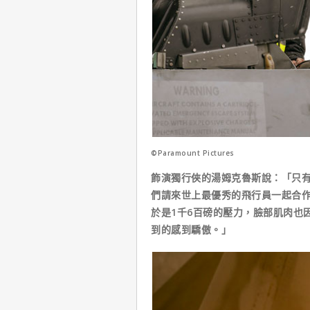
©Paramount Pictures
飾演獨行俠的湯姆克魯斯說：「只
們請來世上最優秀的飛行員一起合作
於是1千6百磅的壓力，臉部肌肉也
到的感到驕傲。」