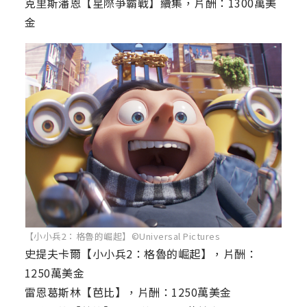
克里斯潘恩【星際爭霸戰】續集，片酬：1300萬美
金
【小小兵2：格魯的崛起】©Universal Pictures
史提夫卡爾【小小兵2：格魯的崛起】，片酬：
1250萬美金
雷恩葛斯林【芭比】，片酬：1250萬美金