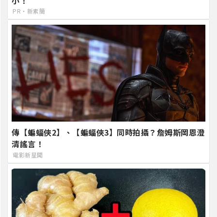
小！
PR・新素簡
傳【蝙蝠俠2】、【蝙蝠俠3】同時拍攝？詹姆斯岡恩澄
清謠言！
電影新星聞