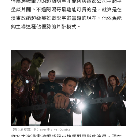
悍票房吸金力的超級明星才能夠與電影公司平起平
坐談片酬。不過阿湯哥最難能可貴的是，就算是在
漫畫改編超級英雄電影宇宙當道的現在，他依舊能
夠主導這種佔優勢的片酬模式。
【復仇者聯盟】©Disney/Marvel Comics
許多主演漫畫改編超級英雄類型電影的演員，現在