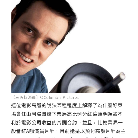
【王牌特派員】©Columbia Pictures
這位電影高層的說法某種程度上解釋了為什麼好萊
塢會任由阿湯哥簽下票房高比例分紅這類明顯較不
利於電影公司收益的片酬合約。並且，比較業界一
般當紅A咖演員片酬，目前還是以預付高額片酬為主