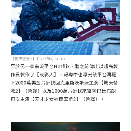
【驚天營救2】©Netflix, AGBO
至於另一家串流平台Netflix，繼之前傳出以超高製
作費製作了【灰影人】，報導中也曝光該平台再砸
下2000萬美金片酬找回克里斯漢斯沃主演【驚天營
救2】（暫譯）以及1000萬片酬找來蜜莉巴比布朗
再次主演【天才少女福爾摩斯2】（暫譯）。