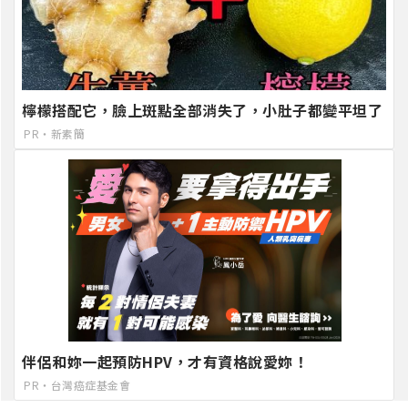
檸檬搭配它，臉上斑點全部消失了，小肚子都變平坦了
PR・新素簡
伴侶和妳一起預防HPV，才有資格說愛妳！
PR・台灣癌症基金會