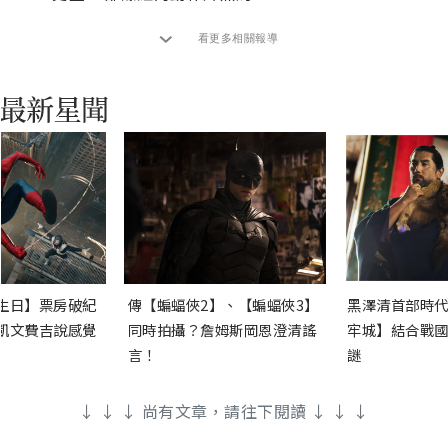
看更多相關報導
生日】票房破紀
傳【蝙蝠俠2】、【蝙蝠俠3】
黑澤清首部時代
凱文費吉說感覺
同時拍攝？詹姆斯岡恩澄清謠
牢城】結合戰國
言！
謎
↓ ↓ ↓ 尚有文章，請往下閱讀 ↓ ↓ ↓