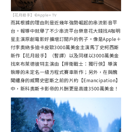
【花月殺手】©Apple+ TV
而其根據的理由則是近幾年強勢崛起的串流影音平
台。報導中就舉了不少串流平台樂意花大錢找A咖明
星主演原創電影好擴增訂閱戶的例子。像是Apple＋
付李奧納多迪卡皮歐3000萬美金主演馬丁史柯西斯
新作【花月殺手】（暫譯）以及同樣以3000萬美金
找來布萊德彼特主演由【捍衛戰士：獨行俠】導演
執導的未定名一級方程式賽車新作；另外，在與醜
聞纏身的威爾史密斯之前的片約【Emancipation】
中，新科奧斯卡影帝的片酬更是高達3500萬美金！