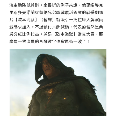
演主動降低片酬。拿最近的例子來說，億萬編導克
里斯多夫諾蘭從華納兄弟轉戰環球影業的戰爭劇情
片【歐本海默】（暫譯）就吸引一托拉庫大牌演員
減碼求加入。不過預付片酬減碼，代表的當然是票
房分紅比例拉高。若是【歐本海默】當真大賣，那
麼這一票演員的片酬數字也會再衝一波了！