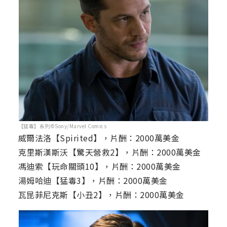
【猛毒】系列©Sony/Marvel Comics
威爾法洛【Spirited】，片酬：2000萬美金
克里斯漢斯沃【驚天營救2】，片酬：2000萬美金
馮迪索【玩命關頭10】，片酬：2000萬美金
湯姆哈迪【猛毒3】，片酬：2000萬美金
瓦昆菲尼克斯【小丑2】，片酬：2000萬美金