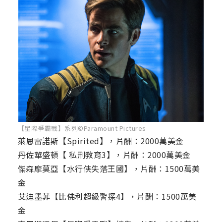
【星際爭霸戰】系列©Paramount Pictures
萊恩雷諾斯【Spirited】，片酬：2000萬美金
丹佐華盛頓【 私刑教育3】，片酬：2000萬美金
傑森摩莫亞【水行俠失落王國】，片酬：1500萬美
金
艾迪墨菲【比佛利超級警探4】，片酬：1500萬美
金