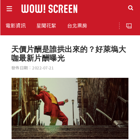
電影資訊
星聞花絮
台北票房
天價片酬是誰拱出來的？好萊塢大
咖最新片酬曝光
發佈日期：2022-07-21