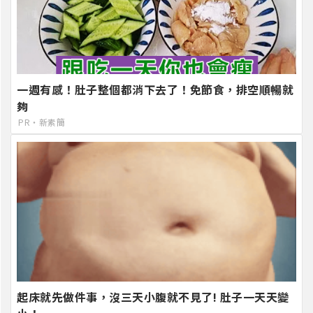
一週有感！肚子整個都消下去了！免節食，排空順暢就
夠
PR・新素簡
起床就先做件事，沒三天小腹就不見了! 肚子一天天變