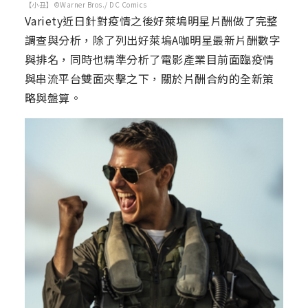
【小丑】©Warner Bros./ DC Comics
Variety近日針對疫情之後好萊塢明星片酬做了完整
調查與分析，除了列出好萊塢A咖明星最新片酬數字
與排名，同時也精準分析了電影產業目前面臨疫情
與串流平台雙面夾擊之下，關於片酬合約的全新策
略與盤算。