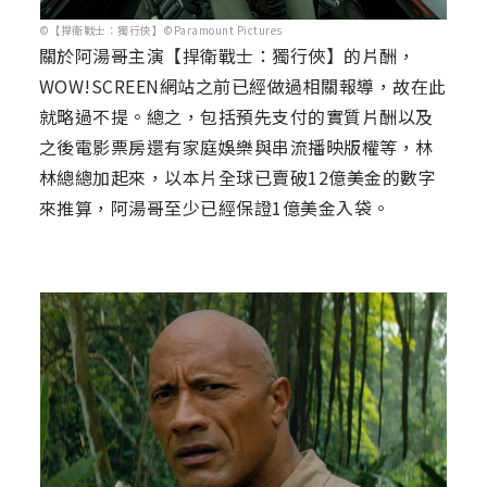
©【捍衛戰士：獨行俠】©Paramount Pictures
關於阿湯哥主演【捍衛戰士：獨行俠】的片酬，
WOW!SCREEN網站之前已經做過相關報導，故在此
就略過不提。總之，包括預先支付的實質片酬以及
之後電影票房還有家庭娛樂與串流播映版權等，林
林總總加起來，以本片全球已賣破12億美金的數字
來推算，阿湯哥至少已經保證1億美金入袋。