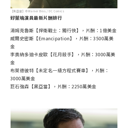
【黑亞當】©Warner Bros./ DC Comics
好萊塢演員最新片酬排行
湯姆克魯斯【捍衛戰士：獨行俠】，片酬：1億美金
威爾史密斯【Emancipation】，片酬：3500萬美
金
李奧納多迪卡皮歐【花月殺手】，片酬：3000萬美
金
布萊德彼特【未定名一級方程式賽車】，片酬：
3000萬美金
巨石強森【黑亞當】，片酬：2250萬美金