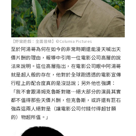
【野蠻遊戲：全面晉級】©Columia Pictures
至於阿湯哥為何在如今的非常時期還能漫天喊出天
價片酬的理由，報導中引用一位電影公司高層的說
法來說明。這位高層指出，在電影公司眼中阿湯哥
就是超人般的存在，他對於全球跑透透的電影宣傳
行程上的配合度真的是沒話說；另外他也強調：
「我不會跟湯姆克魯斯對賭⋯絕大部分的演員其實
都不值得那些天價片酬，但克魯斯，或許還有巨石
強森這兩人絕對是（讓電影公司付錢付得超甘願
的）物超所值。」