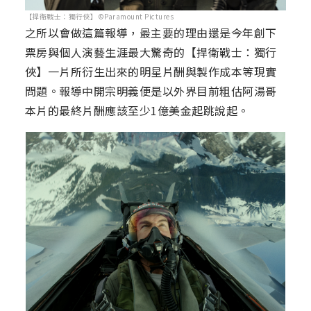
【捍衛戰士：獨行俠】©Paramount Pictures
之所以會做這篇報導，最主要的理由還是今年創下
票房與個人演藝生涯最大驚奇的【捍衛戰士：獨行
俠】一片所衍生出來的明星片酬與製作成本等現實
問題。報導中開宗明義便是以外界目前粗估阿湯哥
本片的最終片酬應該至少1億美金起跳說起。