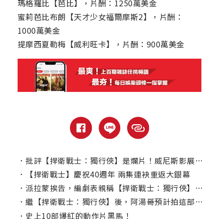
瑪格羅比【芭比】，片酬：1250萬美金
蜜莉芭比布朗【天才少女福爾摩斯2】，片酬：
1000萬美金
提摩西夏勒梅【威利旺卡】，片酬：900萬美金
．
批評【捍衛戰士：獨行俠】是爛片！威尼斯影展名導盧卡格達戈尼諾開炮
．
【捍衛戰士】慶祝40週年 兩集連袂重返大銀幕
．
派拉蒙挨告，編劇表親稱【捍衛戰士：獨行俠】的動作戲是他寫的？
．
繼【捍衛戰士：獨行俠】後，阿湯哥預計拍這部續集！
．
史上10部爆紅的動作片黑馬！