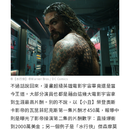
©【水行俠】©Warner Bros./ DC Comics
不過話說回來，漫畫超級英雄電影宇宙畢竟還是當
今王道。大部分演員也都是藉由這幾大電影宇宙拿
到生涯最高片酬。別的不說，以【小丑】榮登奧斯
卡影帝的瓦昆菲尼克斯第一集片酬才450萬，報導中
則是曝光了影帝接演第二集的片酬數字：直接爆衝
到2000萬美金；另一個例子是「水行俠」傑森摩莫