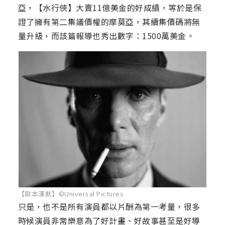
亞，【水行俠】大賣11億美金的好成績，等於是保
證了擁有第二集議價權的摩莫亞，其續集價碼將無
量升級，而該篇報導也秀出數字：1500萬美金。
【歐本漢默】©Universal Pictures
只是，也不是所有演員都以片酬為第一考量，很多
時候演員非常樂意為了好計畫、好故事甚至是好導