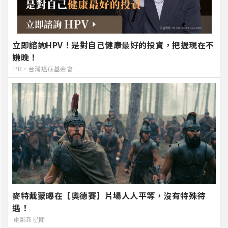
立即諮詢HPV！是對自己健康最好的投資，把握現在不
嫌晚！
PR・台灣癌症基金會
麥特戴蒙曝在【奧德賽】片場人人平等，沒有特殊待
遇！
電影新星聞