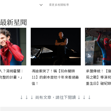
看更多相關報導
人？湯姆霍蘭：
馮迪索哭了！稱【玩命關頭
承襲傳統！【復
完整的計畫。」
11】的劇本是他十年來看過最
局之戰】導演祝
佳！
重生日】破紀錄
↓ ↓ ↓ 尚有文章，請往下閱讀 ↓ ↓ ↓