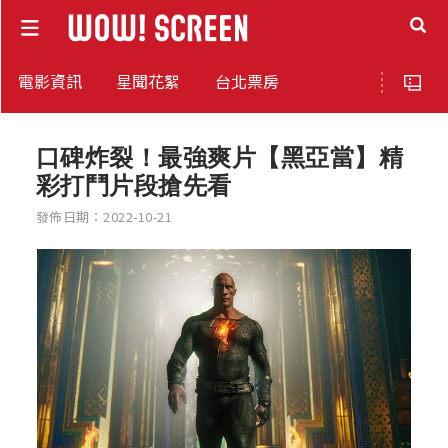
電影資訊
星聞花絮
台北票房
口碑炸裂！最強爽片【黑亞當】精
彩打鬥片段搶先看
發佈日期：2022-10-21