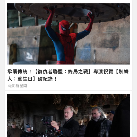
承襲傳統！【復仇者聯盟：終局之戰】導演祝賀【蜘蛛
人：重生日】破紀錄！
電影新星聞