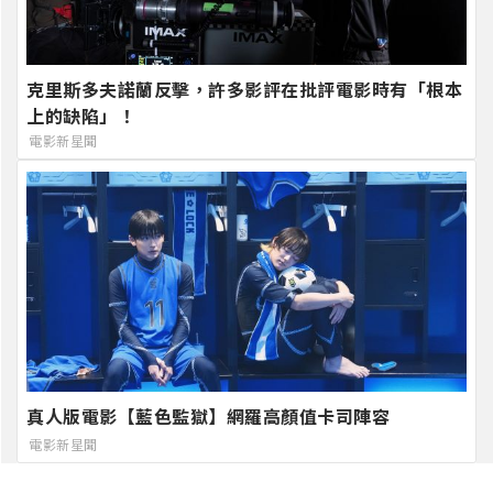
克里斯多夫諾蘭反擊，許多影評在批評電影時有「根本
上的缺陷」！
電影新星聞
真人版電影【藍色監獄】網羅高顏值卡司陣容
電影新星聞