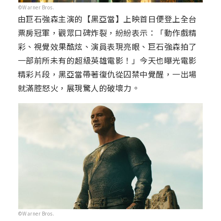
©Warner Bros.
由巨石強森主演的【黑亞當】上映首日便登上全台
票房冠軍，觀眾口碑炸裂，紛紛表示：「動作戲精
彩、視覺效果酷炫、演員表現亮眼、巨石強森拍了
一部前所未有的超級英雄電影！」今天也曝光電影
精彩片段，黑亞當帶著復仇從囚禁中覺醒，一出場
就滿腔怒火，展現驚人的破壞力。
©Warner Bros.