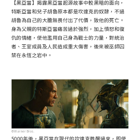
【黑亞當】揭露黑亞當起源故事中較黑暗的面向，
特斯亞當和兒子胡魯原本都是坎達克的奴隸，不過
胡魯為自己的大膽無畏付出了代價，致他的死亡。
身為父親的特斯亞當痛苦過於強烈，加上憤怒和復
仇的情緒，使他濫用自己身為戰士的力量，對統治
者、王室成員及人民造成重大傷害，後來被巫師囚
禁在永恆之岩中。
©Warner Bros.
5000年後，黑亞當在現代的坎達克甦醒過來，即使