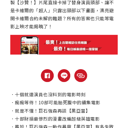
製【沙贊！】片尾直接卡掉了替身演員頭部、讓不
是卡維爾的「超人」只露出頸部以下畫面，漂亮避
開卡維爾合約未解的難題？所有的答案也只能等電
影上映才能揭曉了！
．
十個就連演員也沒料到的電影時刻
．
痴痴等待！10部可能胎死腹中的續集電影
．
就是不懂！巨石強森再談【黑亞當】
．
十部財損最慘烈的漫畫改編超級英雄電影
．
尷尬！巨石強森一動作暴露【黑亞當】有多失敗