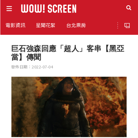
電影資訊
星聞花絮
台北票房
巨石強森回應「超人」客串【黑亞
當】傳聞
發佈日期：2022-07-04