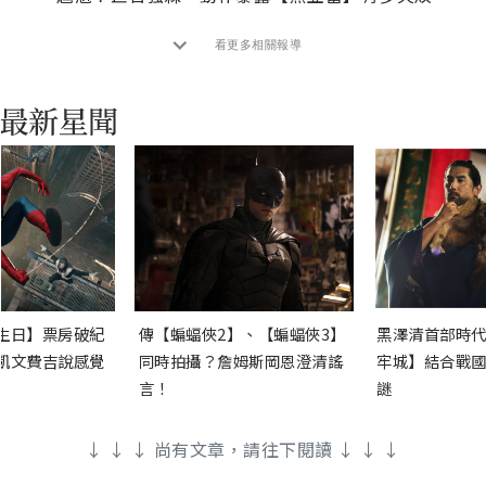
看更多相關報導
生日】票房破紀
傳【蝙蝠俠2】、【蝙蝠俠3】
黑澤清首部時代
凱文費吉說感覺
同時拍攝？詹姆斯岡恩澄清謠
牢城】結合戰國
言！
謎
↓ ↓ ↓ 尚有文章，請往下閱讀 ↓ ↓ ↓