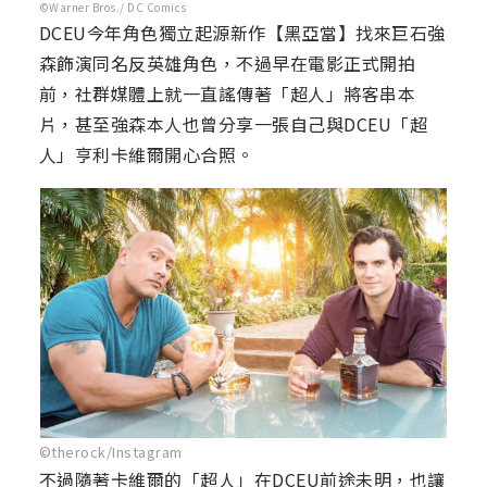
©Warner Bros./ DC Comics
DCEU今年角色獨立起源新作【黑亞當】找來巨石強
森飾演同名反英雄角色，不過早在電影正式開拍
前，社群媒體上就一直謠傳著「超人」將客串本
片，甚至強森本人也曾分享一張自己與DCEU「超
人」亨利卡維爾開心合照。
©therock/Instagram
不過隨著卡維爾的「超人」在DCEU前途未明，也讓