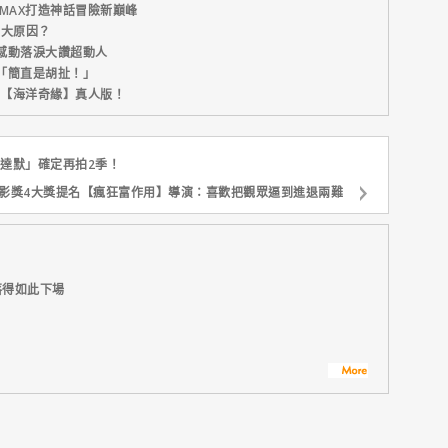
MAX打造神話冒險新巔峰
五大原因？
感動落淚大讚超動人
「簡直是胡扯！」
新片【海洋奇緣】真人版！
人魔達默」確定再拍2季！
影獎4大獎提名【瘋狂富作用】導演：喜歡把觀眾逼到進退兩難
落得如此下場