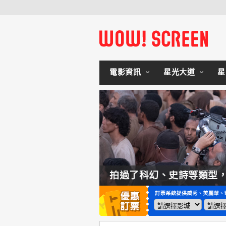
電影資訊
星光大道
星
如何交棒蜘蛛人？湯姆霍蘭：「我們有一個完整的計畫。」
拍過了科幻、史詩等類型