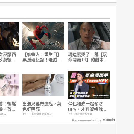
女巫瑟西
【蜘蛛人：重生日】
馮迪索哭了！稱【玩
莎莫頓曝
票房破紀錄！漫威總
命關頭11】的劇本是
一年沒接
裁凱文費吉說感覺很
他十年來看過最佳！
讚！
薦！輕鬆
出遊只要帶這瓶，氣
伴侶和妳一起預防
養，首購
色好明亮
HPV，才有資格說愛
妳！
路商店
PR・三得利健康網路商店
PR・台灣癌症基金會
Recommended by