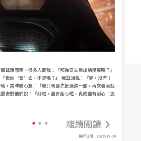
言都蜂湧而至，很多人問我：『那你要去參加動漫展嗎？』
『但你〝會〞去，不是嗎？』 我就回說：『喔，沒有！
哈哈，當時我心想：『我只需要先挺過這一關，再來看事態
我還安慰他們說：『好啦，要有耐心啦，真的要有耐心！這
更新日期：2022-11-09