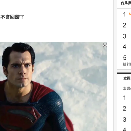
台北
人不會回歸了
統計時
本週
本週