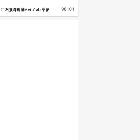
98101
巨石強森現身Met Gala穿裙
子...