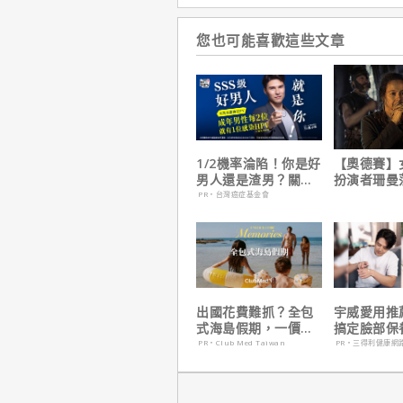
您也可能喜歡這些文章
1/2機率淪陷！你是好
【奧德賽】
男人還是渣男？關鍵
扮演者珊曼
在這
心聲，已經
PR・台灣癌症基金會
戲！
出國花費難抓？全包
宇威愛用推
式海島假期，一價搞
搞定臉部保
定食宿玩樂，省錢更
只要$390
PR・Club Med Taiwan
PR・三得利健康網
省心！