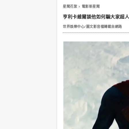
星聞花絮
電影新星聞
亨利卡維爾談他如何騙大家超
世界娛樂中心/圖文影音檔轉載自網路