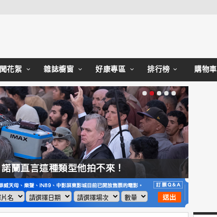
Close
聞花絮
雜誌櫥窗
好康專區
排行榜
購物車
，諾蘭直言這種類型他拍不來！