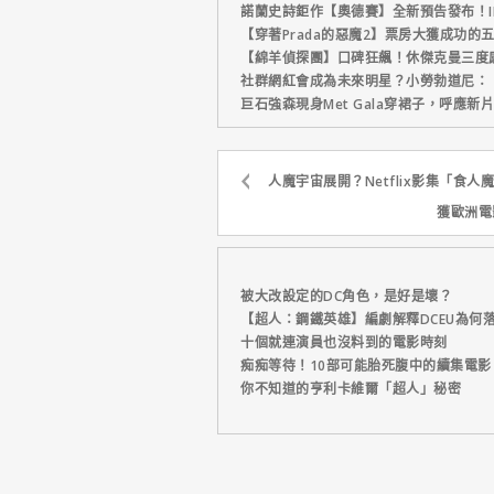
諾蘭史詩鉅作【奧德賽】全新預告發布！I
【穿著Prada的惡魔2】票房大獲成功的
【綿羊偵探團】口碑狂飆！休傑克曼三度
社群網紅會成為未來明星？小勞勃道尼：
巨石強森現身Met Gala穿裙子，呼應
人魔宇宙展開？Netflix影集「食
獲歐洲電
被大改設定的DC角色，是好是壞？
【超人：鋼鐵英雄】編劇解釋DCEU為何
十個就連演員也沒料到的電影時刻
痴痴等待！10部可能胎死腹中的續集電影
你不知道的亨利卡維爾「超人」秘密