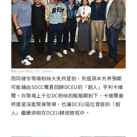
©Warner Bros./ DC Comics
而同樣令現場粉絲大失所望的，則是原本外界預期
可能藉由SDCC驚喜回歸DCEU的「超人」亨利卡維
爾。在現場上千位DC粉絲的殷殷期盼下，卡維爾最
終還是沒能現身現場，也讓DCEU這位曾經的「超
人」繼續徘徊在DCEU歸途旅程中。