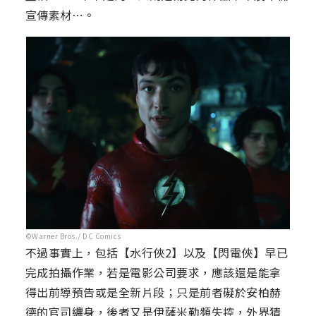
宣傳素材⋯。
©Warner Bros./ DC Comics
不過事實上，包括【水行俠2】以及【閃電俠】早已
完成拍攝作業，若是電影公司要求，應該還是能拿
得出前導預告或是全新片段；只是前者礙於安柏赫
德的官司纏身，後者又是伊薩米勒頻失控，外界猜