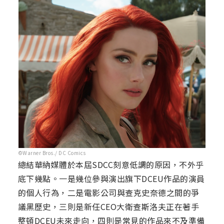
©Warner Bros./ DC Comics
總結華納媒體於本屆SDCC刻意低調的原因，不外乎
底下幾點。一是幾位參與演出旗下DCEU作品的演員
的個人行為，二是電影公司與查克史奈德之間的爭
議黑歷史，三則是新任CEO大衛查斯洛夫正在著手
整頓DCEU未來走向，四則是常見的作品來不及準備