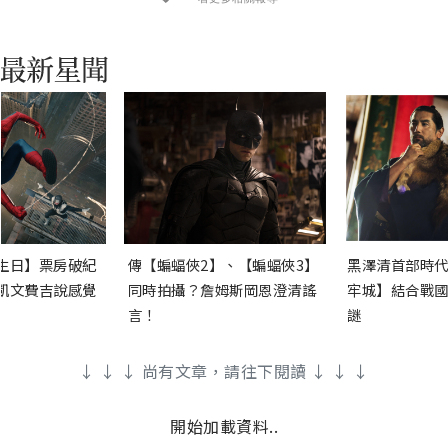
生日】票房破紀
傳【蝙蝠俠2】、【蝙蝠俠3】
黑澤清首部時代
凱文費吉說感覺
同時拍攝？詹姆斯岡恩澄清謠
牢城】結合戰國
言！
謎
↓ ↓ ↓ 尚有文章，請往下閱讀 ↓ ↓ ↓
開始加載資料..