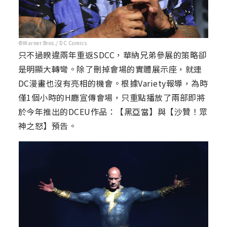
©Warner Bros./ DC Comics
只不過睽違兩年重返SDCC，華納兄弟參展的策略卻
是明顯大轉彎。除了刪掉會場的實體展示座，就連
DC漫畫也沒有亮相的機會。根據Variety報導，為時
僅1個小時的H廳宣傳會場，只重點播放了兩部即將
於今年推出的DCEU作品：【黑亞當】與【沙贊！眾
神之怒】預告。