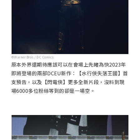
©Warner Bros./ DC Comics
原本外界還期待應該可以在會場上先睹為快2023年
即將登場的兩部DCEU新作：【水行俠失落王國】首
支預告，以及【閃電俠】更多全新片段，沒料到現
場6000多位粉絲等到的卻是一場空。