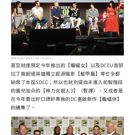
©Warner Bros./ DC Comics
甚至就連預定今年推出的【蝙蝠女】以及DCEU首部
拉丁裔超級英雄獨立起源電影【藍甲蟲】等也全都
缺席了本屆SDCC；所以也就別提尚未進入前製階段
的蓋兒加朵的【神力女超人3】（暫譯），又或者是
在今年賣出好口碑好票房的DC重啟新作【蝙蝠俠】
的續集了。