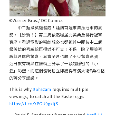
©Warner Bros./ DC Comics
中二超級英雄發威！延續首週末票房冠軍的氣
勢，【沙贊！】第二周依然穩居北美票房排行冠軍
寶座。看過電影的粉絲想必也都被片中那位中二超
級英雄的喜感給逗得樂不可支！不過，除了爆笑喜
感與片尾的驚喜，其實全片也藏了不少驚喜彩蛋！
近日就有粉絲在推特上分享了一顆超隱密的「小
丑」彩蛋，而這個發現也立即獲得導演大衛F桑柏格
的轉分享認證。
This is why
#Shazam
requires multiple
viewings, to catch all the Easter eggs.
https://t.co/YPGU9gxljS
— David F. Sandberg (@ponysmasher)
April 14,