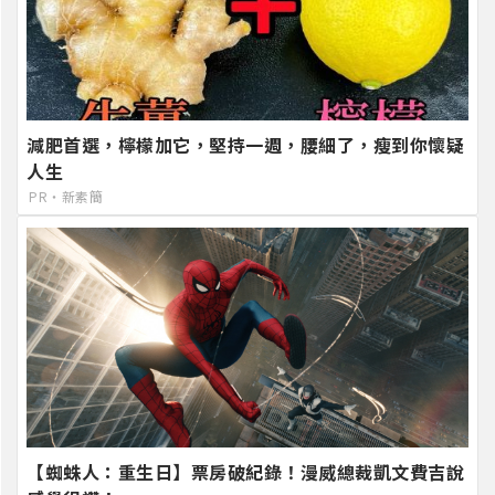
減肥首選，檸檬加它，堅持一週，腰細了，瘦到你懷疑
人生
PR・新素簡
【蜘蛛人：重生日】票房破紀錄！漫威總裁凱文費吉說