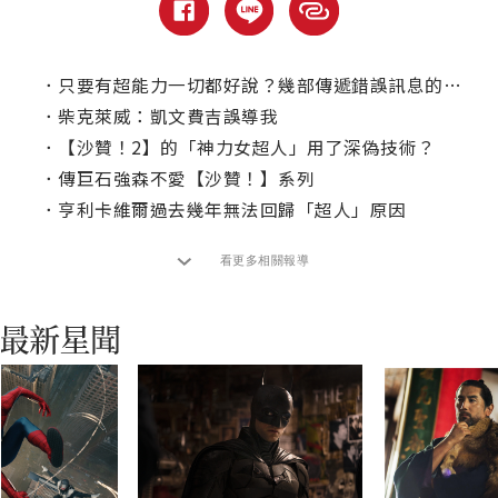
．
只要有超能力一切都好說？幾部傳遞錯誤訊息的漫改電影
．
柴克萊威：凱文費吉誤導我
．
【沙贊！2】的「神力女超人」用了深偽技術？
．
傳巨石強森不愛【沙贊！】系列
．
亨利卡維爾過去幾年無法回歸「超人」原因
看更多相關報導