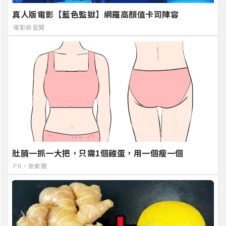
真人版電影【藍色監獄】網羅高顏值卡司陣容
電影新星聞
肚腩一抓一大把，只需1個雞蛋，用一個瘦一個
PR・新素簡