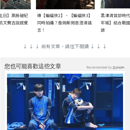
生日】票房破紀
傳【蝙蝠俠2】、【蝙蝠俠3】
黑澤清首部時代
凱文費吉說感覺
同時拍攝？詹姆斯岡恩澄清謠
牢城】結合戰國
言！
謎
↓ ↓ ↓ 尚有文章，請往下閱讀 ↓ ↓ ↓
您也可能喜歡這些文章
Recommended by