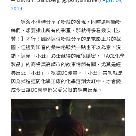
2019
導演不僅轉分享了粉絲的發現，同時還呼籲粉
絲們，想要揪出所有的彩蛋，那就得多看幾次【沙
贊！】才行！雖然這位粉絲分享的是電影正片的截
圖，但遇到知音的桑柏格顯然一點也不以為意。沒
錯，這顆「小丑」彩蛋藏得的確很隱密，「ACE化學
製品」的商標與高譚市的故事情節有關、尤其是經
典反派「小丑」。根據DC漫畫，「小丑」當初就是
因為掉進這間化學工廠的化學溶劑大缸中，才會變
成今日讓DC粉絲們又愛又恨的經典反派。