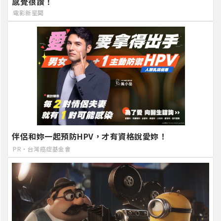
感覺很讚！
電影新星聞
伴侶和妳一起預防HPV，才有資格說愛妳！
PR・台灣癌症基金會