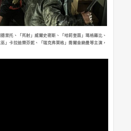
里托、「死射」威爾史密斯、「哈莉奎茵」瑪格羅比、
女巫」卡拉迪樂芬妮、「瑞克弗萊格」喬爾金納曼等主演，