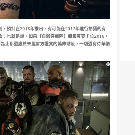
預計在2018年推出、有可能在2017年進行拍攝的有
譯)；也就是說，如果【自殺突擊隊】續集真要卡位2018，
前為止都還處於未經官方證實的謠傳階段，一切還有待華納