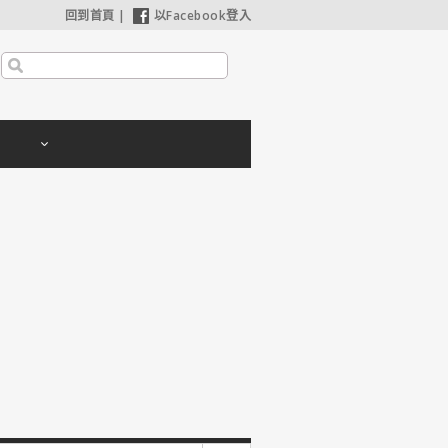
回到首頁
|
以Facebook登入
【奧德賽】配角也精采，扮演女巫瑟西的心情？珊曼莎莫頓：「感覺就像重生」
【