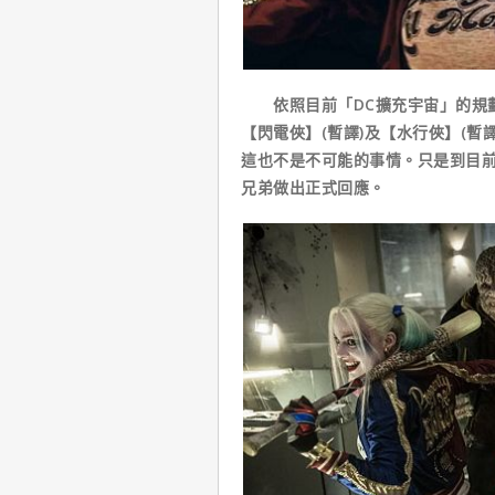
依照目前「DC擴充宇宙」的規劃，
【閃電俠】(暫譯)及【水行俠】(暫
這也不是不可能的事情。只是到目
兄弟做出正式回應。