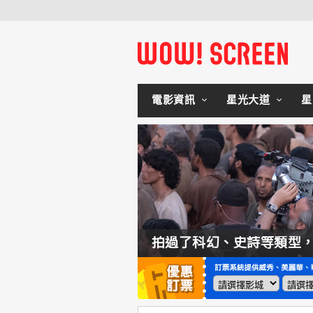
電影資訊
星光大道
星
拍過了科幻、史詩等類型，諾蘭直言這種類型