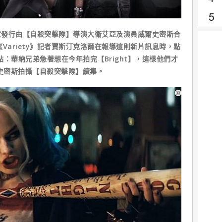
行由【自殺突擊隊】導演大衛艾亞及演員威爾史密斯合
《Variety》記者賈斯汀克洛爾在報導這則新片訊息時，點
：華納兄弟急著想在今年拍完【Bright】，這樣他們才
爾史密斯拍攝【自殺突擊隊】續集。