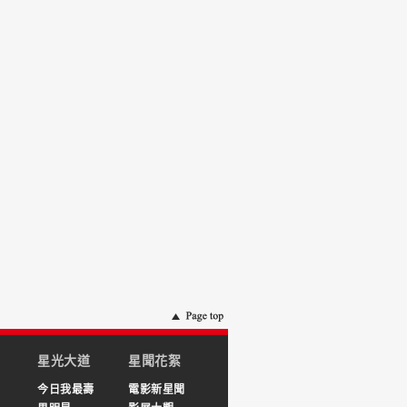
星光大道
星聞花絮
今日我最壽
電影新星聞