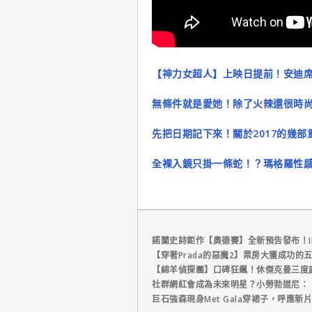
【神力女超人】上映日提前！安迪席克斯
無條件就是愛她！除了火辣還很時
先把日期記下來！關於2017的幾
全裸入鏡只掛一條蛇！？瑪格羅性
諾蘭史詩鉅作【奧德賽】全新預告發布！I
【穿著Prada的惡魔2】票房大獲成功的
【綿羊偵探團】口碑狂飆！休傑克曼三度
社群網紅會成為未來明星？小勞勃道尼：
巨石強森現身Met Gala穿裙子，呼應