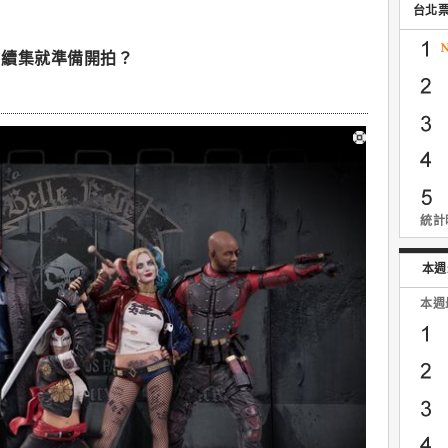
台北
】續集就準備開拍？
統計時
本週
本週