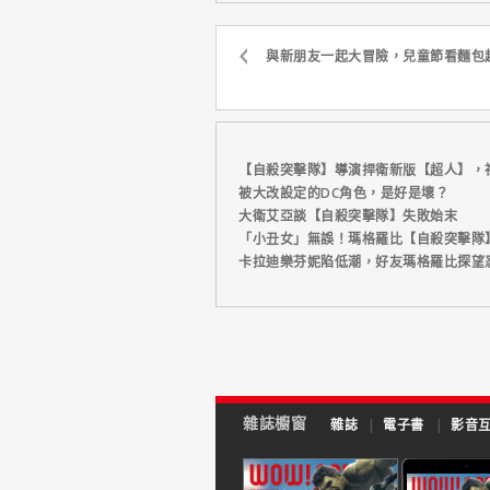
與新朋友一起大冒險，兒童節看麵包
【自殺突擊隊】導演捍衛新版【超人】，
被大改設定的DC角色，是好是壞？
大衛艾亞談【自殺突擊隊】失敗始末
「小丑女」無誤！瑪格羅比【自殺突擊隊
卡拉迪樂芬妮陷低潮，好友瑪格羅比探望
雜誌櫥窗
雜誌
|
電子書
|
影音