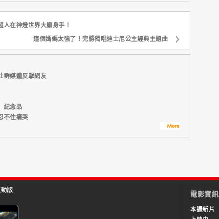
超人在神燈世界大顯身手！
這個媽媽太強了！完勝獨唱迪士尼公主經典主題曲
社群媒體反擊網友
】紀念品
忍不住痛哭
互動版
電影資訊
本週新片