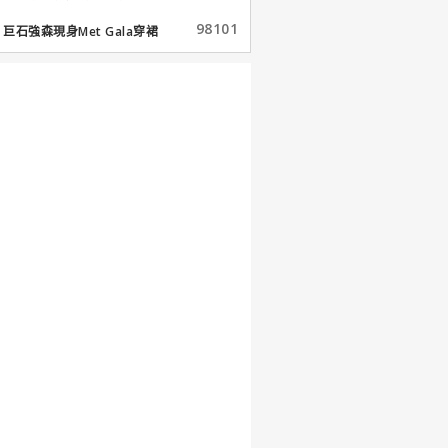
98101
巨石強森現身Met Gala穿裙
子...