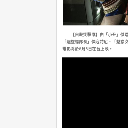
【自殺突擊隊】由「小丑」傑瑞德
「迴旋標隊長」傑寇特尼、「魅惑
電影將於8月5日在台上映。