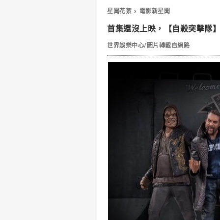
星聞花絮
電影新星聞
首集還沒上映，【自殺突擊隊
世界娛樂中心/圖片轉載自網路