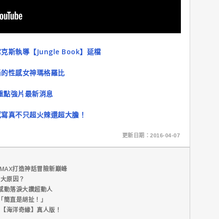
執導【Jungle Book】延檔
尚的性感女神瑪格羅比
部重點強片最新消息
感寫真不只超火辣還超大膽！
更新日期：2016-04-07
MAX打造神話冒險新巔峰
五大原因？
感動落淚大讚超動人
「簡直是胡扯！」
新片【海洋奇緣】真人版！