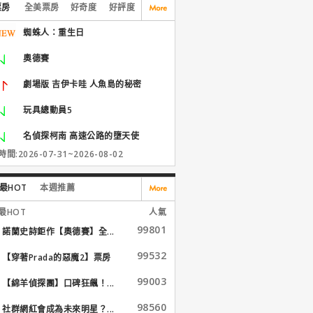
票房
全美票房
好奇度
好評度
蜘蛛人：重生日
奧德賽
劇場版 吉伊卡哇 人魚島的秘密
玩具總動員5
名偵探柯南 高速公路的墮天使
間:2026-07-31~2026-08-02
最HOT
本週推薦
最HOT
人氣
99801
諾蘭史詩鉅作【奧德賽】全...
99532
【穿著Prada的惡魔2】票房
大...
99003
【綿羊偵探團】口碑狂飆！...
98560
社群網紅會成為未來明星？...